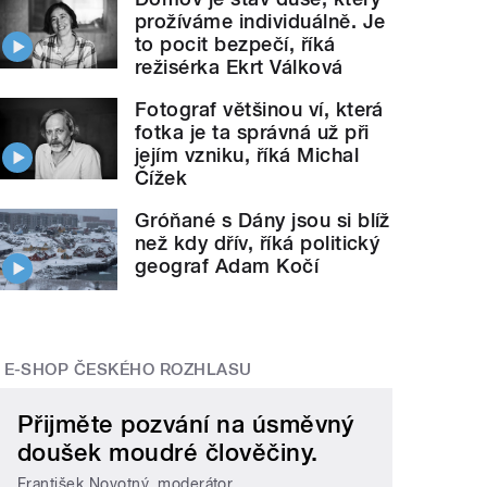
prožíváme individuálně. Je
to pocit bezpečí, říká
režisérka Ekrt Válková
Fotograf většinou ví, která
fotka je ta správná už při
jejím vzniku, říká Michal
Čížek
Gróňané s Dány jsou si blíž
než kdy dřív, říká politický
geograf Adam Kočí
E-SHOP ČESKÉHO ROZHLASU
Přijměte pozvání na úsměvný
doušek moudré člověčiny.
František Novotný, moderátor