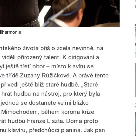
filharmonie
tského života přišlo zcela nevinně, na
iděli přirozený talent. K dirigování a
yl ještě třetí obor – místo klavíru se
e třídě Zuzany Růžičkové. A právě tento
 přivedl ještě blíž staré hudbě. „Staré
 hrát hudbu na nástroj, pro který byla
ajednou se dostanete velmi blízko
čí. Mimochodem, během korona krize
rát hudbu Franze Liszta. Doma proto
u klavíru, předchůdci pianina. Jak pan