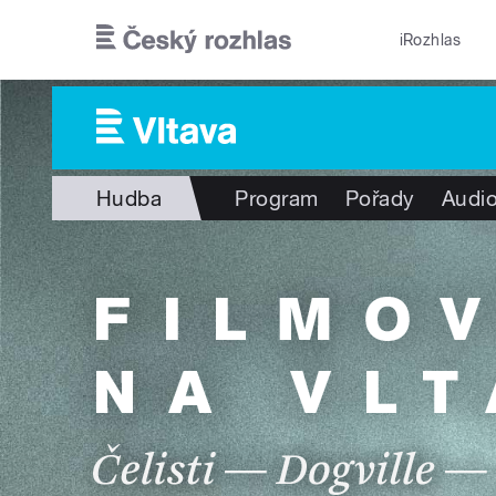
Přejít k hlavnímu obsahu
iRozhlas
Hudba
Program
Pořady
Audio