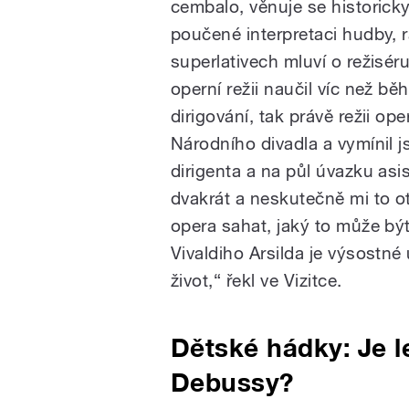
cembalo, věnuje se historick
poučené interpretaci hudby, 
superlativech mluví o režisér
operní režii naučil víc než b
dirigování, tak právě režii o
Národního divadla a vymínil j
dirigenta a na půl úvazku asi
dvakrát a neskutečně mi to o
opera sahat, jaký to může být
Vivaldiho Arsilda je výsostné 
život,“ řekl ve Vizitce.
Dětské hádky: Je l
Debussy?