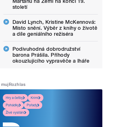
Marťanů na Zemi na konci 19.
století
David Lynch, Kristine McKennová:
Místo snění. Výběr z knihy o životě
a díle geniálního režiséra
Podivuhodná dobrodružství
barona Prášila. Příhody
okouzlujícího vypravěče a lháře
mujRozhlas
Hry a četby
Krimi
Pohádky
Pořady
Živé vysílání