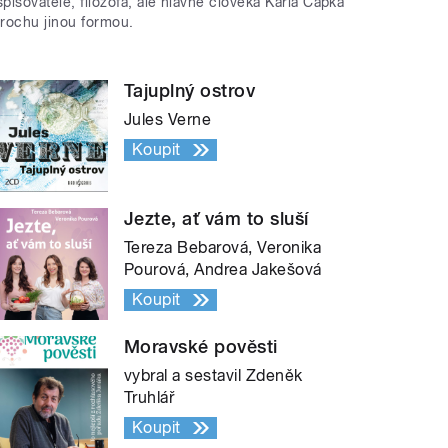
spisovatele, filozofa, ale hlavně člověka Karla Čapka
trochu jinou formou.
Tajuplný ostrov
Jules Verne
Koupit
Jezte, ať vám to sluší
Tereza Bebarová, Veronika
Pourová, Andrea Jakešová
Koupit
Moravské pověsti
vybral a sestavil Zdeněk
Truhlář
Koupit