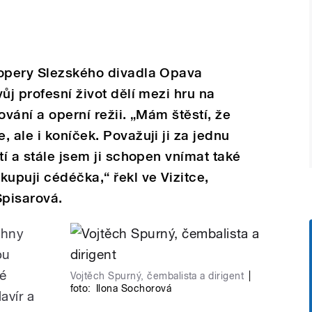
 opery Slezského divadla Opava
ůj profesní život dělí mezi hru na
gování a operní režii. „Mám štěstí, že
 ale i koníček. Považuji ji za jednu
tí a stále jsem ji schopen vnímat také
kupuji cédéčka,“ řekl ve Vizitce,
pisarová.
chny
ou
é
Vojtěch Spurný, čembalista a dirigent
|
foto:
Ilona Sochorová
avír a