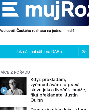
Audiosvět Českého rozhlasu na jednom místě
Jak nás naladíte na DABu
VÍCE Z POŘADU
Když překládám,
vyčmuchávám ta pravá
slova jako divočák lanýže,
říká překladatel Justin
Quinn
Domov je stav duše, který