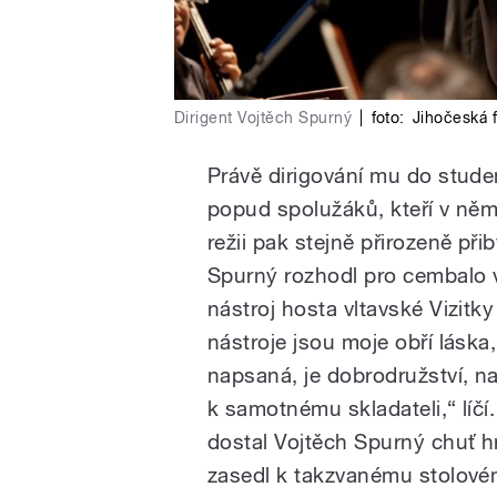
Dirigent Vojtěch Spurný
|
foto:
Jihočeská 
Právě dirigování mu do studen
popud spolužáků, kteří v něm v
režii pak stejně přirozeně přib
Spurný rozhodl pro cembalo v
nástroj hosta vltavské Vizitky
nástroje jsou moje obří láska,
napsaná, je dobrodružství, n
k samotnému skladateli,“ lí
dostal Vojtěch Spurný chuť h
zasedl k takzvanému stolovém