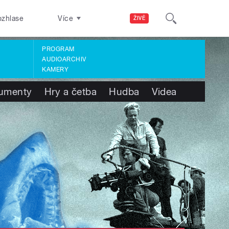
ozhlase
Více
ŽIVĚ
PROGRAM
AUDIOARCHIV
KAMERY
umenty
Hry a četba
Hudba
Videa