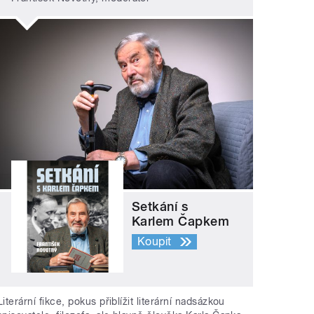
Setkání s
Karlem Čapkem
Koupit
Literární fikce, pokus přiblížit literární nadsázkou