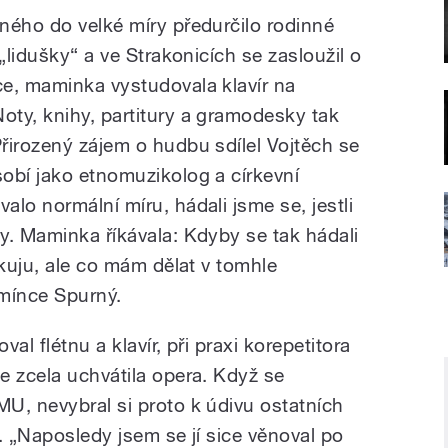
ného do velké míry předurčilo rodinné
„lidušky“ a ve Strakonicích se zasloužil o
e, maminka vystudovala klavír na
ty, knihy, partitury a gramodesky tak
řirozený zájem o hudbu sdílel Vojtěch se
obí jako etnomuzikolog a církevní
lo normální míru, hádali jsme se, jestli
y. Maminka říkávala: Kdyby se tak hádali
ckuju, ale co mám dělat v tomhle
omínce Spurný.
al flétnu a klavír, při praxi korepetitora
e zcela uchvátila opera. Když se
U, nevybral si proto k údivu ostatních
i. „Naposledy jsem se jí sice věnoval po