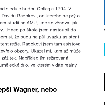
y
rád sleduje hudbu Collegia 1704. V
u Davidu Radokovi, od kterého se prý o
ěhem studií na AMU, kde se věnoval jak
pery. „Hned po škole jsem nastoupil do
sem si, že budu na půl úvazku asistent
stent režie. Radokovi jsem tam asistoval
tevřelo obzory. Ukázal mi, kam až může
 zážitek. Například jím režírovaná
umělecké dílo, ve kterém vidíte reálný
epší Wagner, nebo