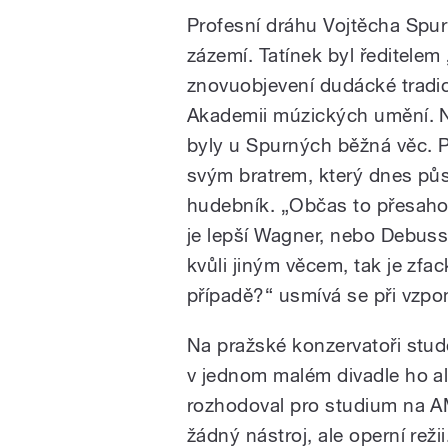
Profesní dráhu Vojtěcha Spur
zázemí. Tatínek byl ředitelem 
znovuobjevení dudácké tradic
Akademii múzických umění. No
byly u Spurných běžná věc. P
svým bratrem, který dnes půs
hudebník. „Občas to přesahova
je lepší Wagner, nebo Debuss
kvůli jiným věcem, tak je zfa
případě?“ usmívá se při vzp
Na pražské konzervatoři studov
v jednom malém divadle ho al
rozhodoval pro studium na AM
žádný nástroj, ale operní reži