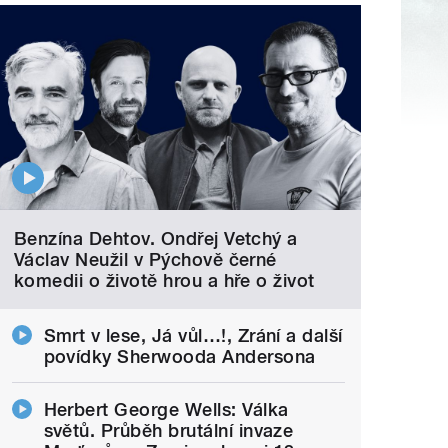
Benzína Dehtov. Ondřej Vetchý a
Václav Neužil v Pýchově černé
komedii o životě hrou a hře o život
Smrt v lese, Já vůl…!, Zrání a další
povídky Sherwooda Andersona
Herbert George Wells: Válka
světů. Průběh brutální invaze