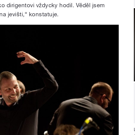
ko dirigentovi vždycky hodil. Věděl jsem
a jevišti,“ konstatuje.