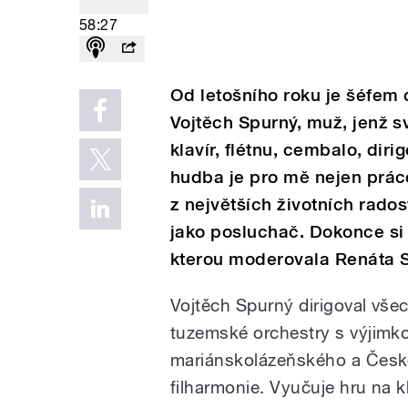
58:27
Od letošního roku je šéfem
Vojtěch Spurný, muž, jenž sv
klavír, flétnu, cembalo, diri
hudba je pro mě nejen práce,
z největších životních rados
jako posluchač. Dokonce si 
kterou moderovala Renáta S
Vojtěch Spurný dirigoval vše
tuzemské orchestry s výjimk
mariánskolázeňského a Česk
filharmonie. Vyučuje hru na kl