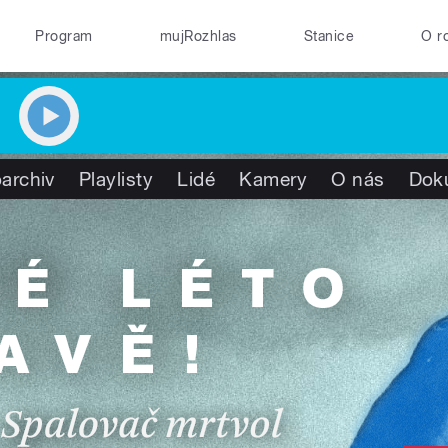
Program
mujRozhlas
Stanice
O r
archiv
Playlisty
Lidé
Kamery
O nás
Dok