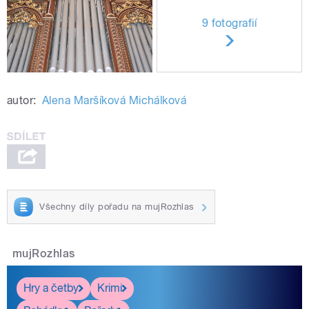
9 fotografií
autor:
Alena Maršíková Michálková
Všechny díly pořadu na mujRozhlas
mujRozhlas
Hry a četby
Krimi