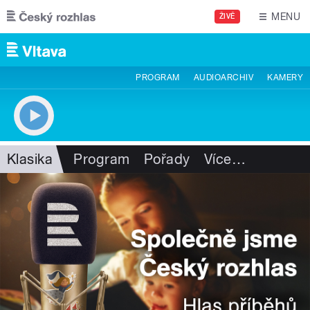
Přejít k hlavnímu obsahu
MENU
ŽIVĚ
PROGRAM
AUDIOARCHIV
KAMERY
Klasika
Program
Pořady
Více
…