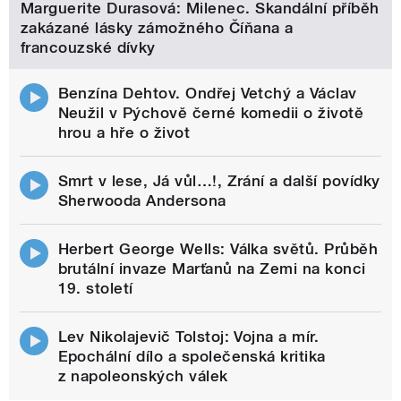
Marguerite Durasová: Milenec. Skandální příběh
zakázané lásky zámožného Číňana a
francouzské dívky
Benzína Dehtov. Ondřej Vetchý a Václav
Neužil v Pýchově černé komedii o životě
hrou a hře o život
Smrt v lese, Já vůl…!, Zrání a další povídky
Sherwooda Andersona
Herbert George Wells: Válka světů. Průběh
brutální invaze Marťanů na Zemi na konci
19. století
Lev Nikolajevič Tolstoj: Vojna a mír.
Epochální dílo a společenská kritika
z napoleonských válek