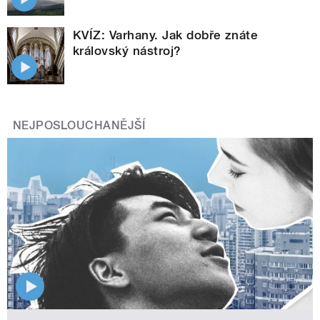
KVÍZ: Varhany. Jak dobře znáte
královský nástroj?
NEJPOSLOUCHANĚJŠÍ