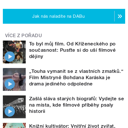
Jak nás naladíte na DABu
VÍCE Z POŘADU
To byl můj film. Od Kříženeckého po
současnost: Pusťte si do uší filmové
dějiny
„Touha vymanit se z vlastních zmatků.“
Film Mistryně Bohdana Karáska je
drama jediného odpoledne
Zašlá sláva starých biografů: Vydejte se
na místa, kde filmové příběhy psaly
historii
Knižní kultivátor: Vnitřní život zvířat,