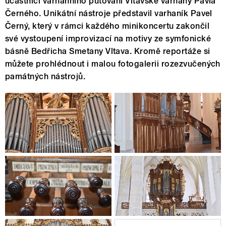
účastníci varhanního putování Vltavské varhany Pavla
Černého. Unikátní nástroje představil varhaník Pavel
Černý, který v rámci každého minikoncertu zakončil
své vystoupení improvizací na motivy ze symfonické
básně Bedřicha Smetany Vltava. Kromě reportáže si
můžete prohlédnout i malou fotogalerii rozezvučených
památných nástrojů.