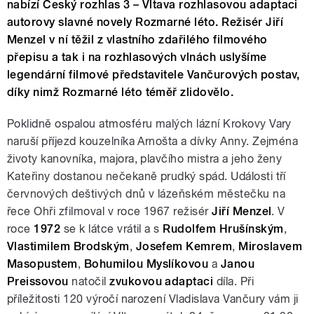
nabízí Český rozhlas 3 – Vltava rozhlasovou adaptaci
autorovy slavné novely Rozmarné léto. Režisér Jiří
Menzel v ní těžil z vlastního zdařilého filmového
přepisu a tak i na rozhlasových vlnách uslyšíme
legendární filmové představitele Vančurových postav,
díky nimž Rozmarné léto téměř zlidovělo.
Poklidně ospalou atmosféru malých lázní Krokovy Vary
naruší příjezd kouzelníka Arnošta a dívky Anny. Zejména
životy kanovníka, majora, plavčího mistra a jeho ženy
Kateřiny dostanou nečekaně prudký spád. Události tří
červnových deštivých dnů v lázeňském městečku na
řece Ohři zfilmoval v roce 1967 režisér
Jiří Menzel
. V
roce
1972
se k látce vrátil a s
Rudolfem Hrušínským
,
Vlastimilem Brodským
,
Josefem Kemrem
,
Miroslavem
Masopustem
,
Bohumilou Myslíkovou
a
Janou
Preissovou
natočil
zvukovou adaptaci
díla. Při
příležitosti 120 výročí narození Vladislava Vančury vám ji