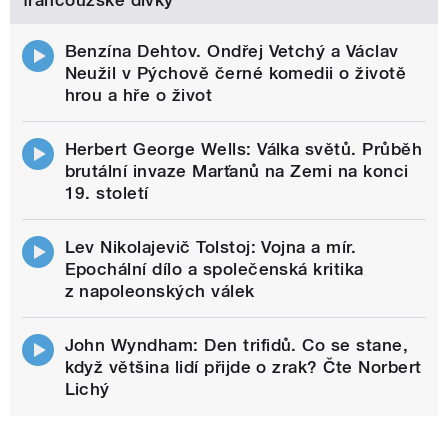
francouzské dívky
Benzína Dehtov. Ondřej Vetchý a Václav
Neužil v Pýchově černé komedii o životě
hrou a hře o život
Herbert George Wells: Válka světů. Průběh
brutální invaze Marťanů na Zemi na konci
19. století
Lev Nikolajevič Tolstoj: Vojna a mír.
Epochální dílo a společenská kritika
z napoleonských válek
John Wyndham: Den trifidů. Co se stane,
když většina lidí přijde o zrak? Čte Norbert
Lichý