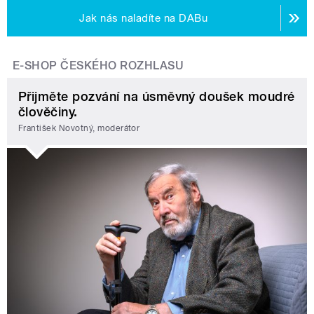
Jak nás naladíte na DABu
E-SHOP ČESKÉHO ROZHLASU
Přijměte pozvání na úsměvný doušek moudré
člověčiny.
František Novotný, moderátor