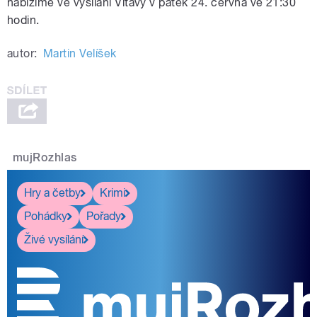
nabízíme ve vysílání Vltavy v pátek 24. června ve 21:30
hodin.
autor:
Martin Velíšek
mujRozhlas
Hry a četby
Krimi
Pohádky
Pořady
Živé vysílání