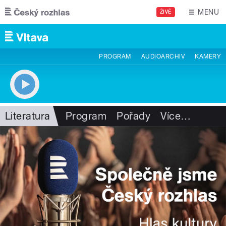
Přejít k hlavnímu obsahu
MENU
ŽIVĚ
PROGRAM
AUDIOARCHIV
KAMERY
Literatura
Program
Pořady
Více
…