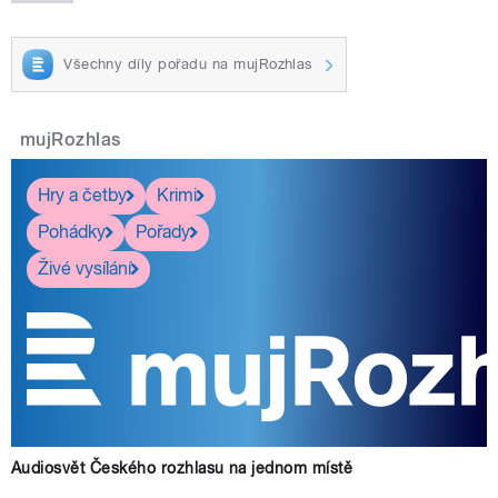
Všechny díly pořadu na mujRozhlas
mujRozhlas
Hry a četby
Krimi
Pohádky
Pořady
Živé vysílání
Audiosvět Českého rozhlasu na jednom místě