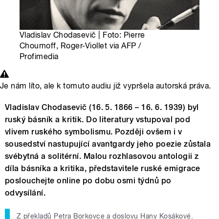
Vladislav Chodasevič | Foto: Pierre
Choumoff, Roger-Viollet via AFP /
Profimedia
Je nám líto, ale k tomuto audiu již vypršela autorská práva.
Vladislav Chodasevič (16. 5. 1866 – 16. 6. 1939) byl
ruský básník a kritik. Do literatury vstupoval pod
vlivem ruského symbolismu. Později ovšem i v
sousedství nastupující avantgardy jeho poezie zůstala
svébytná a solitérní. Malou rozhlasovou antologii z
díla básníka a kritika, představitele ruské emigrace
poslouchejte online po dobu osmi týdnů po
odvysílání.
Z překladů Petra Borkovce a doslovu Hany Kosákové.