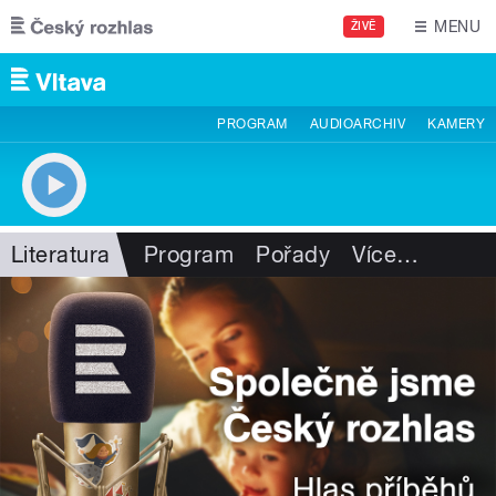
Přejít k hlavnímu obsahu
MENU
ŽIVĚ
PROGRAM
AUDIOARCHIV
KAMERY
Literatura
Program
Pořady
Více
…