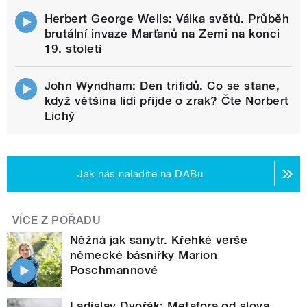
Herbert George Wells: Válka světů. Průběh
brutální invaze Marťanů na Zemi na konci
19. století
John Wyndham: Den trifidů. Co se stane,
když většina lidí přijde o zrak? Čte Norbert
Lichý
Jak nás naladíte na DABu
VÍCE Z POŘADU
Něžná jak sanytr. Křehké verše
německé básnířky Marion
Poschmannové
Ladislav Dvořák: Metafora od slova