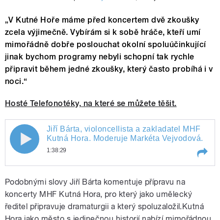
„V Kutné Hoře máme před koncertem dvě zkoušky
zcela výjimečně. Vybírám si k sobě hráče, kteří umí
mimořádně dobře poslouchat okolní spoluúčinkující
jinak bychom programy nebyli schopní tak rychle
připravit během jedné zkoušky, který často probíhá i v
noci.“
Hosté Telefonotéky, na které se můžete těšit.
Jiří Bárta, violoncellista a zakladatel MHF
Jiří Bárta, violoncellista a zakladatel
Kutná Hora. Moderuje Markéta Vejvodová.
1:38:29
MHF Kutná Hora. Moderuje Markéta
Play /
Jiří Bárta, violoncellista a zakladatel MHF
Vejvodová.
Podobnými slovy Jiří Bárta komentuje přípravu na
Kutná Hora. Moderuje Markéta
Vejvodová.
koncerty MHF Kutná Hora, pro který jako umělecký
ředitel připravuje dramaturgii a který spoluzaložil.Kutná
Hora jako město s jedinečnou historií nabízí mimořádnou