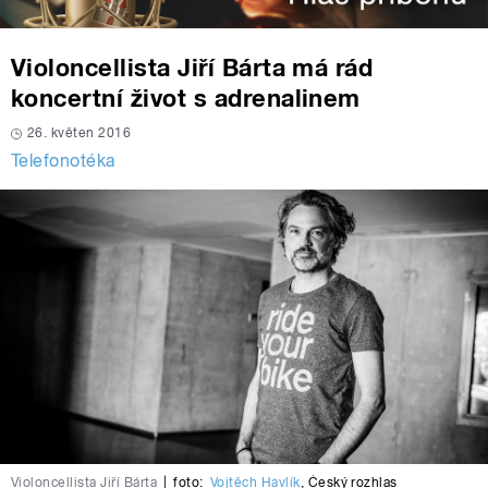
Violoncellista Jiří Bárta má rád
koncertní život s adrenalinem
26. květen 2016
Telefonotéka
Violoncellista Jiří Bárta
|
foto:
Vojtěch Havlík
,
Český rozhlas