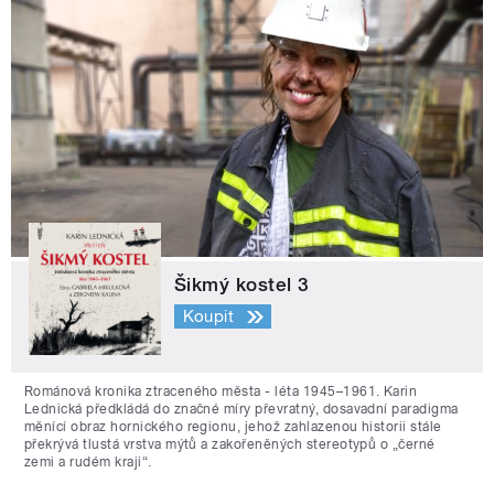
Šikmý kostel 3
Koupit
Románová kronika ztraceného města - léta 1945–1961. Karin
Lednická předkládá do značné míry převratný, dosavadní paradigma
měnící obraz hornického regionu, jehož zahlazenou historii stále
překrývá tlustá vrstva mýtů a zakořeněných stereotypů o „černé
zemi a rudém kraji“.