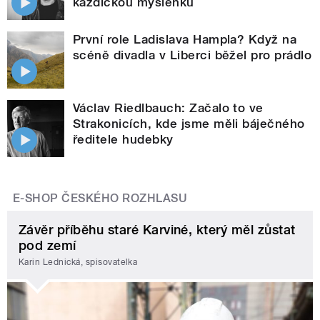
každičkou myšlenku
První role Ladislava Hampla? Když na
scéně divadla v Liberci běžel pro prádlo
Václav Riedlbauch: Začalo to ve
Strakonicích, kde jsme měli báječného
ředitele hudebky
E-SHOP ČESKÉHO ROZHLASU
Závěr příběhu staré Karviné, který měl zůstat
pod zemí
Karin Lednická, spisovatelka