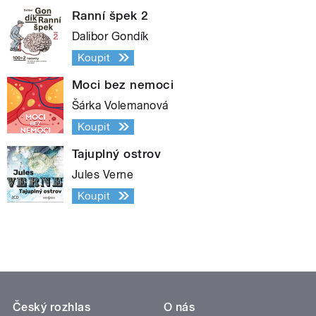
Ranní špek 2
Dalibor Gondík
Koupit
Moci bez nemoci
Šárka Volemanová
Koupit
Tajuplný ostrov
Jules Verne
Koupit
Český rozhlas
O nás