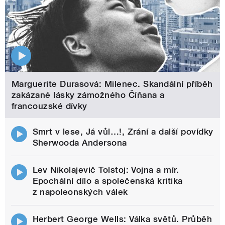
Marguerite Durasová: Milenec. Skandální příběh
zakázané lásky zámožného Číňana a
francouzské dívky
Smrt v lese, Já vůl…!, Zrání a další povídky
Sherwooda Andersona
Lev Nikolajevič Tolstoj: Vojna a mír.
Epochální dílo a společenská kritika
z napoleonských válek
Herbert George Wells: Válka světů. Průběh