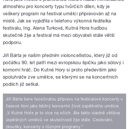
atmosféru pro koncerty typu tvůrčích dílen, kdy je
veškerý program na festival umělci připravován až na
místě. Jak se vyjádřila v telefonu výkonná ředitelka
festivalu, Ing. Alena Turková, Kutná Hora hudbou
pause
skutečně žije a festival má mezi obyvateli stále větší
podporu.
Jiří Bárta je naším předním violoncellistou, který již od
počátku 90. let patří mezi evropskou špičku jako sólový i
komorní hráč. Do Kutné Hory si proto především jako
spoluhráče zve umělce, se kterými se na koncertních
podiích již setkal.
Jiří Bárta bere horečnatou přípravu na festivalové koncerty v
časové tísni jako běžný koncertní život úspěšného umělce.
„V Kutné Hoře je to více na očích. Ale takto vlastně většina
úspěšných umělců ve skutečnosti žije stále. Cestování,
zkoušky, koncerty s různými programy.“