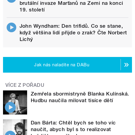
brutální invaze Marťanů na Zemi na konci
19. století
John Wyndham: Den trifidů. Co se stane,
když většina lidí přijde o zrak? Čte Norbert
Lichý
Jak nás naladíte na DABu
VÍCE Z POŘADU
Zemřela sbormistryně Blanka Kulínská.
Hudbu naučila milovat tisíce dětí
Dan Bárta: Chtěl bych se toho víc
naučit, abych byl s to realizovat