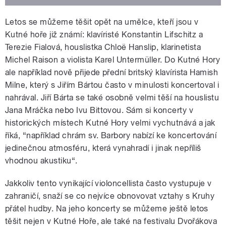
Letos se můžeme těšit opět na umělce, kteří jsou v
Kutné hoře již známí: klavíristé Konstantin Lifschitz a
Terezie Fialová, houslistka Chloë Hanslip, klarinetista
Michel Raison a violista Karel Untermüller. Do Kutné Hory
ale například nově přijede přední britský klavírista Hamish
Milne, který s Jiřím Bártou často v minulosti koncertoval i
nahrával. Jiří Bárta se také osobně velmi těší na houslistu
Jana Mráčka nebo Ivu Bittovou. Sám si koncerty v
historických místech Kutné Hory velmi vychutnává a jak
říká, “například chrám sv. Barbory nabízí ke koncertování
jedinečnou atmosféru, která vynahradí i jinak nepříliš
vhodnou akustiku“.
Jakkoliv tento vynikající violoncellista často vystupuje v
zahraničí, snaží se co nejvíce obnovovat vztahy s Kruhy
přátel hudby. Na jeho koncerty se můžeme ještě letos
těšit nejen v Kutné Hoře, ale také na festivalu Dvořákova