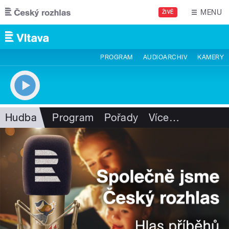
Přejít k hlavnímu obsahu
MENU
ŽIVĚ
PROGRAM
AUDIOARCHIV
KAMERY
Hudba
Program
Pořady
Více
…