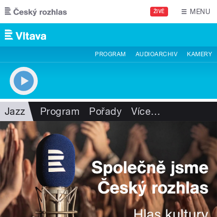
Přejít k hlavnímu obsahu
MENU
ŽIVĚ
PROGRAM
AUDIOARCHIV
KAMERY
Jazz
Program
Pořady
Více
…