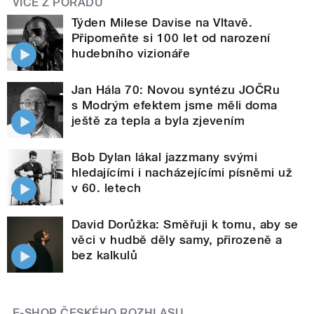
VÍCE Z POŘADU
Týden Milese Davise na Vltavě.
Připomeňte si 100 let od narození
hudebního vizionáře
Jan Hála 70: Novou syntézu JOČRu
s Modrým efektem jsme měli doma
ještě za tepla a byla zjevením
Bob Dylan lákal jazzmany svými
hledajícími i nacházejícími písněmi už
v 60. letech
David Dorůžka: Směřuji k tomu, aby se
věci v hudbě děly samy, přirozeně a
bez kalkulů
E-SHOP ČESKÉHO ROZHLASU