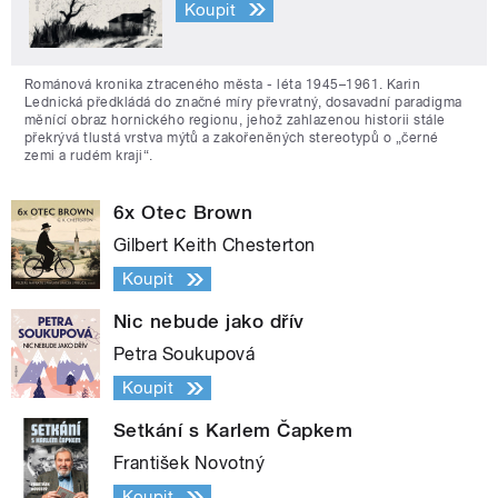
Koupit
Románová kronika ztraceného města - léta 1945–1961. Karin
Lednická předkládá do značné míry převratný, dosavadní paradigma
měnící obraz hornického regionu, jehož zahlazenou historii stále
překrývá tlustá vrstva mýtů a zakořeněných stereotypů o „černé
zemi a rudém kraji“.
6x Otec Brown
Gilbert Keith Chesterton
Koupit
Nic nebude jako dřív
Petra Soukupová
Koupit
Setkání s Karlem Čapkem
František Novotný
Koupit