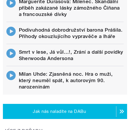
Marguerite Durasová: Milenec. Skandální
příběh zakázané lásky zámožného Číňana
a francouzské dívky
Podivuhodná dobrodružství barona Prášila.
Příhody okouzlujícího vypravěče a lháře
Smrt v lese, Já vůl…!, Zrání a další povídky
Sherwooda Andersona
Milan Uhde: Zjasněná noc. Hra o muži,
který neuměl spát, k autorovým 90.
narozeninám
Jak nás naladíte na DABu