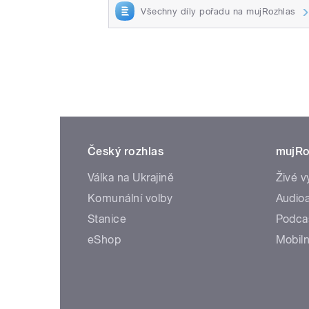
Všechny díly pořadu na mujRozhlas
Český rozhlas
mujRo
Válka na Ukrajině
Živé v
Komunální volby
Audioa
Stanice
Podca
eShop
Mobiln