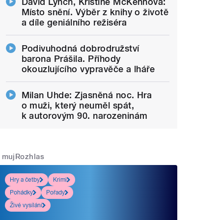
David Lynch, Kristine McKennová:
Místo snění. Výběr z knihy o životě
a díle geniálního režiséra
Podivuhodná dobrodružství
barona Prášila. Příhody
okouzlujícího vypravěče a lháře
Milan Uhde: Zjasněná noc. Hra
o muži, který neuměl spát,
k autorovým 90. narozeninám
mujRozhlas
Hry a četby
Krimi
Pohádky
Pořady
Živé vysílání