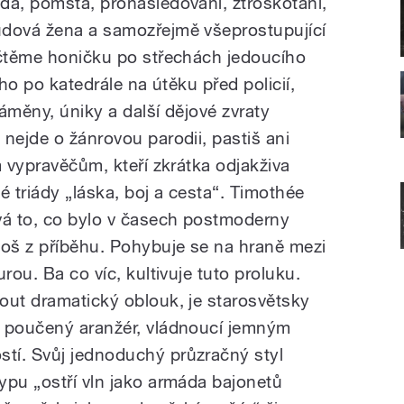
da, pomsta, pronásledování, ztroskotání,
udová žena a samozřejmě všeprostupující
očtěme honičku po střechách jedoucího
ího po katedrále na útěku před policií,
áměny, úniky a další dějové zvraty
nejde o žánrovou parodii, pastiš ani
m vypravěčům, kteří zkrátka odjakživa
é triády „láska, boj a cesta“. Timothée
á to, co bylo v časech postmoderny
oš z příběhu. Pohybuje se na hraně mezi
rou. Ba co víc, kultivuje tuto proluku.
out dramatický oblouk, je starosvětsky
u poučený aranžér, vládnoucí jemným
tí. Svůj jednoduchý průzračný styl
ypu „ostří vln jako armáda bajonetů