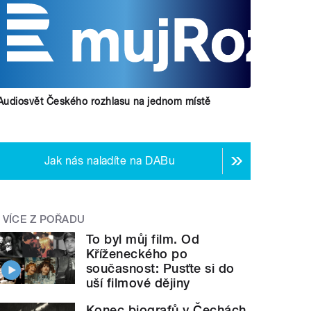
Audiosvět Českého rozhlasu na jednom místě
Jak nás naladíte na DABu
VÍCE Z POŘADU
To byl můj film. Od
Kříženeckého po
současnost: Pusťte si do
uší filmové dějiny
Konec biografů v Čechách.