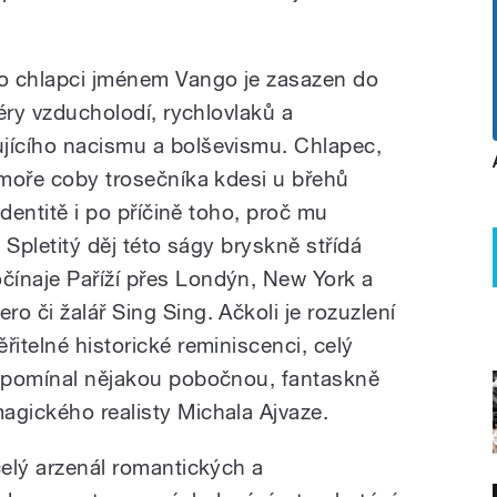
o chlapci jménem Vango je zasazen do
 éry vzducholodí, rychlovlaků a
jícího nacismu a bolševismu. Chlapec,
 moře coby trosečníka kdesi u břehů
 identitě i po příčině toho, proč mu
. Spletitý děj této ságy bryskně střídá
čínaje Paříží přes Londýn, New York a
o či žalář Sing Sing. Ačkoli je rozuzlení
řitelné historické reminiscenci, celý
řipomínal nějakou pobočnou, fantaskně
agického realisty Michala Ajvaze.
celý arzenál romantických a