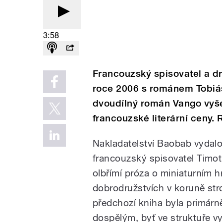
3:58
Francouzský spisovatel a d
roce 2006 s románem Tobiáš 
dvoudílný román Vango vyšel 
francouzské literární ceny. 
Nakladatelství Baobab vydal
francouzský spisovatel Timot
olbřímí próza o miniaturním h
dobrodružstvích v koruně stro
předchozí kniha byla primárn
dospělým, byť ve struktuře vy