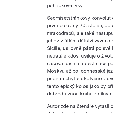
pohádkové rysy.
Sedmisetstránkový konvolut 
první poloviny 20. století, do
mrakodrapů, ale také nastupu
jehož v útlém dětství vyvrhlo
Sicílie, usilovně pátrá po své
neustále kdosi usiluje o život
časová pásma a destinace po
Moskvu až po lochnesské jezer
příběhu chytře ukotveno v uvě
tento epický kolos jako by p
dobrodružnou knihu z dílny m
Autor zde na čtenáře vytasil 