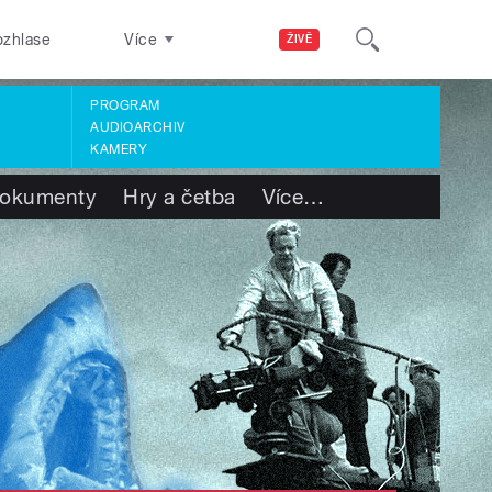
ozhlase
Více
ŽIVĚ
PROGRAM
AUDIOARCHIV
KAMERY
okumenty
Hry a četba
Více
…