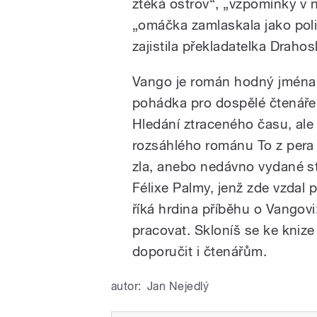
ztéká ostrov“, „vzpomínky v 
„omáčka zamlaskala jako poli
zajistila překladatelka Draho
Vango je román hodný jména
pohádka pro dospělé čtenáře. 
Hledání ztraceného času, ale
rozsáhlého románu To z pera 
zla, anebo nedávno vydané 
Félixe Palmy, jenž zde vzdal
říká hrdina příběhu o Vangovi:
pracovat. Skloníš se ke kniz
doporučit i čtenářům.
autor:
Jan Nejedlý