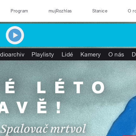
Program
mujRozhlas
Stanice
O r
dioarchiv
Playlisty
Lidé
Kamery
O nás
D