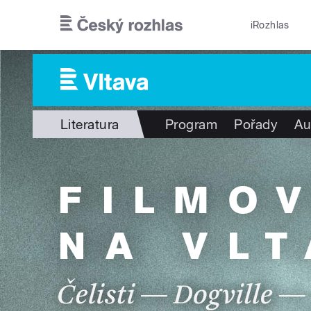
Přejít k hlavnímu obsahu
iRozhlas
Literatura
Program
Pořady
Au