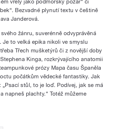
něm vřely jako podmořský požár“ či
bek“. Bezvadné plynutí textu v češtině
slava Janderová.
 svého žánru, suverénně odvyprávěná
Je to velká epika nikoli ve smyslu
 třeba Třech mušketýrů či z novější doby
Stephena Kinga, rozkrývajícího anatomii
steampunkové prózy Mapa času Španěla
 poctu počátkům vědecké fantastiky. Jak
 „Psací stůl, to je loď. Podívej, jak se má
e a napneš plachty.“ Totéž můžeme