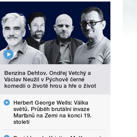
Benzína Dehtov. Ondřej Vetchý a
Václav Neužil v Pýchově černé
komedii o životě hrou a hře o život
Herbert George Wells: Válka
světů. Průběh brutální invaze
Marťanů na Zemi na konci 19.
století