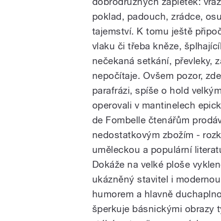
dobrodružných zápletek: vraž
poklad, padouch, zrádce, os
tajemství. K tomu ještě přip
vlaku či třeba kněze, šplhajíc
nečekaná setkání, převleky, z
nepočítaje. Ovšem pozor, zde 
parafrázi, spíše o hold velký
operovali v mantinelech epick
de Fombelle čtenářům prodáv
nedostatkovým zbožím - rozk
uměleckou a populární literatu
Dokáže na velké ploše vyklen
ukázněný stavitel i moderno
humorem a hlavně duchaplnos
šperkuje básnickými obrazy t