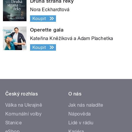
Druhá strana řeky
Nora Eckhardtová
Koupit
Operette gala
Kateřina Kněžíková a Adam Plachetka
Koupit
Český rozhlas
O nás
Válka na Ukrajině
Jak nás naladíte
Komunální volby
Nápověda
Stanice
Lidé v rádiu
eShop
Kariéra