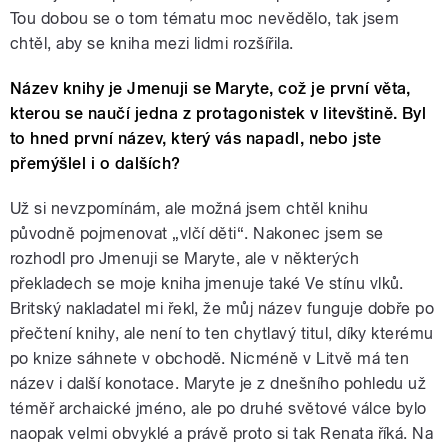
Tou dobou se o tom tématu moc nevědělo, tak jsem
chtěl, aby se kniha mezi lidmi rozšířila.
Název knihy je Jmenuji se Maryte, což je první věta,
kterou se naučí jedna z protagonistek v litevštině. Byl
to hned první název, který vás napadl, nebo jste
přemýšlel i o dalších?
Už si nevzpomínám, ale možná jsem chtěl knihu
původně pojmenovat „vlčí děti“. Nakonec jsem se
rozhodl pro Jmenuji se Maryte, ale v některých
překladech se moje kniha jmenuje také Ve stínu vlků.
Britský nakladatel mi řekl, že můj název funguje dobře po
přečtení knihy, ale není to ten chytlavý titul, díky kterému
po knize sáhnete v obchodě. Nicméně v Litvě má ten
název i další konotace. Maryte je z dnešního pohledu už
téměř archaické jméno, ale po druhé světové válce bylo
naopak velmi obvyklé a právě proto si tak Renata říká. Na