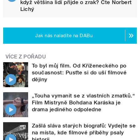
když většina lidí přijde o zrak? Čte Norbert
Lichý
Jak nás naladíte na DABu
VÍCE Z POŘADU
To byl můj film. Od Kříženeckého po
současnost: Pusťte si do uší filmové
dějiny
„Touha vymanit se z vlastních zmatků.“
Film Mistryně Bohdana Karáska je
drama jediného odpoledne
Zašlá sláva starých biografů: Vydejte se
na místa, kde filmové příběhy psaly
historii