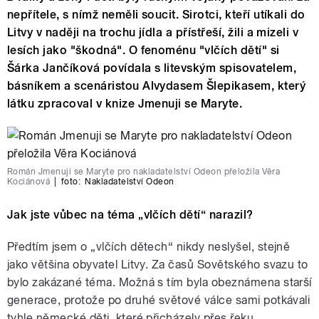
nepřítele, s nímž neměli soucit. Sirotci, kteří utíkali do
Litvy v naději na trochu jídla a přístřeší, žili a mizeli v
lesích jako "škodná". O fenoménu "vlčích dětí" si
Šárka Jančíková povídala s litevským spisovatelem,
básníkem a scenáristou Alvydasem Šlepikasem, který
látku zpracoval v knize Jmenuji se Maryte.
Román Jmenuji se Maryte pro nakladatelství Odeon přeložila Věra
Kociánová
|
foto:
Nakladatelství Odeon
Jak jste vůbec na téma „vlčích dětí“ narazil?
Předtím jsem o „vlčích dětech“ nikdy neslyšel, stejně
jako většina obyvatel Litvy. Za časů Sovětského svazu to
bylo zakázané téma. Možná s tím byla obeznámena starší
generace, protože po druhé světové válce sami potkávali
tyhle německé děti, které přicházely přes řeku