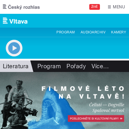
Přejít k hlavnímu obsahu
MENU
ŽIVĚ
PROGRAM
AUDIOARCHIV
KAMERY
Literatura
Program
Pořady
Více
…