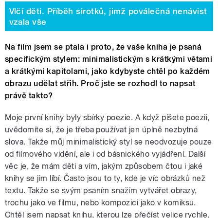
Vlčí děti. Příběh sirotků, jimž poválečná nenávist
vzala vše
Na film jsem se ptala i proto, že vaše kniha je psaná
specifickým stylem: minimalistickým s krátkými větami
a krátkými kapitolami, jako kdybyste chtěl po každém
obrazu udělat střih. Proč jste se rozhodl to napsat
právě takto?
Moje první knihy byly sbírky poezie. A když píšete poezii,
uvědomíte si, že je třeba používat jen úplně nezbytná
slova. Takže můj minimalistický styl se neodvozuje pouze
od filmového vidění, ale i od básnického vyjádření. Další
věc je, že mám děti a vím, jakým způsobem čtou i jaké
knihy se jim líbí. Často jsou to ty, kde je víc obrázků než
textu. Takže se svým psaním snažím vytvářet obrazy,
trochu jako ve filmu, nebo kompozici jako v komiksu.
Chtěl jsem napsat knihu, kterou lze přečíst velice rychle.