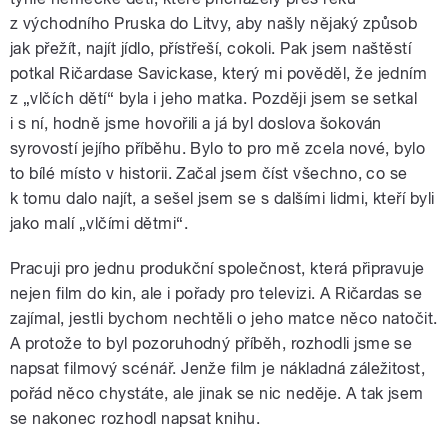
z východního Pruska do Litvy, aby našly nějaký způsob
jak přežít, najít jídlo, přístřeší, cokoli. Pak jsem naštěstí
potkal Ričardase Savickase, který mi pověděl, že jedním
z „vlčích dětí“ byla i jeho matka. Později jsem se setkal
i s ní, hodně jsme hovořili a já byl doslova šokován
syrovostí jejího příběhu. Bylo to pro mě zcela nové, bylo
to bílé místo v historii. Začal jsem číst všechno, co se
k tomu dalo najít, a sešel jsem se s dalšími lidmi, kteří byli
jako malí „vlčími dětmi“.
Pracuji pro jednu produkční společnost, která připravuje
nejen film do kin, ale i pořady pro televizi. A Ričardas se
zajímal, jestli bychom nechtěli o jeho matce něco natočit.
A protože to byl pozoruhodný příběh, rozhodli jsme se
napsat filmový scénář. Jenže film je nákladná záležitost,
pořád něco chystáte, ale jinak se nic neděje. A tak jsem
se nakonec rozhodl napsat knihu.