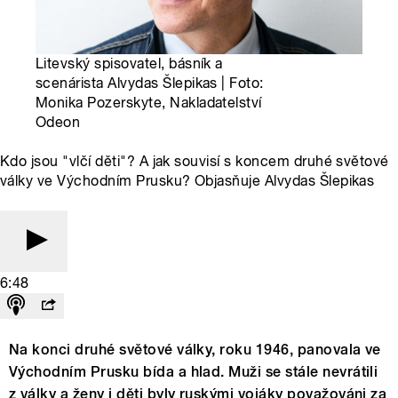
Litevský spisovatel, básník a
scenárista Alvydas Šlepikas | Foto:
Monika Pozerskyte, Nakladatelství
Odeon
Kdo jsou "vlčí děti"? A jak souvisí s koncem druhé světové
války ve Východním Prusku? Objasňuje Alvydas Šlepikas
6:48
Na konci druhé světové války, roku 1946, panovala ve
Východním Prusku bída a hlad. Muži se stále nevrátili
z války a ženy i děti byly ruskými vojáky považováni za