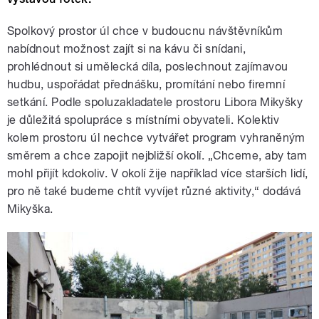
Spolkový prostor úl chce v budoucnu návštěvníkům
nabídnout možnost zajít si na kávu či snídani,
prohlédnout si umělecká díla, poslechnout zajímavou
hudbu, uspořádat přednášku, promítání nebo firemní
setkání. Podle spoluzakladatele prostoru Libora Mikyšky
je důležitá spolupráce s místními obyvateli. Kolektiv
kolem prostoru úl nechce vytvářet program vyhraněným
směrem a chce zapojit nejbližší okolí. „Chceme, aby tam
mohl přijít kdokoliv. V okolí žije například více starších lidí,
pro ně také budeme chtít vyvíjet různé aktivity,“ dodává
Mikyška.