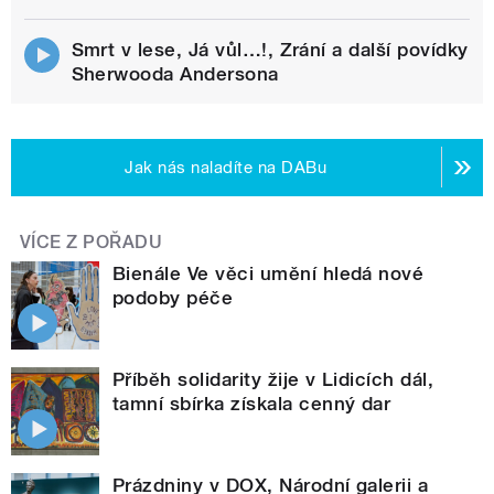
Smrt v lese, Já vůl…!, Zrání a další povídky
Sherwooda Andersona
Jak nás naladíte na DABu
VÍCE Z POŘADU
Bienále Ve věci umění hledá nové
podoby péče
Příběh solidarity žije v Lidicích dál,
tamní sbírka získala cenný dar
Prázdniny v DOX, Národní galerii a