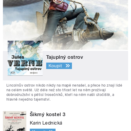
Tajuplný ostrov
Koupit
Lincolnův ostrov nikdo nikdy na mapě nenašel, a přece ho znají lidé
na celém světě. Už déle než sto třicet let na něm prožívají
dobrodružství s pěticí trosečníků, kteří na něm našli útočiště, a
hlavně nejedno tajemství.
Šikmý kostel 3
Karin Lednická