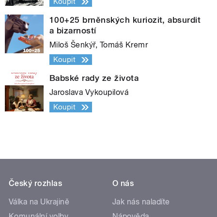
Koupit
100+25 brněnských kuriozit, absurdit
a bizarností
Miloš Šenkýř, Tomáš Kremr
Koupit
Babské rady ze života
Jaroslava Vykoupilová
Koupit
Český rozhlas
O nás
Válka na Ukrajině
Jak nás naladíte
Komunální volby
Nápověda