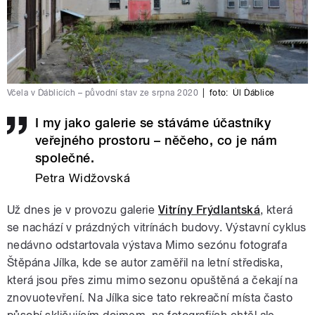
Včela v Ďáblicích – původní stav ze srpna 2020
|
foto:
Úl Ďáblice
I my jako galerie se stáváme účastníky
veřejného prostoru – něčeho, co je nám
společné.
Petra Widžovská
Už dnes je v provozu galerie
Vitríny Frýdlantská
, která
se nachází v prázdných vitrínách budovy. Výstavní cyklus
nedávno odstartovala výstava Mimo sezónu fotografa
Štěpána Jílka, kde se autor zaměřil na letní střediska,
která jsou přes zimu mimo sezonu opuštěná a čekají na
znovuotevření. Na Jílka sice tato rekreační místa často