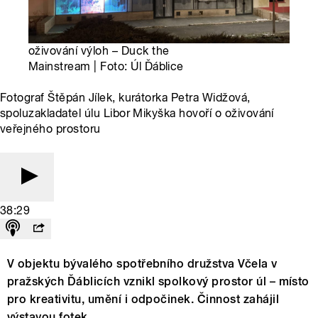
oživování výloh – Duck the
Mainstream | Foto: Úl Ďáblice
Fotograf Štěpán Jílek, kurátorka Petra Widžová,
spoluzakladatel úlu Libor Mikyška hovoří o oživování
veřejného prostoru
38:29
V objektu bývalého spotřebního družstva Včela v
pražských Ďáblicích vznikl spolkový prostor ú
l –
místo
pro kreativitu, umění i odpočinek.
Činnost zahájil
výstavou fotek.