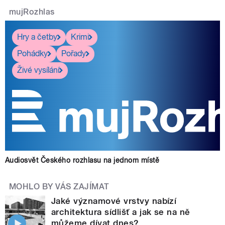
mujRozhlas
Hry a četby
Krimi
Pohádky
Pořady
Živé vysílání
Audiosvět Českého rozhlasu na jednom místě
MOHLO BY VÁS ZAJÍMAT
Jaké významové vrstvy nabízí
architektura sídlišť a jak se na ně
můžeme dívat dnes?