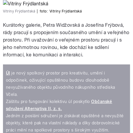
Vitríny Frýdlantská
|
foto:
Vitríny Frýdlantská
Kurátorky galerie, Petra Widžovská a Josefína Frýbová,
rády pracují s propojením současného umění a veřejného
prostoru. Při uvažování o veřejném prostoru pracují i s
jeho nehmotnou rovinou, kde dochází ke sdílení
informací, ke komunikaci a interakci.
Úl
je nový spolkový prostor pro kreativitu, umění i
odpočinek, oživující opuštěnou budovu dlouhodobě
nevyužívaného objektu původního nákupního střediska
Včela.
Záštitu pro fungování kolektivu úl poskytlo
Občanské
sdružení Alternativa II, z. s.
Jedním z poslání sdružení je získávat opuštěné a nevyužité
objekty, které pak na vlastní náklady a díky dobrovolnické
práci mění na spolkové prostory s širokým využitím.