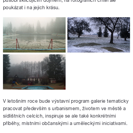
působí skličujícím dojmem, na fotografiích chtěl ale
poukázat i na jejich krásu.
V letošním roce bude výstavní program galerie tematicky
pracovat především s urbanismem, životem ve městě a
sídlištních celcích, inspiruje se ale také konkrétními
příběhy, místními občanskými a uměleckými iniciativami.