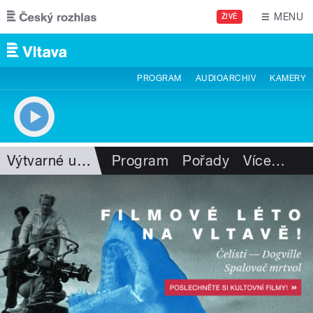
Přejít k hlavnímu obsahu
MENU
ŽIVĚ
PROGRAM
AUDIOARCHIV
KAMERY
Výtvarné umění
Program
Pořady
Více
…