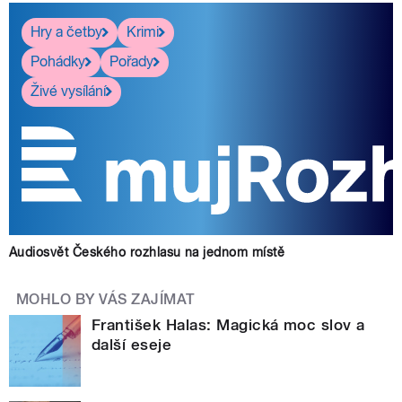
Hry a četby
Krimi
Pohádky
Pořady
Živé vysílání
Audiosvět Českého rozhlasu na jednom místě
MOHLO BY VÁS ZAJÍMAT
František Halas: Magická moc slov a
další eseje