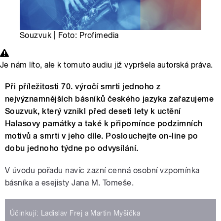
Souzvuk | Foto: Profimedia
Je nám líto, ale k tomuto audiu již vypršela autorská práva.
Při příležitosti 70. výročí smrti jednoho z
nejvýznamnějších básníků českého jazyka zařazujeme
Souzvuk, který vznikl před deseti lety k uctění
Halasovy památky a také k připomínce podzimních
motivů a smrti v jeho díle. Poslouchejte on-line po
dobu jednoho týdne po odvysílání.
V úvodu pořadu navíc zazní cenná osobní vzpomínka
básníka a esejisty Jana M. Tomeše.
Účinkují: Ladislav Frej a Martin Myšička