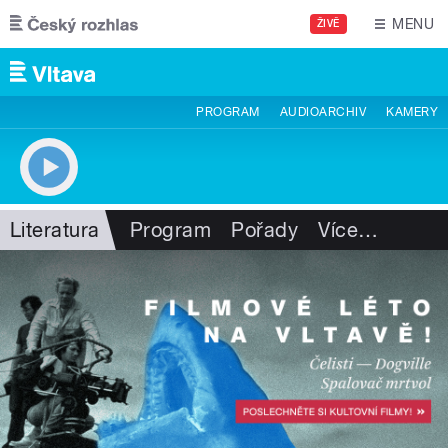
Přejít k hlavnímu obsahu
MENU
ŽIVĚ
PROGRAM
AUDIOARCHIV
KAMERY
Literatura
Program
Pořady
Více
…