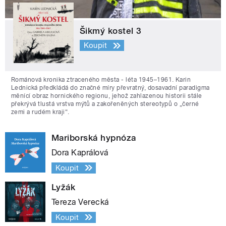
Šikmý kostel 3
Koupit
Románová kronika ztraceného města - léta 1945–1961. Karin
Lednická předkládá do značné míry převratný, dosavadní paradigma
měnící obraz hornického regionu, jehož zahlazenou historii stále
překrývá tlustá vrstva mýtů a zakořeněných stereotypů o „černé
zemi a rudém kraji“.
Mariborská hypnóza
Dora Kaprálová
Koupit
Lyžák
Tereza Verecká
Koupit