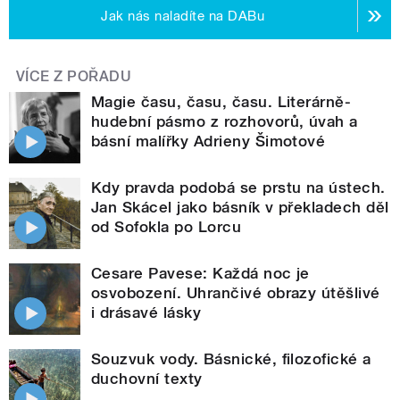
Jak nás naladíte na DABu
VÍCE Z POŘADU
Magie času, času, času. Literárně-
hudební pásmo z rozhovorů, úvah a
básní malířky Adrieny Šimotové
Kdy pravda podobá se prstu na ústech.
Jan Skácel jako básník v překladech děl
od Sofokla po Lorcu
Cesare Pavese: Každá noc je
osvobození. Uhrančivé obrazy útěšlivé
i drásavé lásky
Souzvuk vody. Básnické, filozofické a
duchovní texty