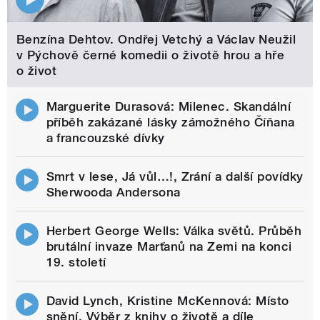
Benzína Dehtov. Ondřej Vetchý a Václav Neužil
v Pýchově černé komedii o životě hrou a hře
o život
Marguerite Durasová: Milenec. Skandální
příběh zakázané lásky zámožného Číňana
a francouzské dívky
Smrt v lese, Já vůl…!, Zrání a další povídky
Sherwooda Andersona
Herbert George Wells: Válka světů. Průběh
brutální invaze Marťanů na Zemi na konci
19. století
David Lynch, Kristine McKennová: Místo
snění. Výběr z knihy o životě a díle