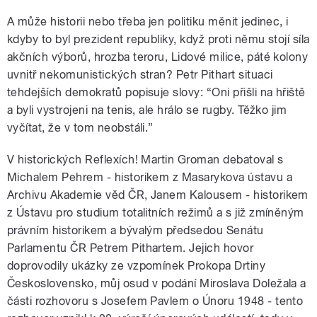
A může historii nebo třeba jen politiku měnit jedinec, i
kdyby to byl prezident republiky, když proti němu stojí síla
akčních výborů, hrozba teroru, Lidové milice, páté kolony
uvnitř nekomunistických stran? Petr Pithart situaci
tehdejších demokratů popisuje slovy: “Oni přišli na hřiště
a byli vystrojeni na tenis, ale hrálo se rugby. Těžko jim
vyčítat, že v tom neobstáli.”
V historických Reflexích! Martin Groman debatoval s
Michalem Pehrem - historikem z Masarykova ústavu a
Archivu Akademie věd ČR, Janem Kalousem - historikem
z Ústavu pro studium totalitních režimů a s již zmíněným
právním historikem a bývalým předsedou Senátu
Parlamentu ČR Petrem Pithartem. Jejich hovor
doprovodily ukázky ze vzpomínek Prokopa Drtiny
Československo, můj osud v podání Miroslava Doležala a
části rozhovoru s Josefem Pavlem o Únoru 1948 - tento