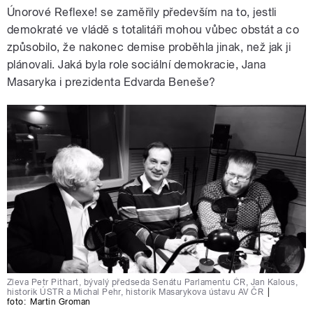
Únorové Reflexe! se zaměřily především na to, jestli
demokraté ve vládě s totalitáři mohou vůbec obstát a co
způsobilo, že nakonec demise proběhla jinak, než jak ji
plánovali. Jaká byla role sociální demokracie, Jana
Masaryka i prezidenta Edvarda Beneše?
Zleva Petr Pithart, bývalý předseda Senátu Parlamentu ČR, Jan Kalous,
historik ÚSTR a Michal Pehr, historik Masarykova ústavu AV ČR
|
foto:
Martin Groman