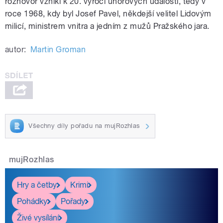
rozhovor vznikl k 20. výročí únorových událostí, tedy v
roce 1968, kdy byl Josef Pavel, někdejší velitel Lidovým
milicí, ministrem vnitra a jedním z mužů Pražského jara.
autor:
Martin Groman
Všechny díly pořadu na mujRozhlas
mujRozhlas
Hry a četby
Krimi
Pohádky
Pořady
Živé vysílání