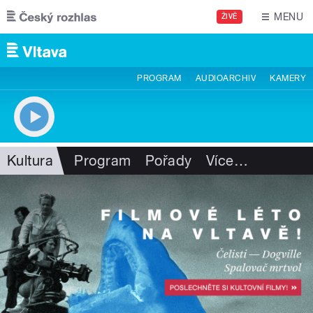
Přejít k hlavnímu obsahu
MENU
ŽIVĚ
PROGRAM
AUDIOARCHIV
KAMERY
Kultura
Program
Pořady
Více
…