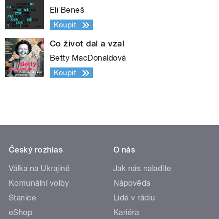
Eli Beneš
Koupit
Co život dal a vzal
Betty MacDonaldová
Koupit
Český rozhlas
O nás
Válka na Ukrajině
Jak nás naladíte
Komunální volby
Nápověda
Stanice
Lidé v rádiu
eShop
Kariéra