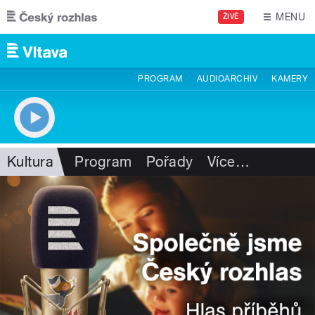
Přejít k hlavnímu obsahu
MENU
ŽIVĚ
PROGRAM
AUDIOARCHIV
KAMERY
Kultura
Program
Pořady
Více
…