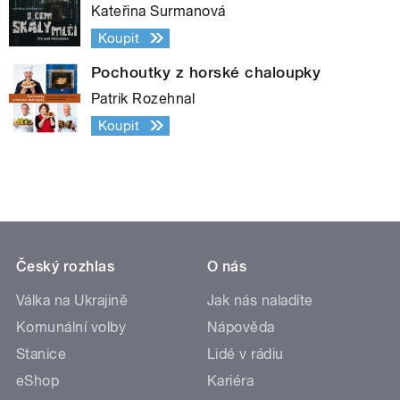
Kateřina Surmanová
Koupit
Pochoutky z horské chaloupky
Patrik Rozehnal
Koupit
Český rozhlas
O nás
Válka na Ukrajině
Jak nás naladíte
Komunální volby
Nápověda
Stanice
Lidé v rádiu
eShop
Kariéra