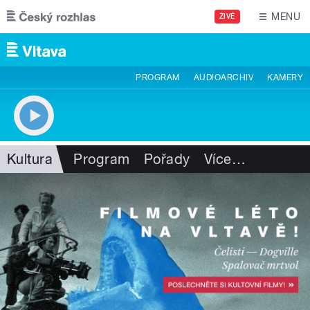
Přejít k hlavnímu obsahu
MENU
ŽIVĚ
PROGRAM
AUDIOARCHIV
KAMERY
Kultura
Program
Pořady
Více
…