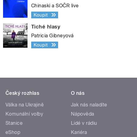
Chinaski a SOČR live
Koupit
Tiché hlasy
Patricia Gibneyová
Koupit
Český rozhlas
O nás
Válka na Ukrajině
Jak nás naladíte
Komunální volby
Nápověda
Stanice
Lidé v rádiu
eShop
Kariéra