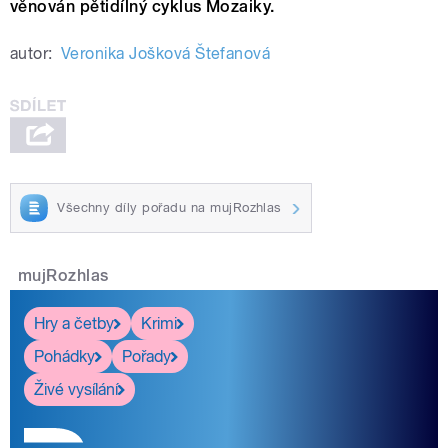
věnován pětidílný cyklus Mozaiky.
autor:
Veronika Jošková Štefanová
Všechny díly pořadu na mujRozhlas
mujRozhlas
Hry a četby
Krimi
Pohádky
Pořady
Živé vysílání