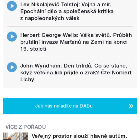
Lev Nikolajevič Tolstoj: Vojna a mír.
Epochální dílo a společenská kritika
z napoleonských válek
Herbert George Wells: Válka světů. Průběh
brutální invaze Marťanů na Zemi na konci
19. století
John Wyndham: Den trifidů. Co se stane,
když většina lidí přijde o zrak? Čte Norbert
Lichý
Jak nás naladíte na DABu
VÍCE Z POŘADU
Veřejný prostor slouží hlavně autům.