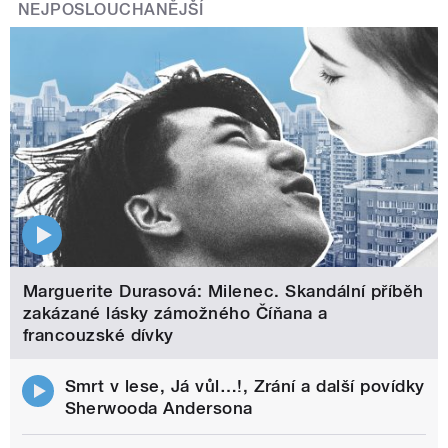
NEJPOSLOUCHANĚJŠÍ
Marguerite Durasová: Milenec. Skandální příběh
zakázané lásky zámožného Číňana a
francouzské dívky
Smrt v lese, Já vůl…!, Zrání a další povídky
Sherwooda Andersona