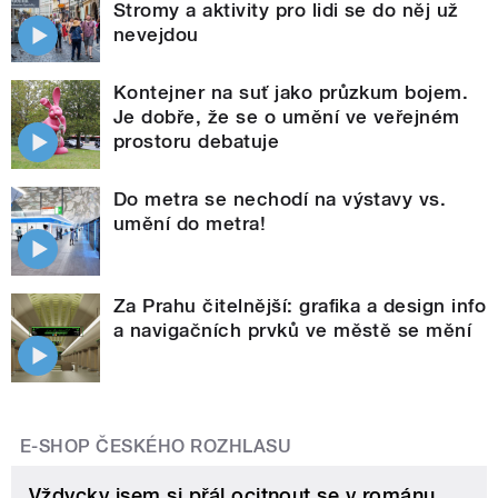
Stromy a aktivity pro lidi se do něj už
nevejdou
Kontejner na suť jako průzkum bojem.
Je dobře, že se o umění ve veřejném
prostoru debatuje
Do metra se nechodí na výstavy vs.
umění do metra!
Za Prahu čitelnější: grafika a design info
a navigačních prvků ve městě se mění
E-SHOP ČESKÉHO ROZHLASU
Vždycky jsem si přál ocitnout se v románu