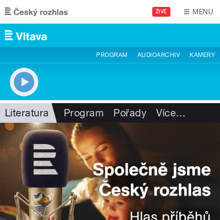
Přejít k hlavnímu obsahu
MENU
ŽIVĚ
PROGRAM
AUDIOARCHIV
KAMERY
Literatura
Program
Pořady
Více
…