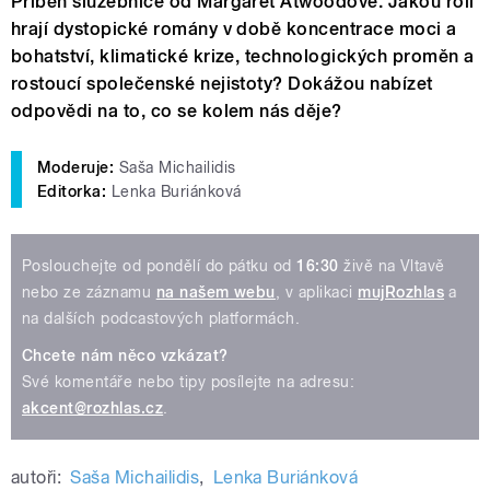
Příběh služebnice od Margaret Atwoodové. Jakou roli
hrají dystopické romány v době koncentrace moci a
bohatství, klimatické krize, technologických proměn a
rostoucí společenské nejistoty? Dokážou nabízet
odpovědi na to, co se kolem nás děje?
Moderuje:
Saša Michailidis
Editorka:
Lenka Buriánková
Poslouchejte od pondělí do pátku od
16:30
živě na Vltavě
nebo ze záznamu
na našem webu
, v aplikaci
mujRozhlas
a
na dalších podcastových platformách.
Chcete nám něco vzkázat?
Své komentáře nebo tipy posílejte na adresu:
akcent@rozhlas.cz
.
autoři:
Saša Michailidis
,
Lenka Buriánková