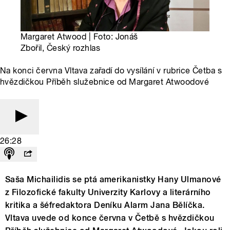
Margaret Atwood | Foto: Jonáš
Zbořil, Český rozhlas
Na konci června Vltava zařadí do vysílání v rubrice Četba s
hvězdičkou Příběh služebnice od Margaret Atwoodové
26:28
Saša Michailidis se ptá amerikanistky Hany Ulmanové
z Filozofické fakulty Univerzity Karlovy a literárního
kritika a šéfredaktora Deníku Alarm Jana Bělíčka.
Vltava uvede od konce června v Četbě s hvězdičkou