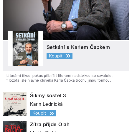
Setkání s Karlem Čapkem
Koupit
Literární fikce, pokus přiblížit literární nadsázkou spisovatele,
filozofa, ale hlavně člověka Karla Čapka trochu jinou formou.
Šikmý kostel 3
Karin Lednická
Koupit
Zítra přijde Olah