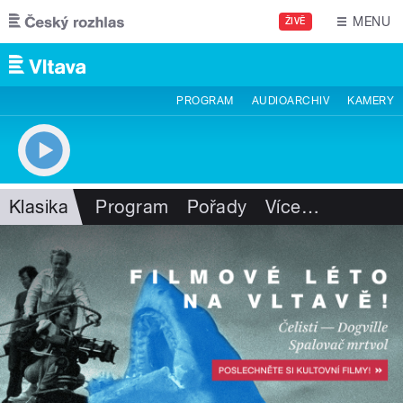
Přejít k hlavnímu obsahu
MENU
ŽIVĚ
PROGRAM
AUDIOARCHIV
KAMERY
Klasika
Program
Pořady
Více
…