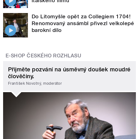
italského filmu
Do Litomyšle opět za Collegiem 1704!
Renomovaný ansámbl přivezl velkolepé
barokní dílo
E-SHOP ČESKÉHO ROZHLASU
Přijměte pozvání na úsměvný doušek moudré
člověčiny.
František Novotný, moderátor