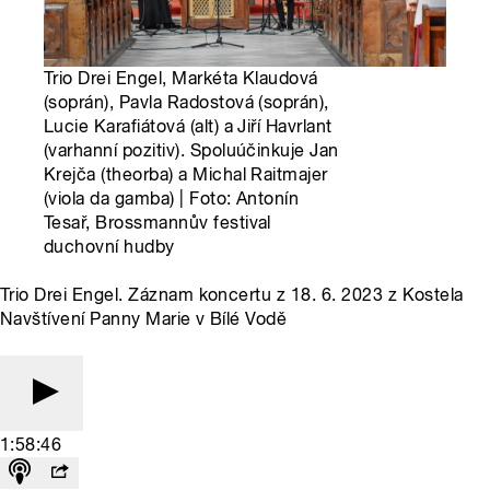
Trio Drei Engel, Markéta Klaudová
(soprán), Pavla Radostová (soprán),
Lucie Karafiátová (alt) a Jiří Havrlant
(varhanní pozitiv). Spoluúčinkuje Jan
Krejča (theorba) a Michal Raitmajer
(viola da gamba) | Foto: Antonín
Tesař, Brossmannův festival
duchovní hudby
Trio Drei Engel. Záznam koncertu z 18. 6. 2023 z Kostela
Navštívení Panny Marie v Bílé Vodě
1:58:46