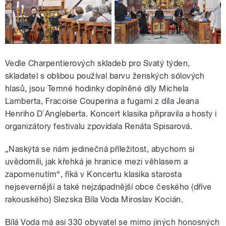
Vedle Charpentierových skladeb pro Svatý týden,
skladatel s oblibou používal barvu ženských sólových
hlasů, jsou Temné hodinky doplněné díly Michela
Lamberta, Fracoise Couperina a fugami z díla Jeana
Henriho D´Angleberta. Koncert klasika připravila a hosty i
organizátory festivalu zpovídala Renáta Spisarová.
„Naskýtá se nám jedinečná příležitost, abychom si
uvědomili, jak křehká je hranice mezi věhlasem a
zapomenutím“, říká v Koncertu klasika starosta
nejsevernější a také nejzápadnější obce českého (dříve
rakouského) Slezska Bíla Voda Miroslav Kocián.
Bílá Voda má asi 330 obyvatel se mimo jiných honosných