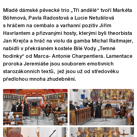
Mladé dámské pěvecké trio „Tři andělé“ tvoří Markéta
Böhmová, Pavla Radostová a Lucie Netušilová
s hráčem na cembalo a varhanní pozitiv Jiřím
Havrlantem a přizvanými hosty, kterými byli theorbista
Jan Krejča a hráč na violu da gamba Michal Raitmajer,
nabídli v překrásném kostele Bílé Vody „Temné
hodinky“ od Marca- Antonie Charpentiera. Lamentace
proroka Jeremiáše jsou souborem emotivních
starozákonních textů, jež jsou už od středověku
předlohou mnoha zhudebnění.