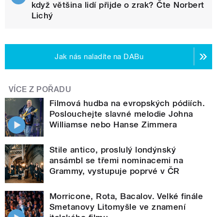
když většina lidí přijde o zrak? Čte Norbert
Lichý
Jak nás naladíte na DABu
VÍCE Z POŘADU
Filmová hudba na evropských pódiích.
Poslouchejte slavné melodie Johna
Williamse nebo Hanse Zimmera
Stile antico, proslulý londýnský
ansámbl se třemi nominacemi na
Grammy, vystupuje poprvé v ČR
Morricone, Rota, Bacalov. Velké finále
Smetanovy Litomyšle ve znamení