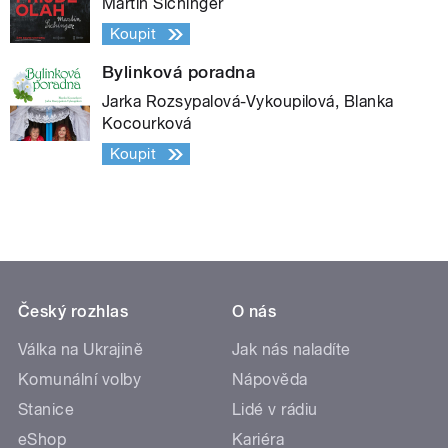
Martin Sichinger
Koupit
Bylinková poradna
Jarka Rozsypalová-Vykoupilová, Blanka
Kocourková
Koupit
Český rozhlas
O nás
Válka na Ukrajině
Jak nás naladíte
Komunální volby
Nápověda
Stanice
Lidé v rádiu
eShop
Kariéra