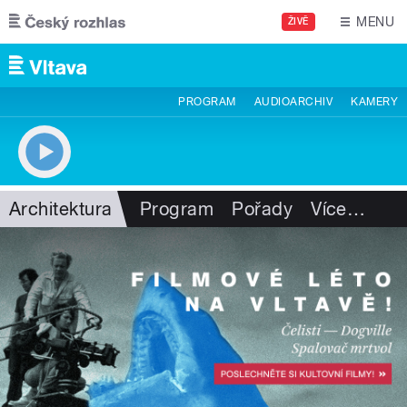
Přejít k hlavnímu obsahu
MENU
ŽIVĚ
PROGRAM
AUDIOARCHIV
KAMERY
Architektura
Program
Pořady
Více
…