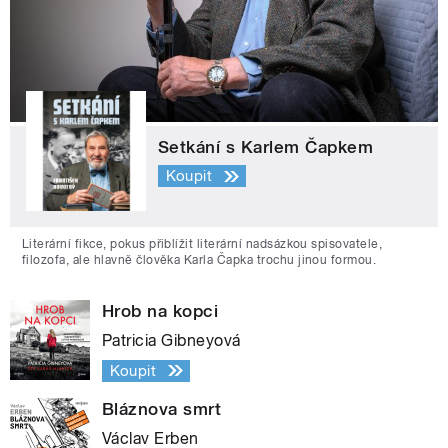
Setkání s Karlem Čapkem
Koupit
Literární fikce, pokus přiblížit literární nadsázkou spisovatele,
filozofa, ale hlavně člověka Karla Čapka trochu jinou formou.
Hrob na kopci
Patricia Gibneyová
Koupit
Bláznova smrt
Václav Erben