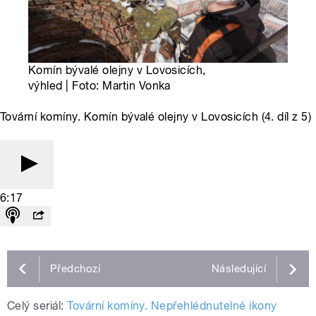
Komín bývalé olejny v Lovosicích,
výhled | Foto: Martin Vonka
Tovární komíny. Komín bývalé olejny v Lovosicích (4. díl z 5)
6:17
Předchozí
Následující
Celý seriál:
Tovární komíny. Nepřehlédnutelné ikony