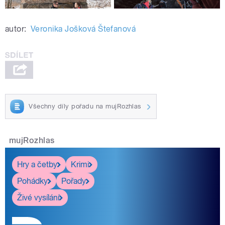
autor:
Veronika Jošková Štefanová
Všechny díly pořadu na mujRozhlas
mujRozhlas
Hry a četby
Krimi
Pohádky
Pořady
Živé vysílání