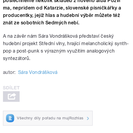
poslechneme několik skladeb z nového alba Pozvi
ma, nepridem od Katarzie, slovenské písničkářky a
producentky, jejíž hlas a hudební výběr můžete též
znát ze sobotních Sedmých nebí.
A na závěr nám Sára Vondrášková představí český
hudební projekt Střední vlny, hrající melancholický synth-
pop a post-punk s výrazným využitím analogových
syntezátorů.
autor:
Sára Vondrášková
Všechny díly pořadu na mujRozhlas