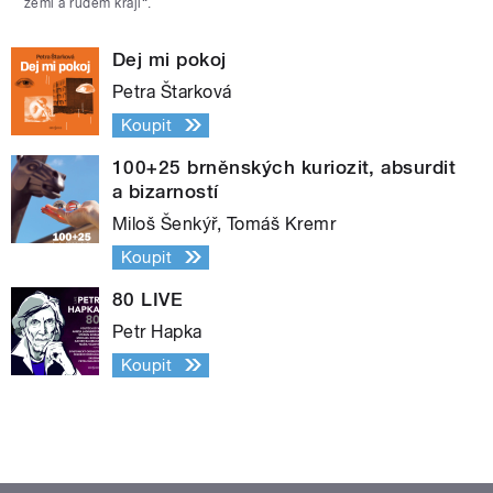
zemi a rudém kraji“.
Dej mi pokoj
Petra Štarková
Koupit
100+25 brněnských kuriozit, absurdit
a bizarností
Miloš Šenkýř, Tomáš Kremr
Koupit
80 LIVE
Petr Hapka
Koupit