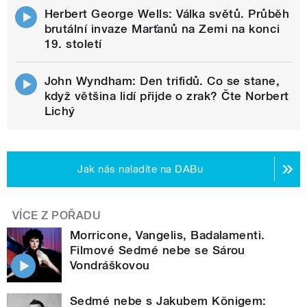
Herbert George Wells: Válka světů. Průběh
brutální invaze Marťanů na Zemi na konci
19. století
John Wyndham: Den trifidů. Co se stane,
když většina lidí přijde o zrak? Čte Norbert
Lichý
Jak nás naladíte na DABu
VÍCE Z POŘADU
Morricone, Vangelis, Badalamenti.
Filmové Sedmé nebe se Sárou
Vondráškovou
Sedmé nebe s Jakubem Königem: