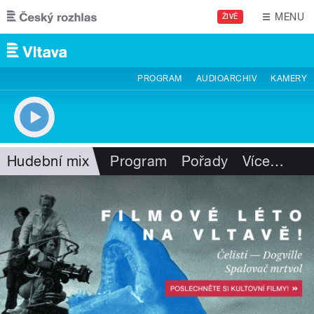
Přejít k hlavnímu obsahu
MENU
ŽIVĚ
PROGRAM
AUDIOARCHIV
KAMERY
Hudební mix
Program
Pořady
Více
…