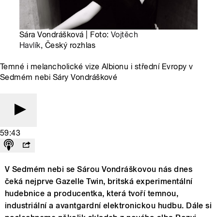
Sára Vondrášková | Foto:
Vojtěch
Havlík
, Český rozhlas
Temné i melancholické vize Albionu i střední Evropy v
Sedmém nebi Sáry Vondráškové
59:43
V Sedmém nebi se Sárou Vondráškovou nás dnes
čeká nejprve Gazelle Twin, britská experimentální
hudebnice a producentka, která tvoří temnou,
industriální a avantgardní elektronickou hudbu. Dále si