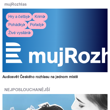
mujRozhlas
Hry a četby
Krimi
Pohádky
Pořady
Živé vysílání
Audiosvět Českého rozhlasu na jednom místě
NEJPOSLOUCHANĚJŠÍ