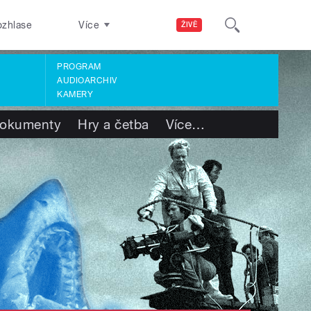
ozhlase
Více
ŽIVĚ
PROGRAM
AUDIOARCHIV
KAMERY
okumenty
Hry a četba
Více
…