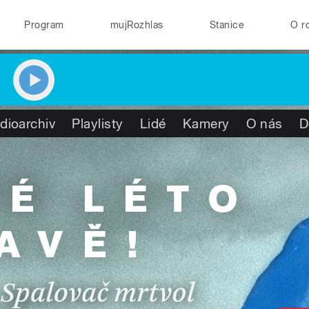
Program
mujRozhlas
Stanice
O r
dioarchiv
Playlisty
Lidé
Kamery
O nás
D