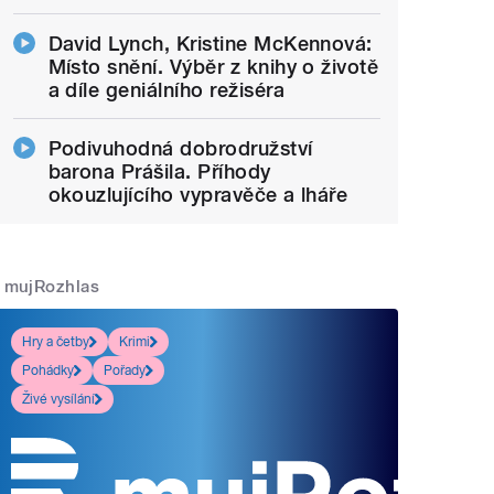
David Lynch, Kristine McKennová:
Místo snění. Výběr z knihy o životě
a díle geniálního režiséra
Podivuhodná dobrodružství
barona Prášila. Příhody
okouzlujícího vypravěče a lháře
mujRozhlas
Hry a četby
Krimi
Pohádky
Pořady
Živé vysílání