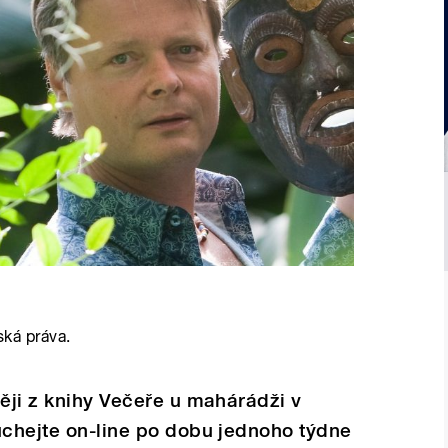
ská práva.
ději z knihy Večeře u mahárádži v
uchejte on-line po dobu jednoho týdne