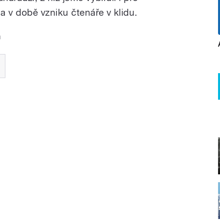
a v době vzniku čtenáře v klidu.
a