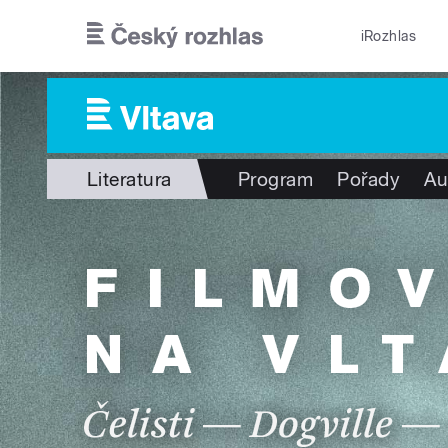
Přejít k hlavnímu obsahu
iRozhlas
Literatura
Program
Pořady
Au