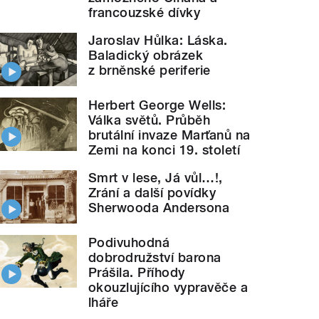
francouzské dívky
Jaroslav Hůlka: Láska.
Baladický obrázek
z brněnské periferie
Herbert George Wells:
Válka světů. Průběh
brutální invaze Marťanů na
Zemi na konci 19. století
Smrt v lese, Já vůl…!,
Zrání a další povídky
Sherwooda Andersona
Podivuhodná
dobrodružství barona
Prášila. Příhody
okouzlujícího vypravěče a
lháře