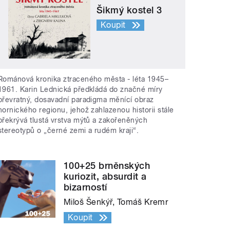
Šikmý kostel 3
Koupit
Románová kronika ztraceného města - léta 1945–
1961. Karin Lednická předkládá do značné míry
převratný, dosavadní paradigma měnící obraz
hornického regionu, jehož zahlazenou historii stále
překrývá tlustá vrstva mýtů a zakořeněných
stereotypů o „černé zemi a rudém kraji“.
100+25 brněnských
kuriozit, absurdit a
bizarností
Miloš Šenkýř, Tomáš Kremr
Koupit