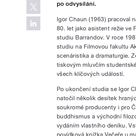
po odvysílání.
Igor Chaun (1963) pracoval 
80. let jako asistent režie ve
studiu Barrandov. V roce 1987
studiu na Filmovou fakultu 
scenáristika a dramaturgie. 
tiskovým mluvčím studentské
všech klíčových událostí.
Po ukončení studia se Igor 
natočil několik desítek hraný
soukromé producenty i pro Čes
buddhismus a východní filozo
vydáním vlastního deníku. Vs
povídková knížka Večeře u mah