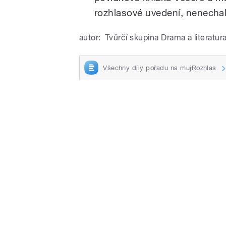
rozhlasové uvedení, nenechal
autor:
Tvůrčí skupina Drama a literatur
Všechny díly pořadu na mujRozhlas