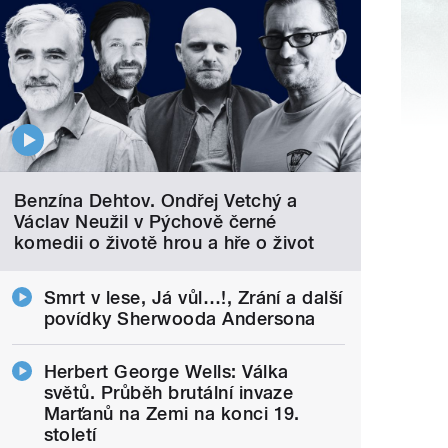
Benzína Dehtov. Ondřej Vetchý a
Václav Neužil v Pýchově černé
komedii o životě hrou a hře o život
Smrt v lese, Já vůl…!, Zrání a další
povídky Sherwooda Andersona
Herbert George Wells: Válka
světů. Průběh brutální invaze
Marťanů na Zemi na konci 19.
století