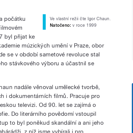
na počátku
Ve vlastní režii čte Igor Chaun.
Natočeno:
v roce 1999
 Filmovém
 byl přijat ke
Akademie múzických umění v Praze, obor
Zde se v období sametové revoluce stal
ho stávkového výboru a účastnil se
Chaun nadále věnoval umělecké tvorbě,
ch i dokumentárních filmů. Pracuje pro
kou televizi. Od 90. let se zajímá o
fie. Do literárního povědomí vstoupil
tup to byl poněkud skandální a ani jeho
árádži, z níž jsme vybírali i pro