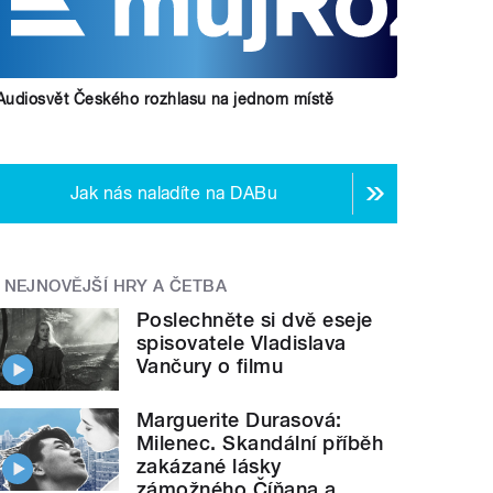
Audiosvět Českého rozhlasu na jednom místě
Jak nás naladíte na DABu
NEJNOVĚJŠÍ HRY A ČETBA
Poslechněte si dvě eseje
spisovatele Vladislava
Vančury o filmu
Marguerite Durasová:
Milenec. Skandální příběh
zakázané lásky
zámožného Číňana a