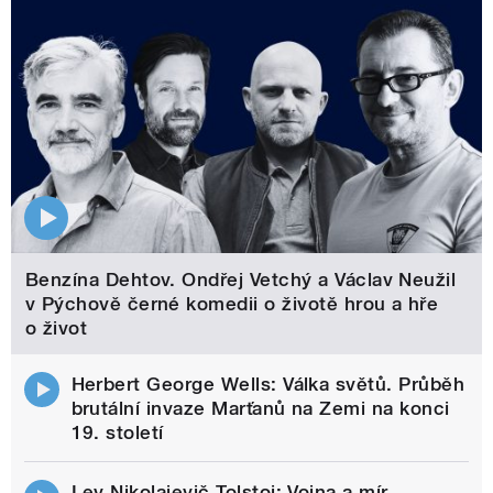
Benzína Dehtov. Ondřej Vetchý a Václav Neužil
v Pýchově černé komedii o životě hrou a hře
o život
Herbert George Wells: Válka světů. Průběh
brutální invaze Marťanů na Zemi na konci
19. století
Lev Nikolajevič Tolstoj: Vojna a mír.