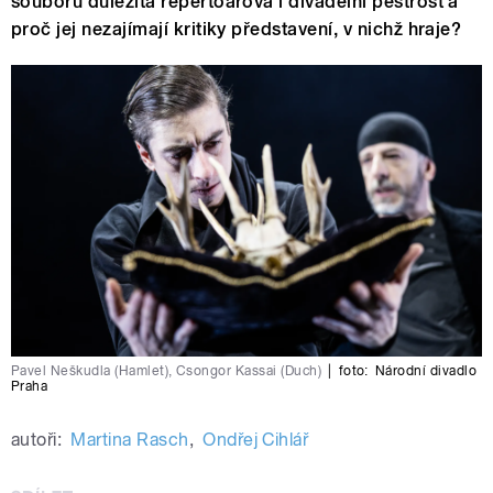
souborů důležitá repertoárová i divadelní pestrost a
proč jej nezajímají kritiky představení, v nichž hraje?
Pavel Neškudla (Hamlet), Csongor Kassai (Duch)
|
foto:
Národní divadlo
Praha
autoři:
Martina Rasch
,
Ondřej Cihlář