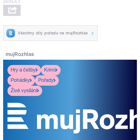
Všechny díly pořadu na mujRozhlas
mujRozhlas
Hry a četby
Krimi
Pohádky
Pořady
Živé vysílání