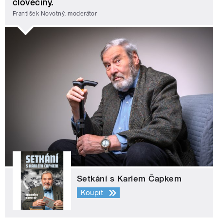
člověčiny.
František Novotný, moderátor
Setkání s Karlem Čapkem
Koupit