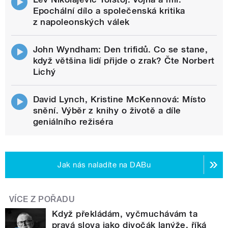
Epochální dílo a společenská kritika
z napoleonských válek
John Wyndham: Den trifidů. Co se stane,
když většina lidí přijde o zrak? Čte Norbert
Lichý
David Lynch, Kristine McKennová: Místo
snění. Výběr z knihy o životě a díle
geniálního režiséra
Jak nás naladíte na DABu
VÍCE Z POŘADU
Když překládám, vyčmuchávám ta
pravá slova jako divočák lanýže, říká