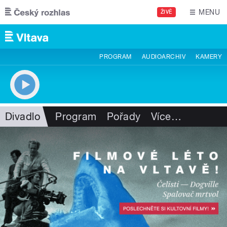
Přejít k hlavnímu obsahu
MENU
ŽIVĚ
PROGRAM
AUDIOARCHIV
KAMERY
Divadlo
Program
Pořady
Více
…