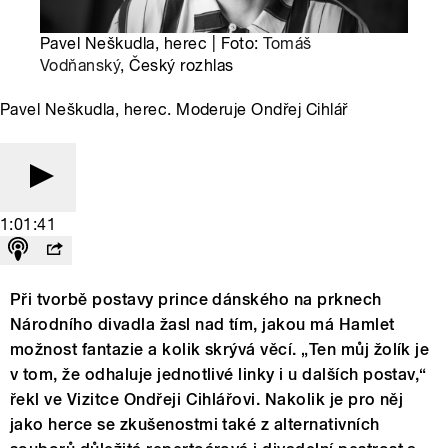
Pavel Neškudla, herec | Foto:
Tomáš
Vodňanský
, Český rozhlas
Pavel Neškudla, herec. Moderuje Ondřej Cihlář
1:01:41
Při tvorbě postavy prince dánského na prknech
Národního divadla žasl nad tím, jakou má Hamlet
možnost fantazie a kolik skrývá věcí. „Ten můj žolík je
v tom, že odhaluje jednotlivé linky i u dalších postav,“
řekl ve Vizitce Ondřeji Cihlářovi. Nakolik je pro něj
jako herce se zkušenostmi také z alternativních