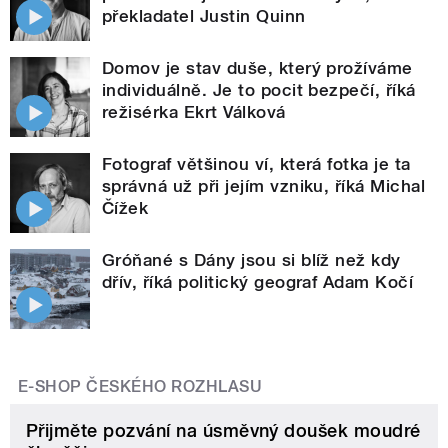
překladatel Justin Quinn
Domov je stav duše, který prožíváme
individuálně. Je to pocit bezpečí, říká
režisérka Ekrt Válková
Fotograf většinou ví, která fotka je ta
správná už při jejím vzniku, říká Michal
Čížek
Gróňané s Dány jsou si blíž než kdy
dřív, říká politický geograf Adam Kočí
E-SHOP ČESKÉHO ROZHLASU
Přijměte pozvání na úsměvný doušek moudré