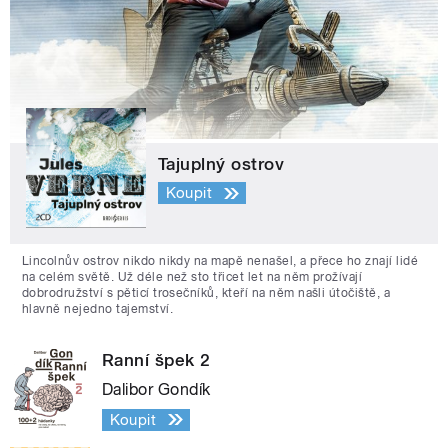
Tajuplný ostrov
Koupit
Lincolnův ostrov nikdo nikdy na mapě nenašel, a přece ho znají lidé
na celém světě. Už déle než sto třicet let na něm prožívají
dobrodružství s pěticí trosečníků, kteří na něm našli útočiště, a
hlavně nejedno tajemství.
Ranní špek 2
Dalibor Gondík
Koupit