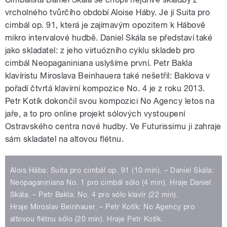
vrcholného tvůrčího období Aloise Háby. Je jí Suita pro
cimbál op. 91, která je zajímavým opozitem k Hábově
mikro intervalové hudbě. Daniel Skála se představí také
jako skladatel: z jeho virtuózního cyklu skladeb pro
cimbál Neopaganiniana uslyšíme první. Petr Bakla
klavíristu Miroslava Beinhauera také nešetřil: Baklova v
pořadí čtvrtá klavírní kompozice No. 4 je z roku 2013.
Petr Kotík dokončil svou kompozici No Agency letos na
jaře, a to pro online projekt sólových vystoupení
Ostravského centra nové hudby. Ve Futurissimu ji zahraje
sám skladatel na altovou flétnu.
Alois Hába: Suita pro cimbál op. 91 (10 min). – Daniel Skála:
Neopaganiniana No. 1 pro cimbál sólo (4 min). Hraje Daniel
Skála. – Petr Bakla: No. 4 pro sólo klavír (22 min).
Hraje Miroslav Beinhauer. – Petr Kotík: No Agency pro
altovou flétnu sólo (20 min). Hraje Petr Kotík.