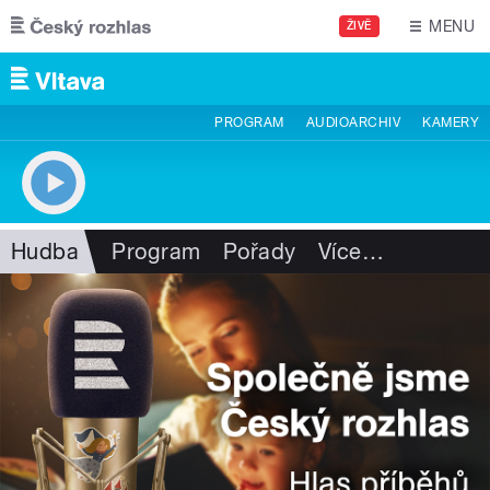
Přejít k hlavnímu obsahu
MENU
ŽIVĚ
PROGRAM
AUDIOARCHIV
KAMERY
Hudba
Program
Pořady
Více
…