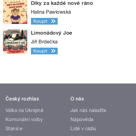
Díky za každé nové ráno
Halina Pawlowská
Koupit
Limonádový Joe
Jiří Brdečka
Koupit
Český rozhlas
O nás
Válka na Ukrajině
Jak nás naladíte
Komunální volby
Nápověda
Stanice
Lidé v rádiu