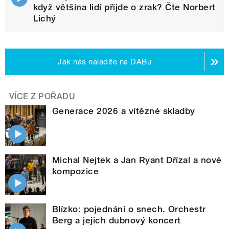
když většina lidí přijde o zrak? Čte Norbert
Lichý
Jak nás naladíte na DABu
VÍCE Z POŘADU
Generace 2026 a vítězné skladby
Michal Nejtek a Jan Ryant Dřízal a nové
kompozice
Blízko: pojednání o snech. Orchestr
Berg a jejich dubnový koncert