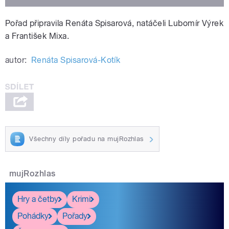
Pořad připravila Renáta Spisarová, natáčeli Lubomír Výrek
a František Mixa.
autor:
Renáta Spisarová-Kotík
Všechny díly pořadu na mujRozhlas
mujRozhlas
Hry a četby
Krimi
Pohádky
Pořady