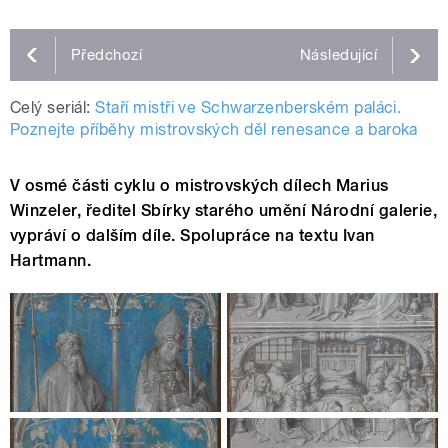
Předchozí
Následující
Celý seriál:
Staří mistři ve Schwarzenberském paláci.
Poznejte příběhy mistrovských děl renesance a baroka
V osmé části cyklu o mistrovských dílech Marius
Winzeler, ředitel Sbírky starého umění Národní galerie,
vypráví o dalším díle. Spolupráce na textu Ivan
Hartmann.