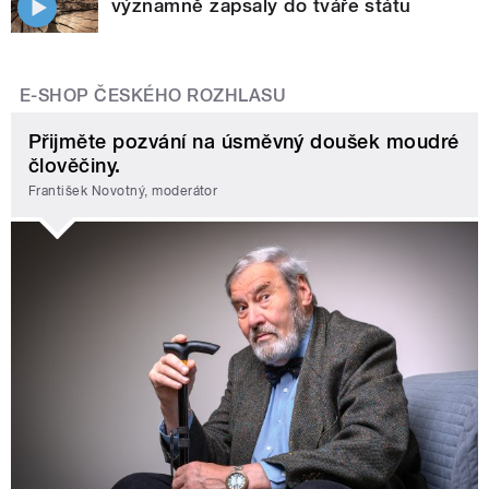
významně zapsaly do tváře státu
E-SHOP ČESKÉHO ROZHLASU
Přijměte pozvání na úsměvný doušek moudré
člověčiny.
František Novotný, moderátor