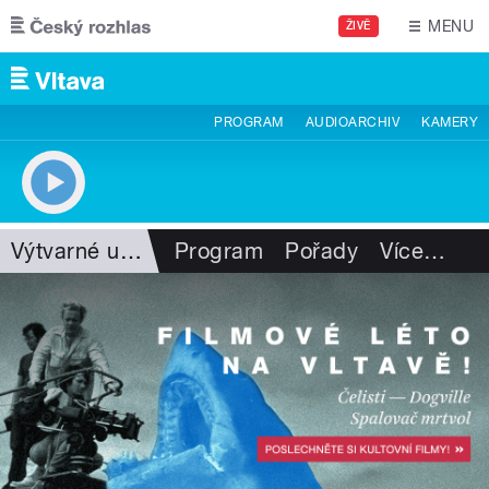
Přejít k hlavnímu obsahu
MENU
ŽIVĚ
PROGRAM
AUDIOARCHIV
KAMERY
Výtvarné umění
Program
Pořady
Více
…