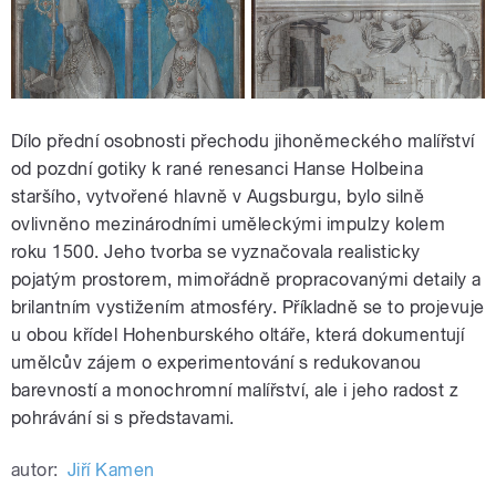
Dílo přední osobnosti přechodu jihoněmeckého malířství
od pozdní gotiky k rané renesanci Hanse Holbeina
staršího, vytvořené hlavně v Augsburgu, bylo silně
ovlivněno mezinárodními uměleckými impulzy kolem
roku 1500. Jeho tvorba se vyznačovala realisticky
pojatým prostorem, mimořádně propracovanými detaily a
brilantním vystižením atmosféry. Příkladně se to projevuje
u obou křídel Hohenburského oltáře, která dokumentují
umělcův zájem o experimentování s redukovanou
barevností a monochromní malířství, ale i jeho radost z
pohrávání si s představami.
autor:
Jiří Kamen