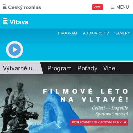
Přejít k hlavnímu obsahu
MENU
ŽIVĚ
PROGRAM
AUDIOARCHIV
KAMERY
Výtvarné umění
Program
Pořady
Více
…