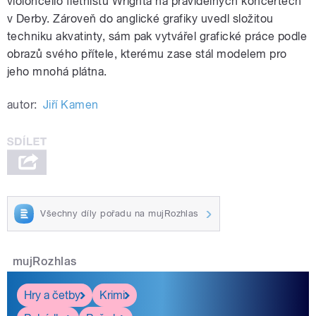
violoncello flétnistu Wrighta na pravidelných koncertech
v Derby. Zároveň do anglické grafiky uvedl složitou
techniku akvatinty, sám pak vytvářel grafické práce podle
obrazů svého přítele, kterému zase stál modelem pro
jeho mnohá plátna.
autor:
Jiří Kamen
Všechny díly pořadu na mujRozhlas
mujRozhlas
Hry a četby
Krimi