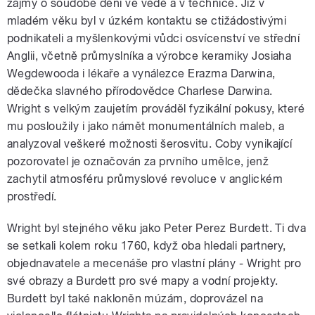
zájmy o soudobé dění ve vědě a v technice. Již v
mladém věku byl v úzkém kontaktu se ctižádostivými
podnikateli a myšlenkovými vůdci osvícenství ve střední
Anglii, včetně průmyslníka a výrobce keramiky Josiaha
Wegdewooda i lékaře a vynálezce Erazma Darwina,
dědečka slavného přírodovědce Charlese Darwina.
Wright s velkým zaujetím prováděl fyzikální pokusy, které
mu posloužily i jako námět monumentálních maleb, a
analyzoval veškeré možnosti šerosvitu. Coby vynikající
pozorovatel je označován za prvního umělce, jenž
zachytil atmosféru průmyslové revoluce v anglickém
prostředí.
Wright byl stejného věku jako Peter Perez Burdett. Ti dva
se setkali kolem roku 1760, když oba hledali partnery,
objednavatele a mecenáše pro vlastní plány - Wright pro
své obrazy a Burdett pro své mapy a vodní projekty.
Burdett byl také nakloněn múzám, doprovázel na