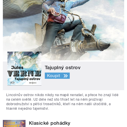
Tajuplný ostrov
Koupit
Lincolnův ostrov nikdo nikdy na mapě nenašel, a přece ho znají lidé
na celém světě. Už déle než sto třicet let na něm prožívají
dobrodružství s pěticí trosečníků, kteří na něm našli útočiště, a
hlavně nejedno tajemství.
Klasické pohádky