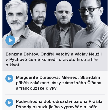
Benzína Dehtov. Ondřej Vetchý a Václav Neužil
v Pýchově černé komedii o životě hrou a hře
o život
Marguerite Durasová: Milenec. Skandální
příběh zakázané lásky zámožného Číňana
a francouzské dívky
Podivuhodná dobrodružství barona Prášila.
Příhody okouzlujícího vypravěče a lháře