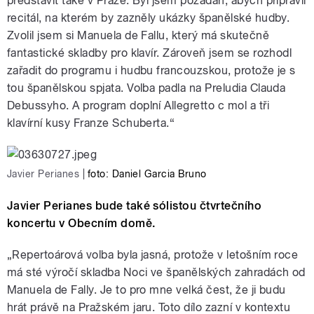
představit také v Praze. Byl jsem požádán, abych připravil
recitál, na kterém by zazněly ukázky španělské hudby.
Zvolil jsem si Manuela de Fallu, který má skutečně
fantastické skladby pro klavír. Zároveň jsem se rozhodl
zařadit do programu i hudbu francouzskou, protože je s
tou španělskou spjata. Volba padla na Preludia Clauda
Debussyho. A program doplní Allegretto c mol a tři
klavírní kusy Franze Schuberta.“
Javier Perianes
|
foto: Daniel Garcia Bruno
Javier Perianes bude také sólistou čtvrtečního
koncertu v Obecním domě.
„Repertoárová volba byla jasná, protože v letošním roce
má sté výročí skladba Noci ve španělských zahradách od
Manuela de Fally. Je to pro mne velká čest, že ji budu
hrát právě na Pražském jaru. Toto dílo zazní v kontextu