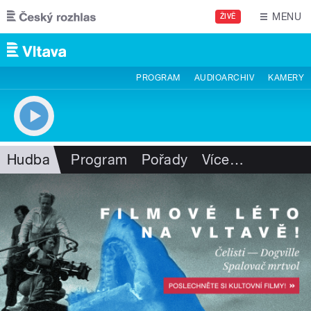
Přejít k hlavnímu obsahu
MENU
ŽIVĚ
PROGRAM
AUDIOARCHIV
KAMERY
Hudba
Program
Pořady
Více
…