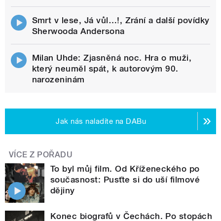
Smrt v lese, Já vůl…!, Zrání a další povídky
Sherwooda Andersona
Milan Uhde: Zjasněná noc. Hra o muži,
který neuměl spát, k autorovým 90.
narozeninám
Jak nás naladíte na DABu
VÍCE Z POŘADU
To byl můj film. Od Kříženeckého po
současnost: Pusťte si do uší filmové
dějiny
Konec biografů v Čechách. Po stopách