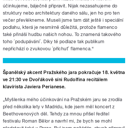
účinkujeme, báječně připravit. Nijak nezasahujeme do
struktury nebo architektury daného sálu, jen ho pro ten
večer převlékneme. Museli jsme tam dát ještě i speciální
podlahu, která je nesmírně důležitá, protože flamenco
také přináší hudbu našich nohou. To znamená takového
toho ´podupávání´. Díky té podlaze tak publikum
nepřichází o zvukovou ´příchuť´ flamenca.“
Španělský akcent Pražského jara pokračuje 18. května
ve 21:30 ve Dvořákově síni Rudolfina recitálem
klavírista Javiera Perianese.
„Myšlenka mého účinkování na Pražském jaru se zrodila
před několika lety v Madridu, kde jsem měl koncert z
Beethovenových děl. Tehdy za mnou přišel ředitel
festivalu Roman Bělor a navrhl mi, že bych se mohl