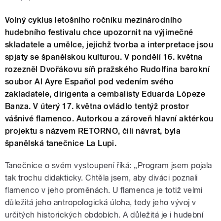
Volný cyklus letošního ročníku mezinárodního
hudebního festivalu chce upozornit na výjimečné
skladatele a umělce, jejichž tvorba a interpretace jsou
spjaty se španělskou kulturou. V pondělí 16. května
rozezněl Dvořákovu síň pražského Rudolfina barokní
soubor Al Ayre Español pod vedením svého
zakladatele, dirigenta a cembalisty Eduarda Lópeze
Banza. V úterý 17. května ovládlo tentýž prostor
vášnivé flamenco. Autorkou a zároveň hlavní aktérkou
projektu s názvem RETORNO, čili návrat, byla
španělská tanečnice La Lupi.
Tanečnice o svém vystoupení říká: „Program jsem pojala
tak trochu didakticky. Chtěla jsem, aby diváci poznali
flamenco v jeho proměnách. U flamenca je totiž velmi
důležitá jeho antropologická úloha, tedy jeho vývoj v
určitých historických obdobích. A důležitá je i hudební