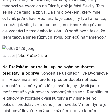
tancoval ve dvorcích na Trianě, což je část Sevilly. Tam
se nejvíce tančí a zpívá. Dalším člověkem, který mne
ovlivnil, je Anchael Rochas. To je zase jiný typ flamenca,
protože jak víte, flamenco není jen cikánského původu,
ale vychází i z tradičního folklóru. O sobě bych řekla, že
jsem taková směs různých stylů, pohledů na flamenco.“
La Lupi
|
foto: Pražské jaro
Na Pražském jaru se la Lupi se svým souborem
představila poprvé
Koncert se uskutečnil ve Dvořákově
síni Rudolfina a měl pro ten prostor docela netradiční
atmosféru. Umělkyně sděluje své dojmy: „Měli jsme
možnost už vystupovat v podobných sálech. Rudolfinum
je takový svatostánek vaší kultury a my jsme se ho
pokusili představit v trochu jiném světle. V mém týmu je i
mistr osvětlovač, který umí každé místo, ve kterém