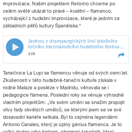
improvizace. Naším projektem Retorno chceme po
celém světě ukázat to pravé – kvalitní – flamenco,
vycházející z hudební improvizace, které je jedním ze
základních pilířů kultury Španělska.“
Jednou z dramaturgických linií letošního
Jednou z dramaturgických linií
ročníku mezinárodního hudebního festivalu
Pražské jaro je španělská hudba. Více v
4:09
letošního ročníku mezinárodního
příspěvku Daniela Jägera.
Play /
Jednou z dramaturgických linií letošního
hudebního festivalu Pražské jaro je
Tanečnice La Lupi se flamencu věnuje od svých osmi let.
ročníku mezinárodního hudebního
festivalu Pražské jaro je španělská
Zkušenosti v této hudebně-taneční kultuře získala v
španělská hudba. Více v příspěvku
hudba. Více v příspěvku Daniela Jägera.
rodné Malaze a posléze v Madridu, věnovala se i
pedagogice flamena. Poslední roky se věnuje výhradně
Daniela Jägera.
vlastním projektům: „Ve svém umění se snažím propojit
vlivy řady skvělých umělců, se kterými jsem se ve své
dosavadní kariéře setkala. Byl to zejména legendární
Antonio Canales, který je úplný génius flamenca. Je to
pause
velký znalec jeho historie, ohromný tanečník, který