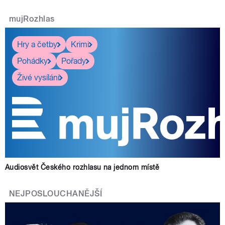
mujRozhlas
Hry a četby
Krimi
Pohádky
Pořady
Živé vysílání
Audiosvět Českého rozhlasu na jednom místě
NEJPOSLOUCHANĚJŠÍ