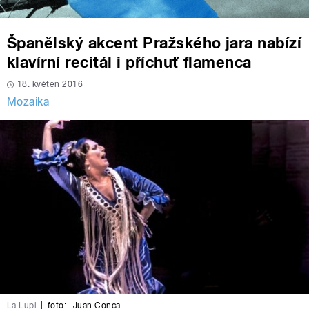
Španělský akcent Pražského jara nabízí
klavírní recitál i příchuť flamenca
18. květen 2016
Mozaika
La Lupi
|
foto:
Juan Conca