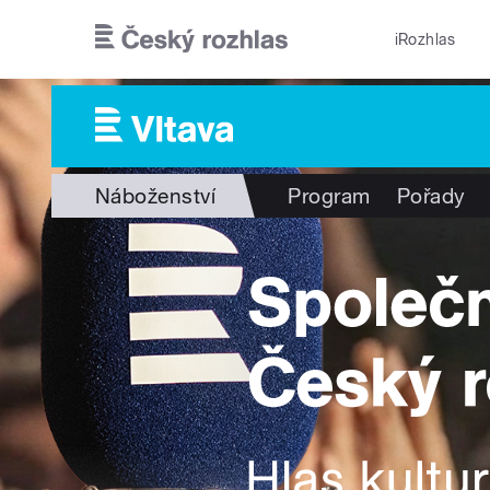
Přejít k hlavnímu obsahu
iRozhlas
Náboženství
Program
Pořady