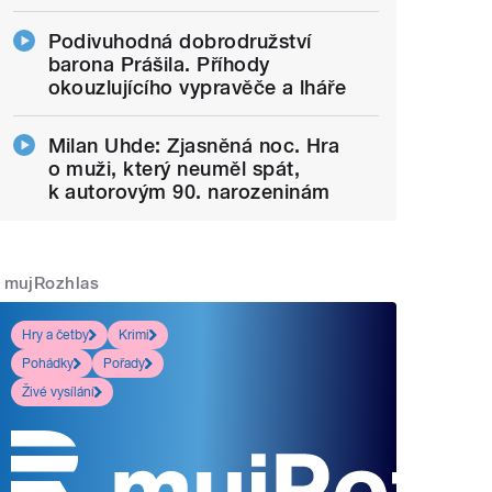
Podivuhodná dobrodružství
barona Prášila. Příhody
okouzlujícího vypravěče a lháře
Milan Uhde: Zjasněná noc. Hra
o muži, který neuměl spát,
k autorovým 90. narozeninám
mujRozhlas
Hry a četby
Krimi
Pohádky
Pořady
Živé vysílání