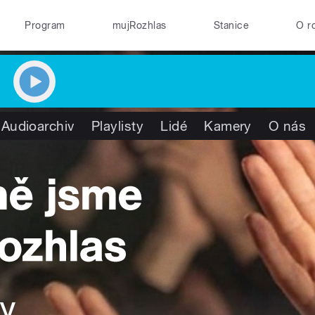
Program
mujRozhlas
Stanice
O r
Audioarchiv
Playlisty
Lidé
Kamery
O nás