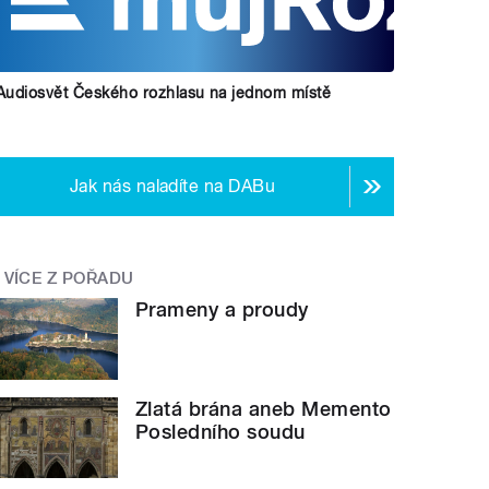
Audiosvět Českého rozhlasu na jednom místě
Jak nás naladíte na DABu
VÍCE Z POŘADU
Prameny a proudy
Zlatá brána aneb Memento
Posledního soudu