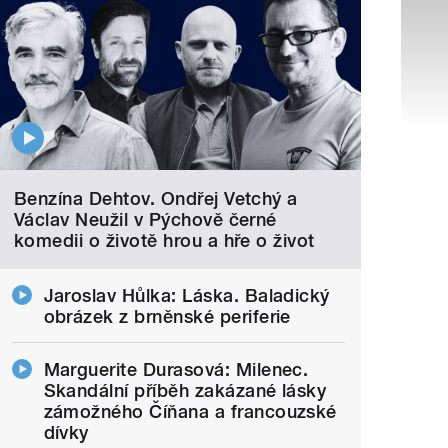
Benzína Dehtov. Ondřej Vetchý a
Václav Neužil v Pýchově černé
komedii o životě hrou a hře o život
Jaroslav Hůlka: Láska. Baladický
obrázek z brněnské periferie
Marguerite Durasová: Milenec.
Skandální příběh zakázané lásky
zámožného Číňana a francouzské
dívky