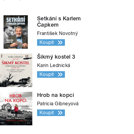
Setkání s Karlem
Čapkem
František Novotný
Koupit
Šikmý kostel 3
Karin Lednická
Koupit
Hrob na kopci
Patricia Gibneyová
Koupit