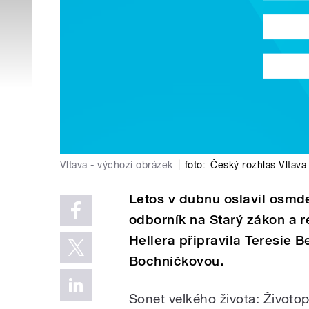
Vltava - výchozí obrázek
|
foto:
Český rozhlas Vltava
Letos v dubnu oslavil osmdes
odborník na Starý zákon a re
Hellera připravila Teresie
Bochníčkovou.
Sonet velkého života: Životo