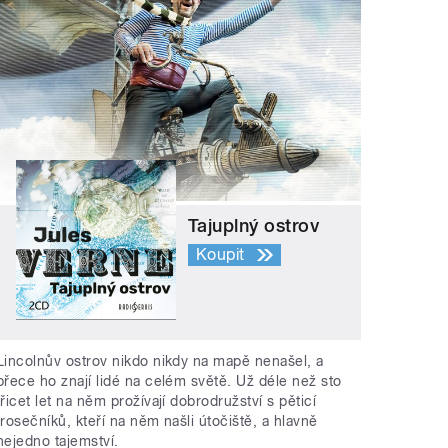
Tajuplný ostrov
Koupit
Lincolnův ostrov nikdo nikdy na mapě nenašel, a
přece ho znají lidé na celém světě. Už déle než sto
třicet let na něm prožívají dobrodružství s pěticí
trosečníků, kteří na něm našli útočiště, a hlavně
nejedno tajemství.