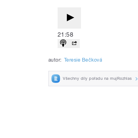
21:58
autor:
Teresie Bečková
Všechny díly pořadu na mujRozhlas