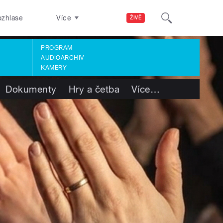
ozhlase
Více
ŽIVĚ
PROGRAM
AUDIOARCHIV
KAMERY
Dokumenty
Hry a četba
Více
…