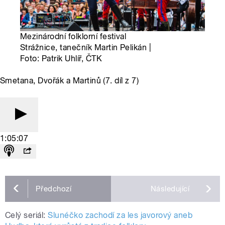
Mezinárodní folklorní festival
Strážnice, tanečník Martin Pelikán |
Foto: Patrik Uhlíř, ČTK
Smetana, Dvořák a Martinů (7. díl z 7)
1:05:07
Předchozí
Následující
Celý seriál:
Slunéčko zachodí za les javorový aneb