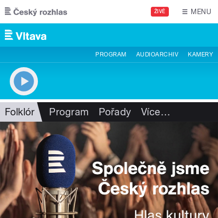
Přejít k hlavnímu obsahu
MENU
ŽIVĚ
PROGRAM
AUDIOARCHIV
KAMERY
Folklór
Program
Pořady
Více
…