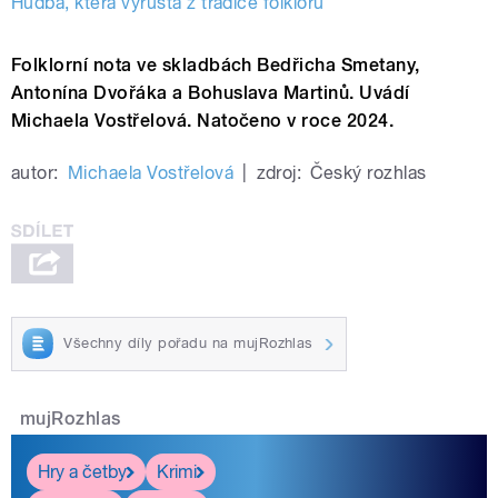
Hudba, která vyrůstá z tradice folkloru
Folklorní nota ve skladbách Bedřicha Smetany,
Antonína Dvořáka a Bohuslava Martinů. Uvádí
Michaela Vostřelová. Natočeno v roce 2024.
autor:
Michaela Vostřelová
|
zdroj:
Český rozhlas
Všechny díly pořadu na mujRozhlas
mujRozhlas
Hry a četby
Krimi