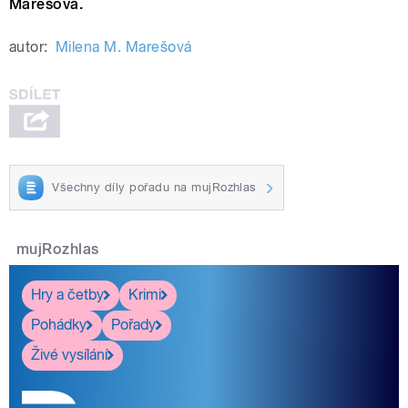
Marešová.
autor:
Milena M. Marešová
Všechny díly pořadu na mujRozhlas
mujRozhlas
Hry a četby
Krimi
Pohádky
Pořady
Živé vysílání