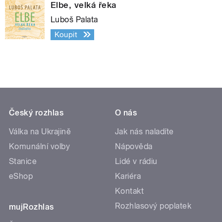
Elbe, velká řeka
Luboš Palata
Koupit
Český rozhlas
O nás
Válka na Ukrajině
Jak nás naladíte
Komunální volby
Nápověda
Stanice
Lidé v rádiu
eShop
Kariéra
Kontakt
Rozhlasový poplatek
mujRozhlas