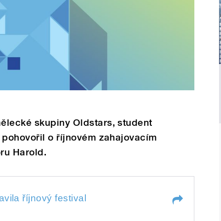
ělecké skupiny Oldstars, student
 pohovořil o říjnovém zahajovacím
oru Harold.
říjnový festival
vila říjnový festival