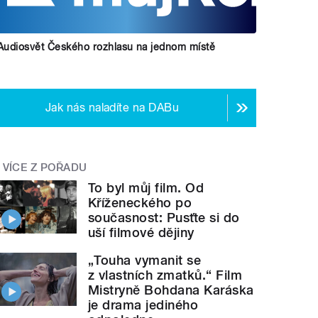
Audiosvět Českého rozhlasu na jednom místě
Jak nás naladíte na DABu
VÍCE Z POŘADU
To byl můj film. Od
Kříženeckého po
současnost: Pusťte si do
uší filmové dějiny
„Touha vymanit se
z vlastních zmatků.“ Film
Mistryně Bohdana Karáska
je drama jediného