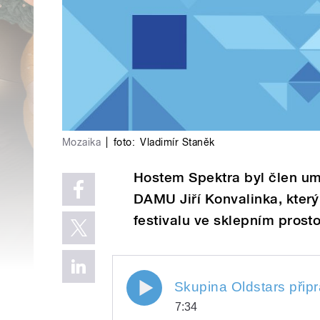
Mozaika
|
foto:
Vladimír Staněk
Hostem Spektra byl člen um
DAMU Jiří Konvalinka, který
festivalu ve sklepním prost
Skupina Oldstars připravila 
Skupina Oldstars připra
7:34