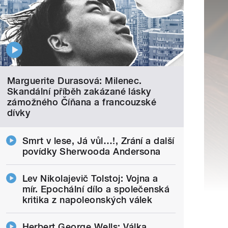
Marguerite Durasová: Milenec.
Skandální příběh zakázané lásky
zámožného Číňana a francouzské
dívky
Smrt v lese, Já vůl…!, Zrání a další
povídky Sherwooda Andersona
Lev Nikolajevič Tolstoj: Vojna a
mír. Epochální dílo a společenská
kritika z napoleonských válek
Herbert George Wells: Válka