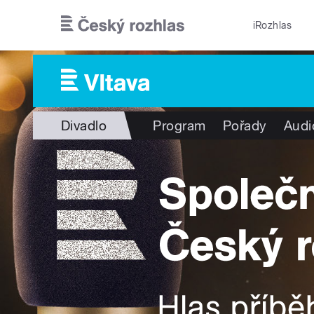
Přejít k hlavnímu obsahu
iRozhlas
Divadlo
Program
Pořady
Audi