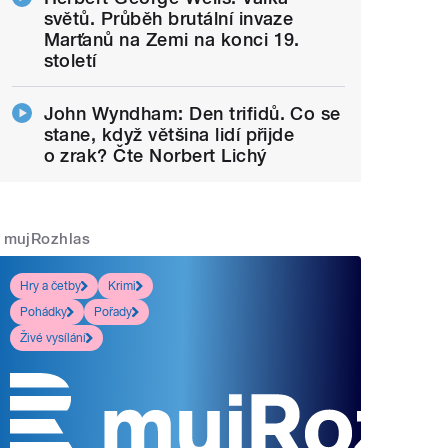
světů. Průběh brutální invaze
Marťanů na Zemi na konci 19.
století
John Wyndham: Den trifidů. Co se
stane, když většina lidí přijde
o zrak? Čte Norbert Lichý
mujRozhlas
Hry a četby
Krimi
Pohádky
Pořady
Živé vysílání