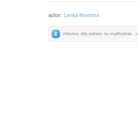
Play
Skupina Oldstars připravila 
autor:
Lenka Novotná
Všechny díly pořadu na mujRozhlas
/
pause