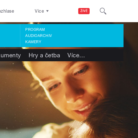
ozhlase
Více
ŽIVĚ
PROGRAM
AUDIOARCHIV
KAMERY
kumenty
Hry a četba
Více
…