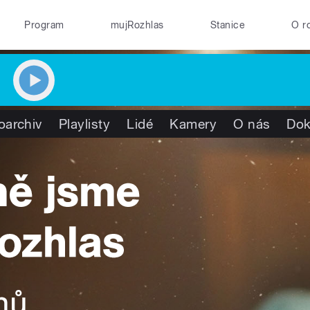
Program
mujRozhlas
Stanice
O r
oarchiv
Playlisty
Lidé
Kamery
O nás
Do