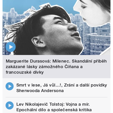
Marguerite Durasová: Milenec. Skandální příběh
zakázané lásky zámožného Číňana a
francouzské dívky
Smrt v lese, Já vůl…!, Zrání a další povídky
Sherwooda Andersona
Lev Nikolajevič Tolstoj: Vojna a mír.
Epochální dílo a společenská kritika