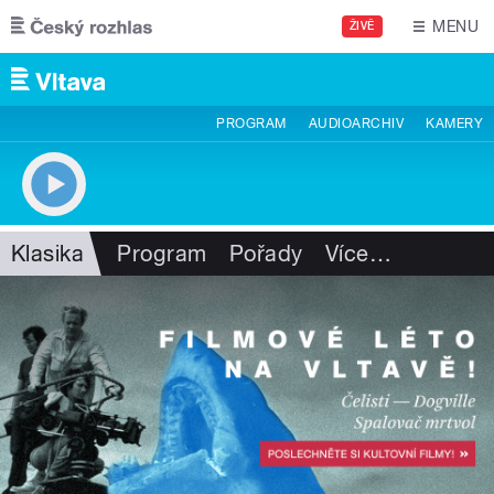
Přejít k hlavnímu obsahu
MENU
ŽIVĚ
PROGRAM
AUDIOARCHIV
KAMERY
Klasika
Program
Pořady
Více
…