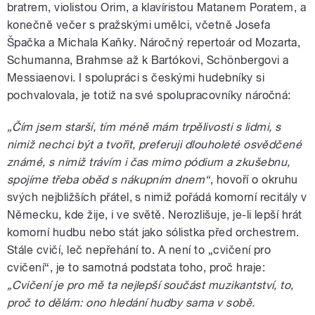
bratrem, violistou Orim, a klavíristou Matanem Poratem, a
konečně večer s pražskými umělci, včetně Josefa
Špačka a Michala Kaňky. Náročný repertoár od Mozarta,
Schumanna, Brahmse až k Bartókovi, Schönbergovi a
Messiaenovi. I spolupráci s českými hudebníky si
pochvalovala, je totiž na své spolupracovníky náročná:
„Čím jsem starší, tím méně mám trpělivosti s lidmi, s
nimiž nechci být a tvořit, preferuji dlouholeté osvědčené
známé, s nimiž trávím i čas mimo pódium a zkušebnu,
spojíme třeba oběd s nákupním dnem“
, hovoří o okruhu
svých nejbližších přátel, s nimiž pořádá komorní recitály v
Německu, kde žije, i ve světě. Nerozlišuje, je-li lepší hrát
komorní hudbu nebo stát jako sólistka před orchestrem.
Stále cvičí, leč nepřehání to. A není to „cvičení pro
cvičení“, je to samotná podstata toho, proč hraje:
„Cvičení je pro mě ta nejlepší součást muzikantství, to,
proč to dělám: ono hledání hudby sama v sobě.