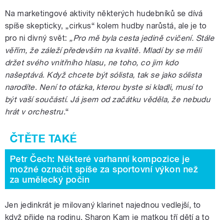
Na marketingové aktivity některých hudebníků se dívá
spíše skepticky, „cirkus“ kolem hudby narůstá, ale je to
pro ni divný svět:
„Pro mě byla cesta jedině cvičení. Stále
věřím, že záleží především na kvalitě. Mladí by se měli
držet svého vnitřního hlasu, ne toho, co jim kdo
našeptává. Když chcete být sólista, tak se jako sólista
narodíte. Není to otázka, kterou byste si kladli, musí to
být vaší součástí
.
Já jsem od začátku věděla, že nebudu
hrát v orchestru.
“
Petr Čech: Některé varhanní kompozice je
možné označit spíše za sportovní výkon než
za umělecký počin
Jen jedinkrát je milovaný klarinet najednou vedlejší, to
když přijde na rodinu. Sharon Kam je matkou tří dětí a to