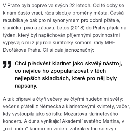
V Praze byla poprvé ve svých 22 letech. Od té doby se
k nám často vrací, ráda sleduje proměny města, Česká
republika je pak pro ni synonymem pro dobré přátele,
sluníčko, pivo a zábavu. Letos (2018) do Prahy přijela na
týden, který byl napěchován příjemnými povinnostmi
vyplývajícími z její role kurátorky komorní řady MHF
Dvořákova Praha. Cíl si dala jednoznačný:
Chci předvést klarinet jako skvělý nástroj,
co nejvíce ho zpopularizovat v těch
nejlepších skladbách, které pro něj byly
napsány.
A tak připravila čtyři večery se čtyřmi hudebními světy:
večer s přáteli z Německa a klarinetovými kvintety, večer,
kdy vystoupila jako sólistka Mozartova klarinetového
koncertu A dur s vynikající Akademií svatého Martina, v
„rodinném“ komorním večeru zahrála v triu se svým