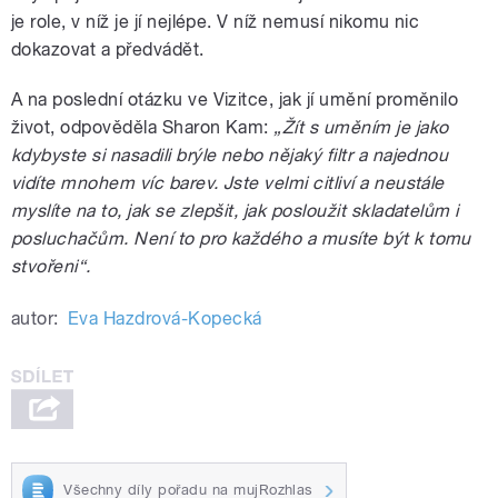
je role, v níž je jí nejlépe. V níž nemusí nikomu nic
dokazovat a předvádět.
A na poslední otázku ve Vizitce, jak jí umění proměnilo
život, odpověděla Sharon Kam:
„Žít s uměním je jako
kdybyste si nasadili brýle nebo nějaký filtr a najednou
vidíte mnohem víc barev. Jste velmi citliví a neustále
myslíte na to, jak se zlepšit, jak posloužit skladatelům i
posluchačům. Není to pro každého a musíte být k tomu
stvořeni“.
autor:
Eva Hazdrová-Kopecká
Všechny díly pořadu na mujRozhlas