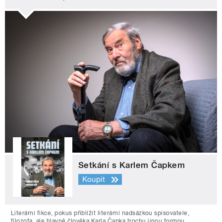
Setkání s Karlem Čapkem
Koupit
Literární fikce, pokus přiblížit literární nadsázkou spisovatele,
filozofa, ale hlavně člověka Karla Čapka trochu jinou formou.