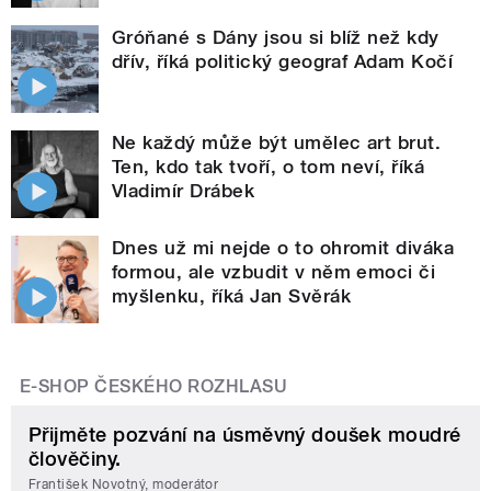
Gróňané s Dány jsou si blíž než kdy
dřív, říká politický geograf Adam Kočí
Ne každý může být umělec art brut.
Ten, kdo tak tvoří, o tom neví, říká
Vladimír Drábek
Dnes už mi nejde o to ohromit diváka
formou, ale vzbudit v něm emoci či
myšlenku, říká Jan Svěrák
E-SHOP ČESKÉHO ROZHLASU
Přijměte pozvání na úsměvný doušek moudré
člověčiny.
František Novotný, moderátor