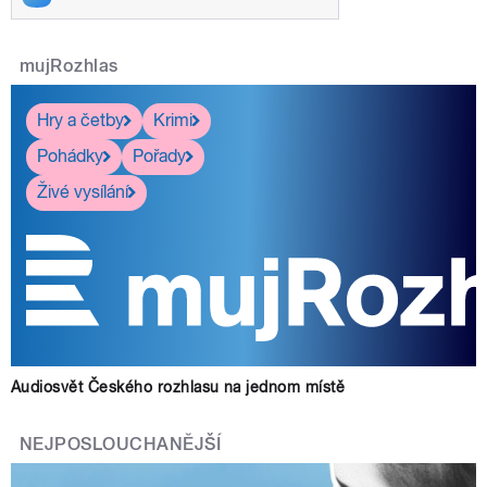
mujRozhlas
Hry a četby
Krimi
Pohádky
Pořady
Živé vysílání
Audiosvět Českého rozhlasu na jednom místě
NEJPOSLOUCHANĚJŠÍ