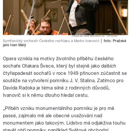
Symfonický orchestr Českého rozhlasu a Marko Ivanović
|
foto:
Pražské
jaro Ivan Malý
Opera vznikla na motivy životního příběhu
českého
sochaře Otakara Švece, který byl stejně jako dalších
čtyřiapadesát sochařů v roce 1949 přinucen zúčastnit se
soutěže na vytvoření pomníku J. V. Stalina. Zatímco pro
Davida Radoka je téma silné z rodinných důvodů,
Ivanovič si k němu dlouho hledal cestu.
„Příběh vzniku monumentálního pomníku je pro mě
passé, zajímalo mě ale obecné uvažování nad
monumentem jako takovým. Lidstvo má odjakživa touhu
stavět obří pomníky, například Světové obchodní