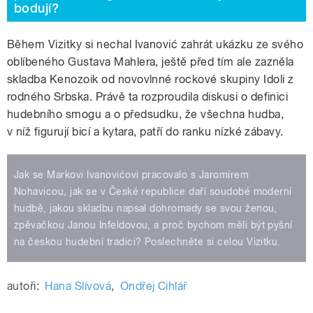
bodují?
Během Vizitky si nechal Ivanović zahrát ukázku ze svého
oblíbeného Gustava Mahlera, ještě před tím ale zazněla
skladba Kenozoik od novovlnné rockové skupiny Idoli z
rodného Srbska. Právě ta rozproudila diskusi o definici
hudebního smogu a o předsudku, že všechna hudba,
v níž figurují bicí a kytara, patří do ranku nízké zábavy.
Jak se Markovi Ivanovićovi pracovalo s Jaromírem
Nohavicou, jak se v České republice daří soudobé moderní
hudbě, jakou skladbu napsal dohromady se svou ženou,
zpěvačkou Janou Infeldovou, a proč bychom měli být pyšní
na českou hudební tradici? Poslechněte si celou Vizitku.
autoři:
Hana Slívová
,
Ondřej Cihlář