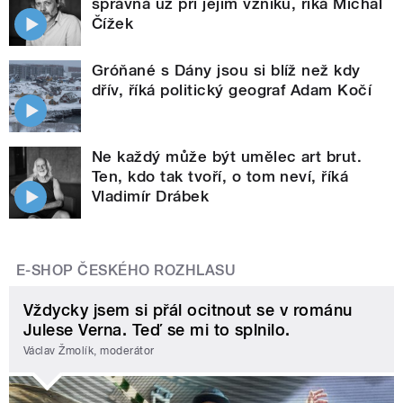
správná už při jejím vzniku, říká Michal
Čížek
Gróňané s Dány jsou si blíž než kdy
dřív, říká politický geograf Adam Kočí
Ne každý může být umělec art brut.
Ten, kdo tak tvoří, o tom neví, říká
Vladimír Drábek
E-SHOP ČESKÉHO ROZHLASU
Vždycky jsem si přál ocitnout se v románu
Julese Verna. Teď se mi to splnilo.
Václav Žmolík, moderátor