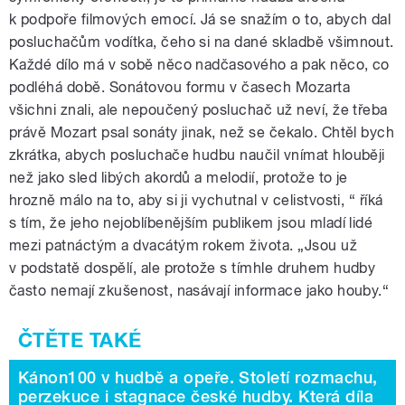
k podpoře filmových emocí. Já se snažím o to, abych dal
posluchačům vodítka, čeho si na dané skladbě všimnout.
Každé dílo má v sobě něco nadčasového a pak něco, co
podléhá době. Sonátovou formu v časech Mozarta
všichni znali, ale nepoučený posluchač už neví, že třeba
právě Mozart psal sonáty jinak, než se čekalo. Chtěl bych
zkrátka, abych posluchače hudbu naučil vnímat hlouběji
než jako sled libých akordů a melodií, protože to je
hrozně málo na to, aby si ji vychutnal v celistvosti, “ říká
s tím, že jeho nejoblíbenějším publikem jsou mladí lidé
mezi patnáctým a dvacátým rokem života. „Jsou už
v podstatě dospělí, ale protože s tímhle druhem hudby
často nemají zkušenost, nasávají informace jako houby.“
Kánon100 v hudbě a opeře. Století rozmachu,
perzekuce i stagnace české hudby. Která díla