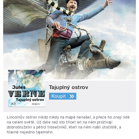
Tajuplný ostrov
Koupit
Lincolnův ostrov nikdo nikdy na mapě nenašel, a přece ho znají lidé
na celém světě. Už déle než sto třicet let na něm prožívají
dobrodružství s pěticí trosečníků, kteří na něm našli útočiště, a
hlavně nejedno tajemství.