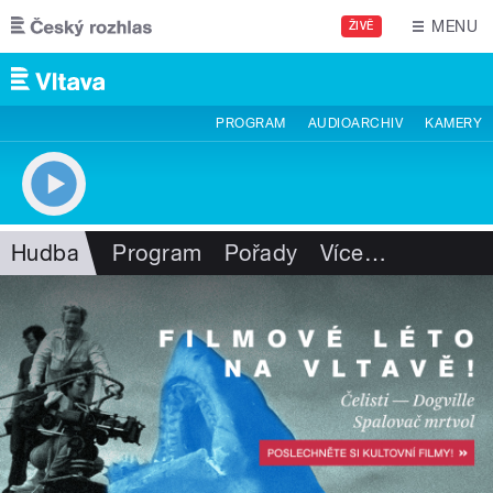
Přejít k hlavnímu obsahu
MENU
ŽIVĚ
PROGRAM
AUDIOARCHIV
KAMERY
Hudba
Program
Pořady
Více
…