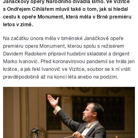
Janáčkovy opery Národního divadla Brno. Ve Vizitce
s Ondřejem Cihlářem mluvil také o tom, jak si hledal
cestu k opeře Monument, která měla v Brně premiéru
letos v zimě.
Na začátku února měla v brněnské Janáčkově opeře
premiéru opera Monument, kterou spolu s režisérem
Davidem Radokem připravil hudební skladatel a dirigent
Marko Ivanović. Před koronavirovou pandemií se hrála jen
krátce, a jak řekl Ivanovič ve Vizitce, soubor se k ní vrátí
pravděpodobně až na konci léta anebo na podzim.