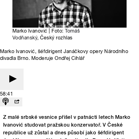
Marko Ivanović | Foto:
Tomáš
Vodňanský
, Český rozhlas
Marko Ivanović, šéfdirigent Janáčkovy opery Národního
divadla Brno. Moderuje Ondřej Cihlář
58:41
Z malé srbské vesnice přišel v patnácti letech Marko
Ivanović studovat pražskou konzervatoř. V České
republice už zůstal a dnes působí jako šéfdirigent