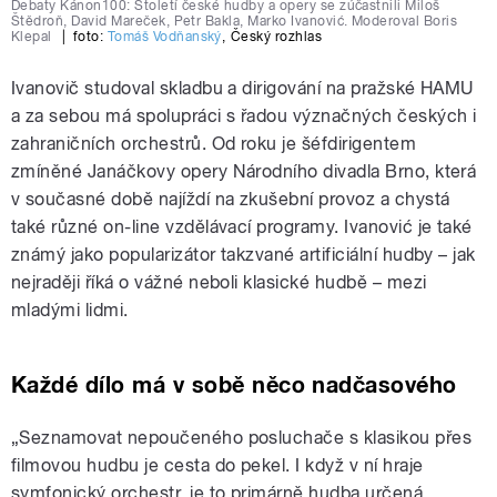
Debaty Kánon100: Století české hudby a opery se zúčastnili Miloš
Štědroň, David Mareček, Petr Bakla, Marko Ivanović. Moderoval Boris
Klepal
|
foto:
Tomáš Vodňanský
,
Český rozhlas
Ivanovič studoval skladbu a dirigování na pražské HAMU
a za sebou má spolupráci s řadou význačných českých i
zahraničních orchestrů. Od roku
je šéfdirigentem
zmíněné Janáčkovy opery Národního divadla Brno, která
v současné době najíždí na zkušební provoz a chystá
také různé on-line vzdělávací programy. Ivanović je také
známý jako popularizátor takzvané artificiální hudby – jak
nejraději říká o vážné neboli klasické hudbě – mezi
mladými lidmi.
Každé dílo má v sobě něco nadčasového
„
Seznamovat nepoučeného posluchače s klasikou přes
filmovou hudbu je cesta do pekel. I když v ní hraje
symfonický orchestr, je to primárně hudba určená