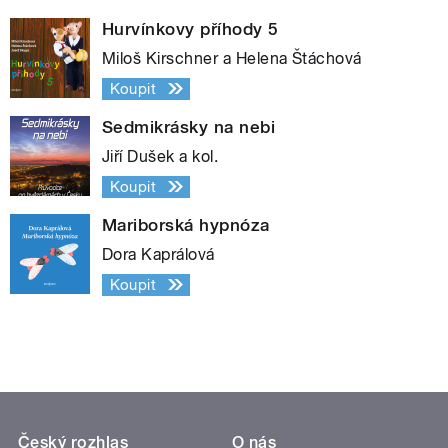
Hurvínkovy příhody 5
Miloš Kirschner a Helena Štáchová
Koupit
Sedmikrásky na nebi
Jiří Dušek a kol.
Koupit
Mariborská hypnóza
Dora Kaprálová
Koupit
Český rozhlas
O nás