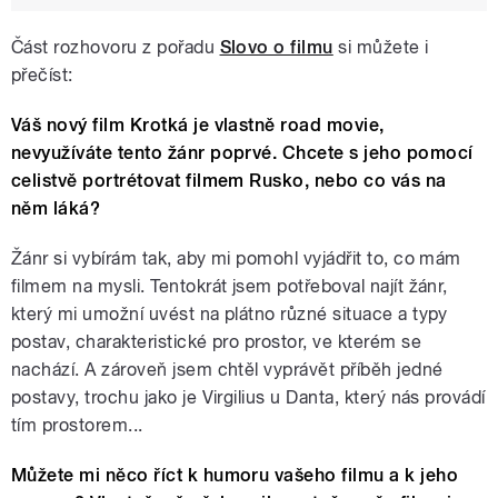
Část rozhovoru z pořadu
Slovo o filmu
si můžete i
přečíst:
Váš nový film Krotká je vlastně road movie,
nevyužíváte tento žánr poprvé. Chcete s jeho pomocí
celistvě portrétovat filmem Rusko, nebo co vás na
něm láká?
Žánr si vybírám tak, aby mi pomohl vyjádřit to, co mám
filmem na mysli. Tentokrát jsem potřeboval najít žánr,
který mi umožní uvést na plátno různé situace a typy
postav, charakteristické pro prostor, ve kterém se
nachází. A zároveň jsem chtěl vyprávět příběh jedné
postavy, trochu jako je Virgilius u Danta, který nás provádí
tím prostorem...
Můžete mi něco říct k humoru vašeho filmu a k jeho