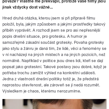
povaze? Vlastně mě překvapil, protože vaše filmy jsou
jinak vždycky dost vážné...
Hned druhá otázka, kterou jsem si při přípravě filmu
položil, byla, jakým způsobem a jakými prostředky takový
příběh vyprávět. A rozhodl jsem se pro asi nepřesnější
popis dnešní situace, pro grotesku. A humor je
samozřejmě zásadní součást grotesky. Povaha grotesky
jako stylu a žánru je daná tím, že lidé, věci a fenomény se
v ní nacházejí na jiných místech a na jiných pozicích, než
normálně. Například v politice jsou dnes lidi, kteří se dají
popsat jako groteskní. Takové postavy jsou dobré, když je
potřeba trochu zamlžit výhled na konkrétní události.
Jedna z vlastností dnešní politiky totiž je, že předstírá
naprostou otevřenost, ale zároveň se jí nedá rozumět.
Výsledkem je chaos, kterému nerozumíme.