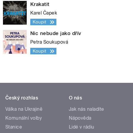
Krakatit
Karel Čapek
Koupit
Nic nebude jako dřív
Petra Soukupová
Koupit
Český rozhlas
O nás
Válka na Ukrajině
Jak nás naladíte
Komunální volby
Nápověda
Stanice
Lidé v rádiu