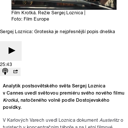
Film Krotká. Režie Sergej Loznica |
Foto: Film Europe
Sergej Loznica: Groteska je nejpřesnější popis dneška
25:43
Analytik postsovětského světa Sergej Loznica
v Cannes uvedl světovou premiéru svého nového filmu
Krotká
, natočeného volně podle Dostojevského
povídky.
V Karlových Varech uvedl Loznica dokument
Austerlitz
o
turistech v koncentračním táboře a na Letní filmové