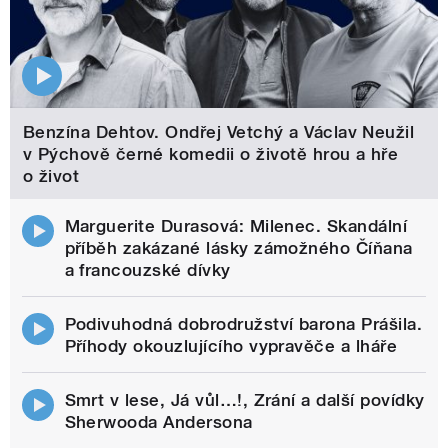
Benzína Dehtov. Ondřej Vetchý a Václav Neužil
v Pýchově černé komedii o životě hrou a hře
o život
Marguerite Durasová: Milenec. Skandální
příběh zakázané lásky zámožného Číňana
a francouzské dívky
Podivuhodná dobrodružství barona Prášila.
Příhody okouzlujícího vypravěče a lháře
Smrt v lese, Já vůl…!, Zrání a další povídky
Sherwooda Andersona