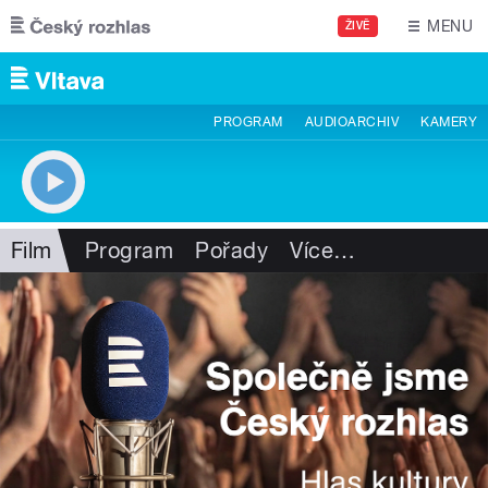
Přejít k hlavnímu obsahu
MENU
ŽIVĚ
PROGRAM
AUDIOARCHIV
KAMERY
Film
Program
Pořady
Více
…