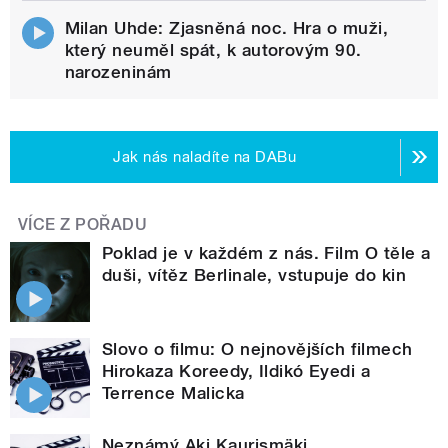
Milan Uhde: Zjasněná noc. Hra o muži,
který neuměl spát, k autorovým 90.
narozeninám
Jak nás naladíte na DABu
VÍCE Z POŘADU
Poklad je v každém z nás. Film O těle a
duši, vítěz Berlinale, vstupuje do kin
Slovo o filmu: O nejnovějších filmech
Hirokaza Koreedy, Ildikó Eyedi a
Terrence Malicka
Neznámý Aki Kaurismäki