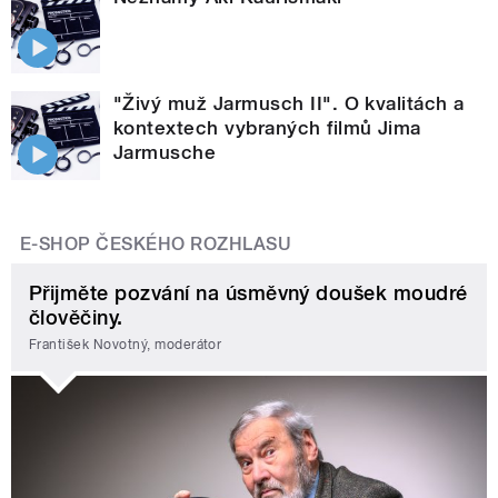
"Živý muž Jarmusch II". O kvalitách a
kontextech vybraných filmů Jima
Jarmusche
E-SHOP ČESKÉHO ROZHLASU
Přijměte pozvání na úsměvný doušek moudré
člověčiny.
František Novotný, moderátor