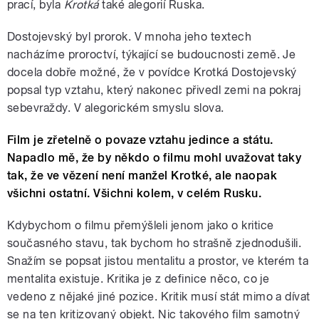
prací, byla
Krotká
také alegorií Ruska.
Dostojevský byl prorok. V mnoha jeho textech
nacházíme proroctví, týkající se budoucnosti země. Je
docela dobře možné, že v povídce Krotká Dostojevský
popsal typ vztahu, který nakonec přivedl zemi na pokraj
sebevraždy. V alegorickém smyslu slova.
Film je zřetelně o povaze vztahu jedince a státu.
Napadlo mě, že by někdo o filmu mohl uvažovat taky
tak, že ve vězení není manžel Krotké, ale naopak
všichni ostatní. Všichni kolem, v celém Rusku.
Kdybychom o filmu přemýšleli jenom jako o kritice
současného stavu, tak bychom ho strašně zjednodušili.
Snažím se popsat jistou mentalitu a prostor, ve kterém ta
mentalita existuje. Kritika je z definice něco, co je
vedeno z nějaké jiné pozice. Kritik musí stát mimo a dívat
se na ten kritizovaný objekt. Nic takového film samotný