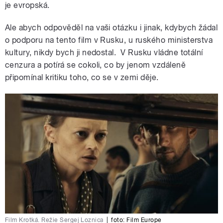
je evropská.
Ale abych odpověděl na vaši otázku i jinak, kdybych žádal
o podporu na tento film v Rusku, u ruského ministerstva
kultury, nikdy bych ji nedostal. V Rusku vládne totální
cenzura a potírá se cokoli, co by jenom vzdáleně
připomínal kritiku toho, co se v zemi děje.
Film Krotká. Režie Sergej Loznica
|
foto: Film Europe