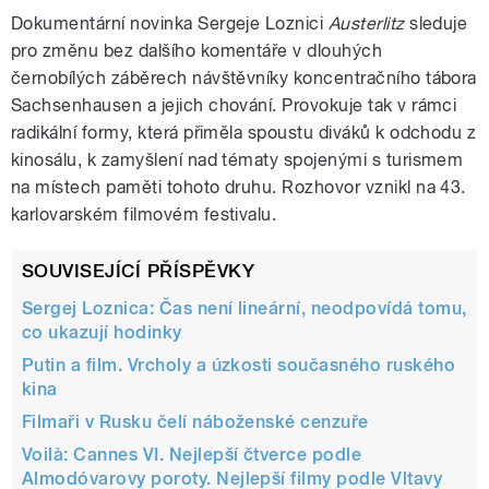
Dokumentární novinka Sergeje Loznici
Austerlitz
sleduje
pro změnu bez dalšího komentáře v dlouhých
černobílých záběrech návštěvníky koncentračního tábora
Sachsenhausen a jejich chování. Provokuje tak v rámci
radikální formy, která přiměla spoustu diváků k odchodu z
kinosálu, k zamyšlení nad tématy spojenými s turismem
na místech paměti tohoto druhu. Rozhovor vznikl na 43.
karlovarském filmovém festivalu.
SOUVISEJÍCÍ PŘÍSPĚVKY
Sergej Loznica: Čas není lineární, neodpovídá tomu,
co ukazují hodinky
Putin a film. Vrcholy a úzkosti současného ruského
kina
Filmaři v Rusku čelí náboženské cenzuře
Voilà: Cannes VI. Nejlepší čtverce podle
Almodóvarovy poroty. Nejlepší filmy podle Vltavy