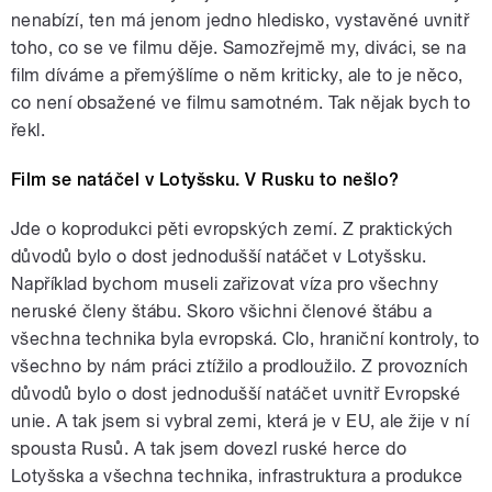
nenabízí, ten má jenom jedno hledisko, vystavěné uvnitř
toho, co se ve filmu děje. Samozřejmě my, diváci, se na
film díváme a přemýšlíme o něm kriticky, ale to je něco,
co není obsažené ve filmu samotném. Tak nějak bych to
řekl.
Film se natáčel v Lotyšsku. V Rusku to nešlo?
Jde o koprodukci pěti evropských zemí. Z praktických
důvodů bylo o dost jednodušší natáčet v Lotyšsku.
Například bychom museli zařizovat víza pro všechny
neruské členy štábu. Skoro všichni členové štábu a
všechna technika byla evropská. Clo, hraniční kontroly, to
všechno by nám práci ztížilo a prodloužilo. Z provozních
důvodů bylo o dost jednodušší natáčet uvnitř Evropské
unie. A tak jsem si vybral zemi, která je v EU, ale žije v ní
spousta Rusů. A tak jsem dovezl ruské herce do
Lotyšska a všechna technika, infrastruktura a produkce