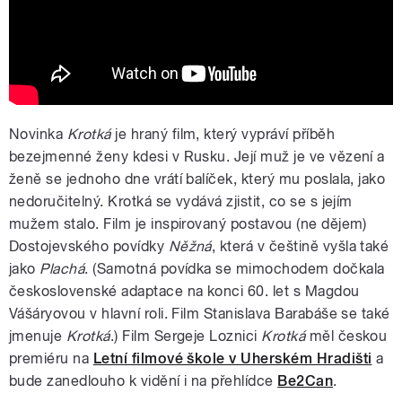
Novinka
Krotká
je hraný film, který vypráví příběh
bezejmenné ženy kdesi v Rusku. Její muž je ve vězení a
ženě se jednoho dne vrátí balíček, který mu poslala, jako
nedoručitelný. Krotká se vydává zjistit, co se s jejím
mužem stalo. Film je inspirovaný postavou (ne dějem)
Dostojevského povídky
Něžná
, která v češtině vyšla také
jako
Plachá
. (Samotná povídka se mimochodem dočkala
československé adaptace na konci 60. let s Magdou
Vášáryovou v hlavní roli. Film Stanislava Barabáše se také
jmenuje
Krotká
.) Film Sergeje Loznici
Krotká
měl českou
premiéru na
Letní filmové škole v Uherském Hradišti
a
bude zanedlouho k vidění i na přehlídce
Be2Can
.