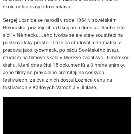
škole celou svoji retrospektivu.
Sergej Loznica se narodil v roce 1964 v sovětském
Bělorusku, později žil na Ukrajině a dnes už dlouhá léta
sídlí v Německu. Jeho tvorba se ale stále soustředí na
postsovětský prostor. Loznica studoval matematiku a
pracoval jako kybernetik, po pádu Sovětského svazu
studiem na filmové škole v Moskvě začal svoji filmařskou
dráhu, která dnes čítá 18 dokumentů a 3 hrané snímky.
Jeho filmy se pravidelně promítají na českých
festivalech, za dva z nich dostal Loznica cenu na
festivalech v Karlových Varech a v Jihlavě.
A GENTLE CREATURE a film by Sergei
Loznitsa international trailer