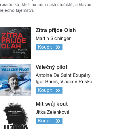
trosečníků, kteří na něm našli útočiště, a hlavně
nejedno tajemství.
Zítra přijde Olah
Martin Sichinger
Koupit
Válečný pilot
Antoine De Saint Exupéry,
Igor Bareš, Vladimír Rusko
Koupit
Mít svůj kout
Jitka Zelenková
Koupit