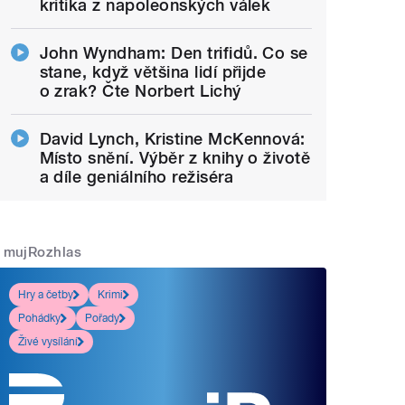
kritika z napoleonských válek
John Wyndham: Den trifidů. Co se
stane, když většina lidí přijde
o zrak? Čte Norbert Lichý
David Lynch, Kristine McKennová:
Místo snění. Výběr z knihy o životě
a díle geniálního režiséra
mujRozhlas
Hry a četby
Krimi
Pohádky
Pořady
Živé vysílání