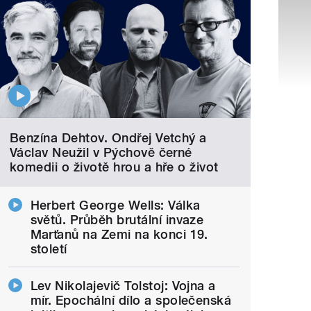
Benzína Dehtov. Ondřej Vetchý a
Václav Neužil v Pýchově černé
komedii o životě hrou a hře o život
Herbert George Wells: Válka
světů. Průběh brutální invaze
Marťanů na Zemi na konci 19.
století
Lev Nikolajevič Tolstoj: Vojna a
mír. Epochální dílo a společenská