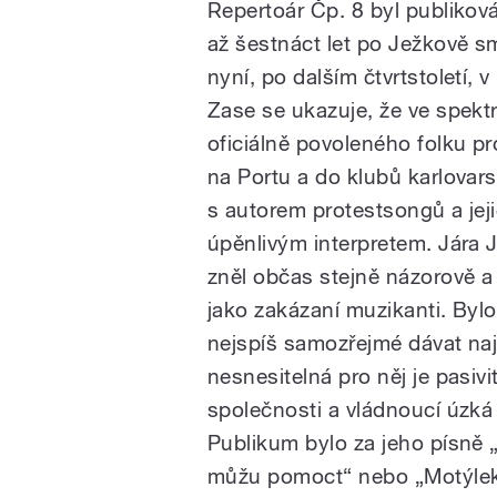
Repertoár Čp. 8 byl publikov
až šestnáct let po Ježkově sm
nyní, po dalším čtvrtstoletí, v 
Zase se ukazuje, že ve spekt
oficiálně povoleného folku pr
na Portu a do klubů karlovars
s autorem protestsongů a jej
úpěnlivým interpretem. Jára 
zněl občas stejně názorově a
jako zakázaní muzikanti. Bylo
nejspíš samozřejmé dávat naj
nesnesitelná pro něj je pasivi
společnosti a vládnoucí úzká
Publikum bylo za jeho písně „
můžu pomoct“ nebo „Motýle