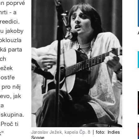
án poprvé
rti - a
reedici.
ru jakoby
oklouzla
ká parta
ich
Ježek
 ostře
 pro něj
evo, jak
ta
 skupina.
Proč ti
k“
Jaroslav Ježek, kapela Čp. 8
|
foto:
Indies
Scope