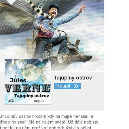
Tajuplný ostrov
Koupit
Lincolnův ostrov nikdo nikdy na mapě nenašel, a
přece ho znají lidé na celém světě. Už déle než sto
třicet let na něm prožívají dobrodružství s pěticí