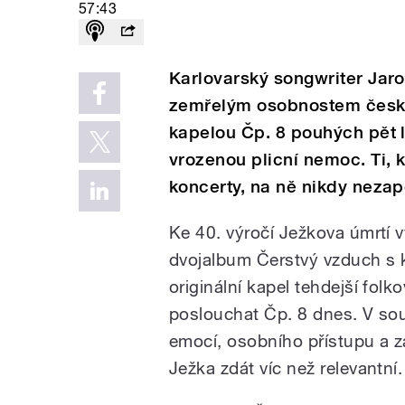
57:43
Karlovarský songwriter Jaro
zemřelým osobnostem české 
kapelou Čp. 8 pouhých pět 
vrozenou plicní nemoc. Ti, k
koncerty, na ně nikdy nezap
Ke 40. výročí Ježkova úmrtí v
dvojalbum Čerstvý vzduch s k
originální kapel tehdejší fol
poslouchat Čp. 8 dnes. V so
emocí, osobního přístupu a 
Ježka zdát víc než relevantní.