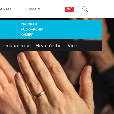
ozhlase
Více
ŽIVĚ
PROGRAM
AUDIOARCHIV
KAMERY
Dokumenty
Hry a četba
Více
…