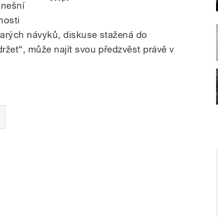
dnešní
nosti
tarých návyků, diskuse stažená do
ržet“, může najít svou předzvěst právě v