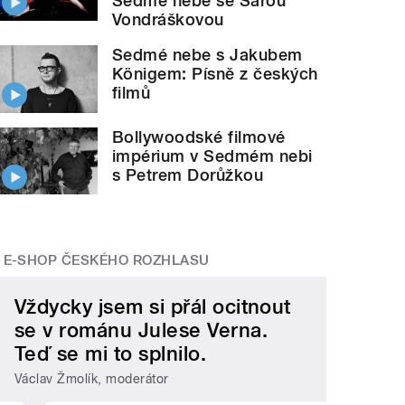
Sedmé nebe se Sárou
Vondráškovou
Sedmé nebe s Jakubem
Königem: Písně z českých
filmů
Bollywoodské filmové
impérium v Sedmém nebi
s Petrem Dorůžkou
E-SHOP ČESKÉHO ROZHLASU
Vždycky jsem si přál ocitnout
se v románu Julese Verna.
Teď se mi to splnilo.
Václav Žmolík, moderátor