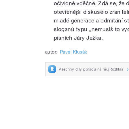
očividně vděčné. Zdá se, že 
otevřenější diskuse o zranitel
mladé generace a odmítání s
sloganů typu „nemusíš to vyd
písních Járy Ježka.
autor:
Pavel Klusák
Všechny díly pořadu na mujRozhlas