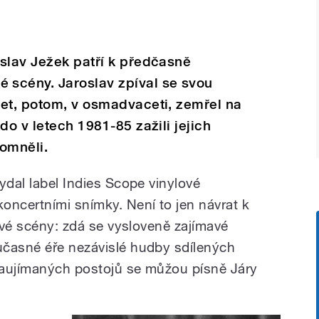
slav Ježek patří k předčasně
scény. Jaroslav zpíval se svou
let, potom, v osmadvaceti, zemřel na
do v letech 1981-85 zažili jejich
omněli.
ydal label Indies Scope vinylové
oncertními snímky. Není to jen návrat k
kové scény: zdá se vysloveně zajímavé
učasné éře nezávislé hudby sdílených
zaujímaných postojů se můžou písně Járy