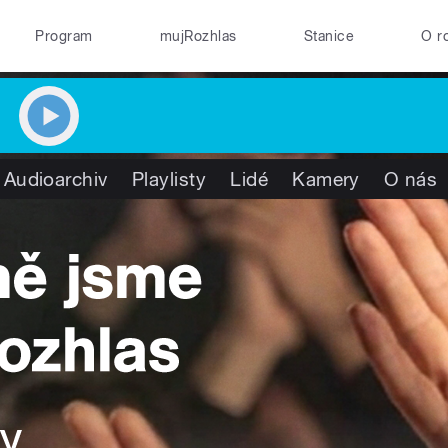
Program
mujRozhlas
Stanice
O r
Audioarchiv
Playlisty
Lidé
Kamery
O nás