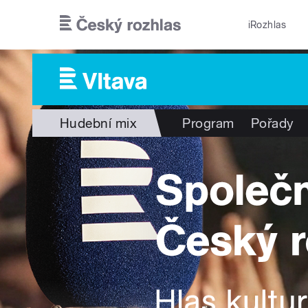
Přejít k hlavnímu obsahu
iRozhlas
Hudební mix
Program
Pořady