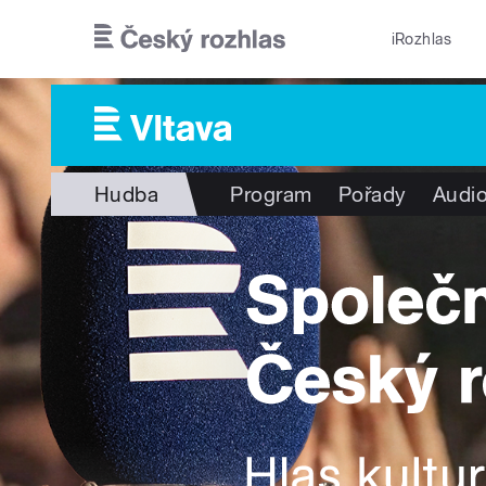
Přejít k hlavnímu obsahu
iRozhlas
Hudba
Program
Pořady
Audio