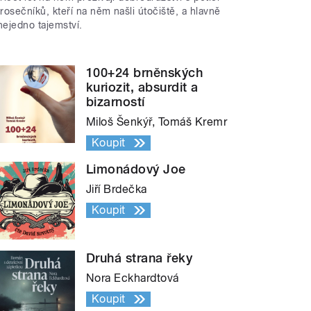
trosečníků, kteří na něm našli útočiště, a hlavně
nejedno tajemství.
100+24 brněnských
kuriozit, absurdit a
bizarností
Miloš Šenkýř, Tomáš Kremr
Koupit
Limonádový Joe
Jiří Brdečka
Koupit
Druhá strana řeky
Nora Eckhardtová
Koupit