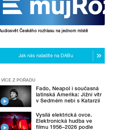
Audiosvět Českého rozhlasu na jednom místě
Jak nás naladíte na DABu
VÍCE Z POŘADU
Fado, Neapol i současná
latinská Amerika: Jižní vítr
v Sedmém nebi s Katarzií
Vysílá elektrická ovce.
Elektronická hudba ve
filmu 1956–2026 podle