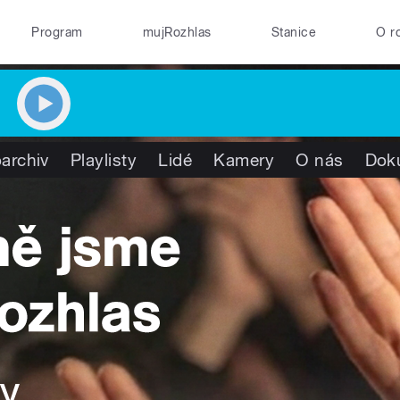
Program
mujRozhlas
Stanice
O r
archiv
Playlisty
Lidé
Kamery
O nás
Dok