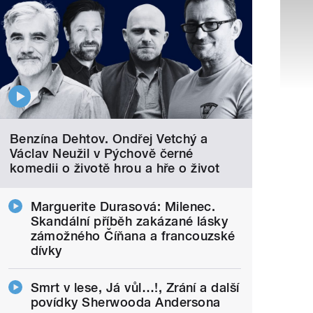
Benzína Dehtov. Ondřej Vetchý a
Václav Neužil v Pýchově černé
komedii o životě hrou a hře o život
Marguerite Durasová: Milenec.
Skandální příběh zakázané lásky
zámožného Číňana a francouzské
dívky
Smrt v lese, Já vůl…!, Zrání a další
povídky Sherwooda Andersona