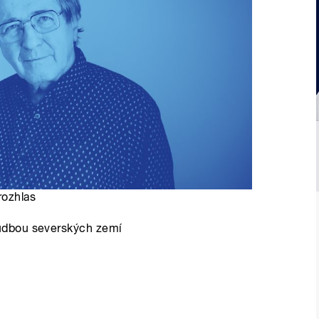
rozhlas
udbou severských zemí