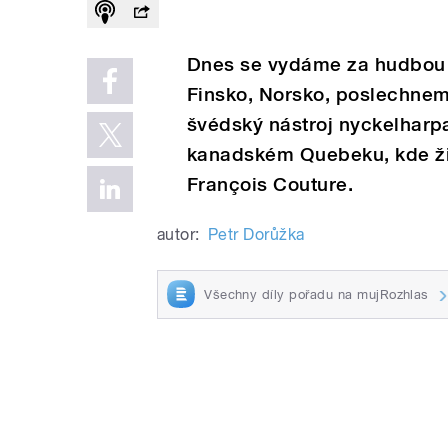
Dnes se vydáme za hudbou 
Finsko, Norsko, poslechnem
švédský nástroj nyckelharp
kanadském Quebeku, kde žij
François Couture.
autor:
Petr Dorůžka
Všechny díly pořadu na mujRozhlas