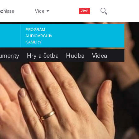
ozhlase
Více
ŽIVĚ
PROGRAM
AUDIOARCHIV
KAMERY
umenty
Hry a četba
Hudba
Videa