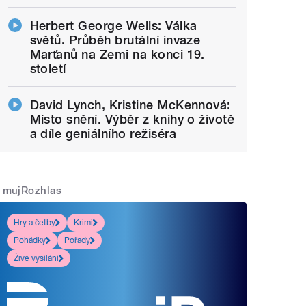
Herbert George Wells: Válka
světů. Průběh brutální invaze
Marťanů na Zemi na konci 19.
století
David Lynch, Kristine McKennová:
Místo snění. Výběr z knihy o životě
a díle geniálního režiséra
mujRozhlas
Hry a četby
Krimi
Pohádky
Pořady
Živé vysílání