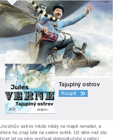
Tajuplný ostrov
Koupit
Lincolnův ostrov nikdo nikdy na mapě nenašel, a
přece ho znají lidé na celém světě. Už déle než sto
třicet let na něm prožívají dobrodružství s pěticí