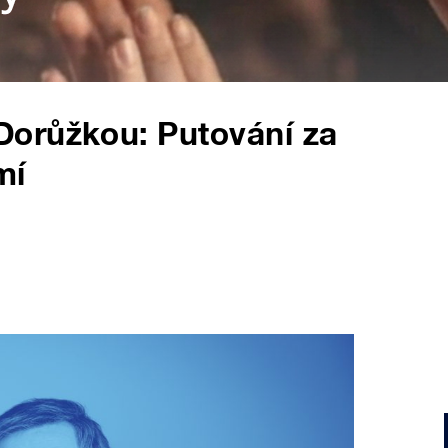
orůžkou: Putování za
mí