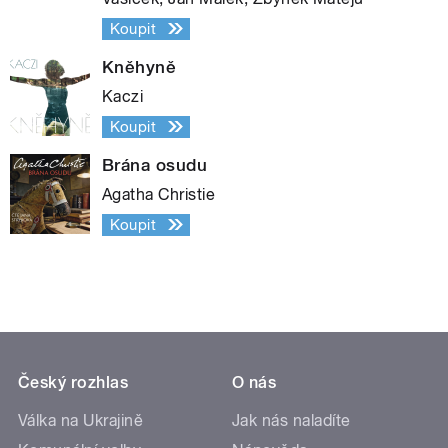
Koupit
Kněhyně
Kaczi
Koupit
Brána osudu
Agatha Christie
Koupit
Český rozhlas
O nás
Válka na Ukrajině
Jak nás naladíte