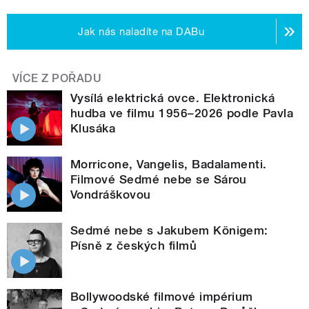
Jak nás naladíte na DABu
VÍCE Z POŘADU
Vysílá elektrická ovce. Elektronická
hudba ve filmu 1956–2026 podle Pavla
Klusáka
Morricone, Vangelis, Badalamenti.
Filmové Sedmé nebe se Sárou
Vondráškovou
Sedmé nebe s Jakubem Königem:
Písně z českých filmů
Bollywoodské filmové impérium