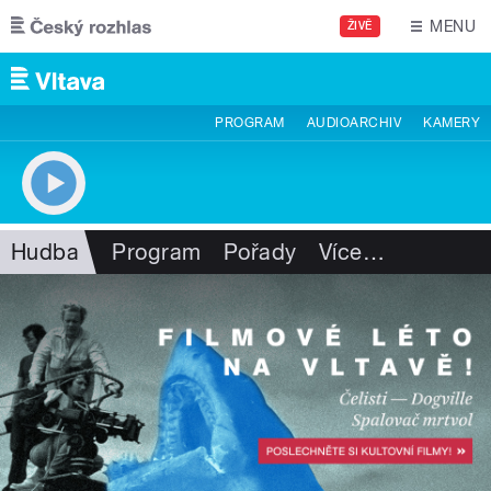
Přejít k hlavnímu obsahu
MENU
ŽIVĚ
PROGRAM
AUDIOARCHIV
KAMERY
Hudba
Program
Pořady
Více
…