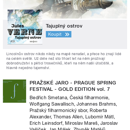
Tajuplný ostrov
Koupit
Lincolnův ostrov nikdo nikdy na mapě nenašel, a přece ho znají lidé
na celém světě. Už déle než sto třicet let na něm prožívají
dobrodružství s pěticí trosečníků, kteří na něm našli útočiště, a
hlavně nejedno tajemství.
PRAŽSKÉ JARO - PRAGUE SPRING
FESTIVAL - GOLD EDITION vol. 7
Bedřich Smetana, Česká filharmonie,
Wolfgang Sawallisch, Johannes Brahms,
Pražský filharmonický sbor, Roberta
Alexander, Thomas Allen, Lubomír Mátl,
Erich Leinsdorf, Miroslav Mareš, Jaroslav
Vašíček, Jan Málek, Zbyněk Matějů