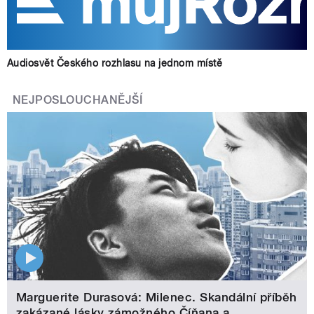
Audiosvět Českého rozhlasu na jednom místě
NEJPOSLOUCHANĚJŠÍ
Marguerite Durasová: Milenec. Skandální příběh
zakázané lásky zámožného Číňana a