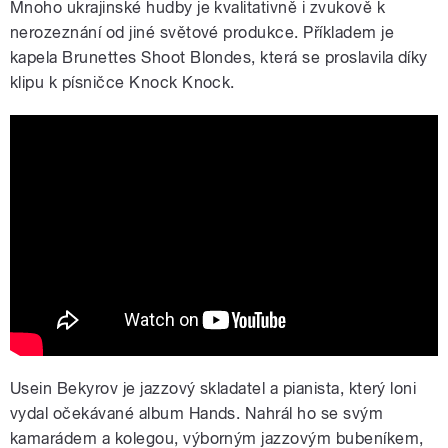
Mnoho ukrajinské hudby je kvalitativně i zvukově k
nerozeznání od jiné světové produkce. Příkladem je
kapela Brunettes Shoot Blondes, která se proslavila díky
klipu k písničce Knock Knock.
Brunettes Shoot Blondes - Knock
Knock (Official Music Video)
Usein Bekyrov je jazzový skladatel a pianista, který loni
vydal očekávané album Hands. Nahrál ho se svým
kamarádem a kolegou, výborným jazzovým bubeníkem,