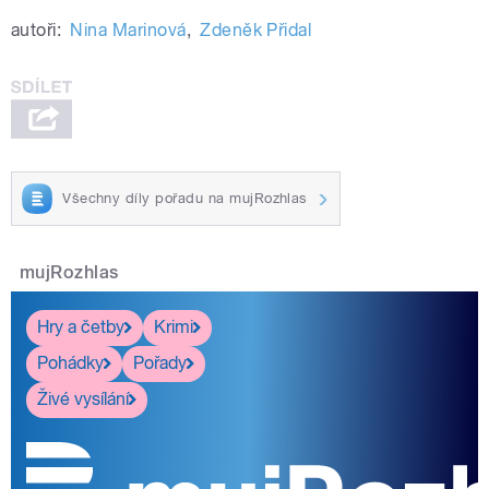
autoři:
Nina Marinová
,
Zdeněk Přidal
Všechny díly pořadu na mujRozhlas
mujRozhlas
Hry a četby
Krimi
Pohádky
Pořady
Živé vysílání