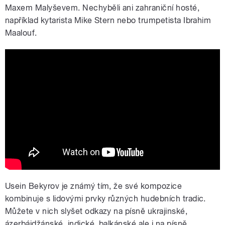
Maxem Malyševem. Nechyběli ani zahraniční hosté,
například kytarista Mike Stern nebo trumpetista Ibrahim
Maalouf.
Usein Bekirov, Max Malyshev & Mike
Stern - Eastern Kaleidoscope / NEW
JAZZ MUSIC
Usein Bekyrov je známý tím, že své kompozice
kombinuje s lidovými prvky různých hudebních tradic.
Můžete v nich slyšet odkazy na písně ukrajinské,
ázerbájdžánské, indické, balkánské ale i na písně