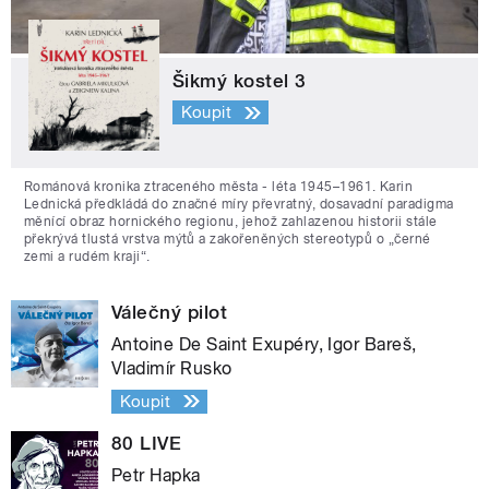
Šikmý kostel 3
Koupit
Románová kronika ztraceného města - léta 1945–1961. Karin
Lednická předkládá do značné míry převratný, dosavadní paradigma
měnící obraz hornického regionu, jehož zahlazenou historii stále
překrývá tlustá vrstva mýtů a zakořeněných stereotypů o „černé
zemi a rudém kraji“.
Válečný pilot
Antoine De Saint Exupéry, Igor Bareš,
Vladimír Rusko
Koupit
80 LIVE
Petr Hapka