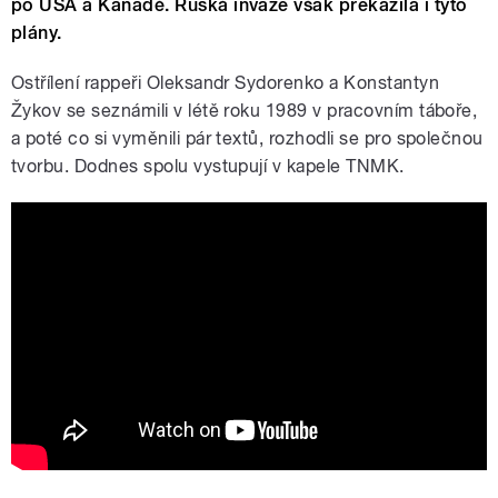
po USA a Kanadě. Ruská invaze však překazila i tyto
plány.
Ostřílení rappeři Oleksandr Sydorenko a Konstantyn
Žykov se seznámili v létě roku 1989 v pracovním táboře,
a poté co si vyměnili pár textů, rozhodli se pro společnou
tvorbu. Dodnes spolu vystupují v kapele TNMK.
tnmk gupalo vasil 286637