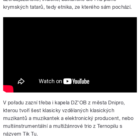
krymských tatarů, tedy etnika, ze kterého sám pochází.
Tik Tu - Planyda (Live)
V pořadu zazní třeba i kapela DZ'OB z města Dnipro,
kterou tvoří šest klasicky vzdělaných klasických
muzikantů a muzikantek a elektronický producent, nebo
multiinstrumentální a multižánrové trio z Ternopilu s
názvem Tik Tu.