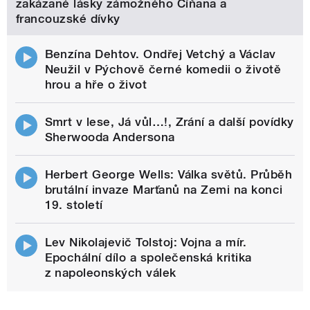
zakázané lásky zámožného Číňana a
francouzské dívky
Benzína Dehtov. Ondřej Vetchý a Václav
Neužil v Pýchově černé komedii o životě
hrou a hře o život
Smrt v lese, Já vůl…!, Zrání a další povídky
Sherwooda Andersona
Herbert George Wells: Válka světů. Průběh
brutální invaze Marťanů na Zemi na konci
19. století
Lev Nikolajevič Tolstoj: Vojna a mír.
Epochální dílo a společenská kritika
z napoleonských válek