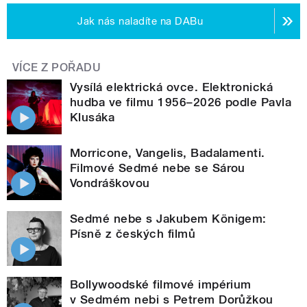
Jak nás naladíte na DABu
VÍCE Z POŘADU
Vysílá elektrická ovce. Elektronická
hudba ve filmu 1956–2026 podle Pavla
Klusáka
Morricone, Vangelis, Badalamenti.
Filmové Sedmé nebe se Sárou
Vondráškovou
Sedmé nebe s Jakubem Königem:
Písně z českých filmů
Bollywoodské filmové impérium
v Sedmém nebi s Petrem Dorůžkou