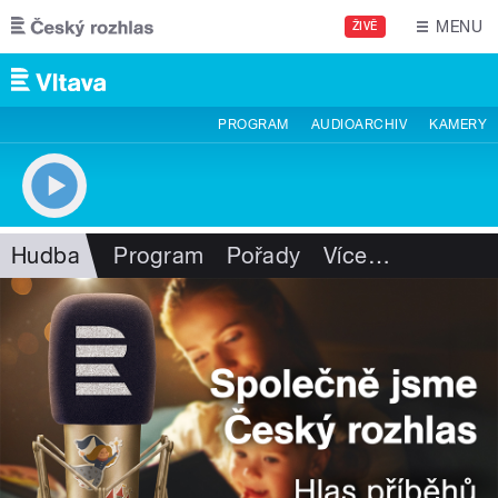
Přejít k hlavnímu obsahu
MENU
ŽIVĚ
PROGRAM
AUDIOARCHIV
KAMERY
Hudba
Program
Pořady
Více
…