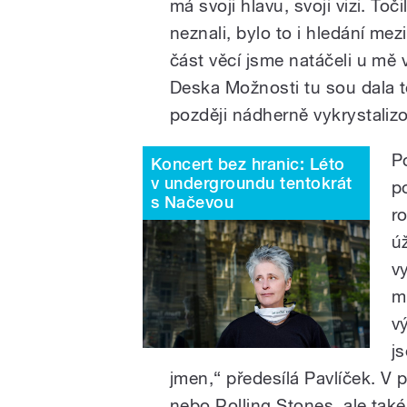
má svoji hlavu, svoji vizi. To
neznali, bylo to i hledání me
část věcí jsme natáčeli u mě 
Deska Možnosti tu sou dala te
později nádherně vykrystalizo
P
Koncert bez hranic: Léto
v undergroundu tentokrát
p
s Načevou
r
ú
v
m
v
j
jmen,“ předesílá Pavlíček. V 
nebo Rolling Stones, ale tak