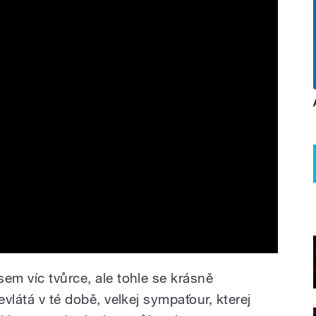
em víc tvůrce, ale tohle se krásně
evlátá v té době, velkej sympaťour, kterej