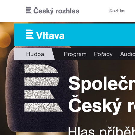
Přejít k hlavnímu obsahu
iRozhlas
Hudba
Program
Pořady
Audio