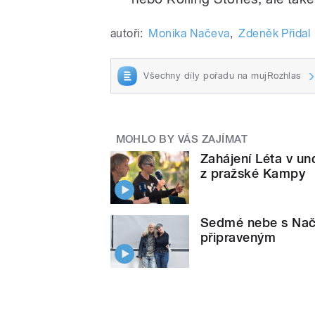
autoři:
Monika Načeva
,
Zdeněk Přidal
Všechny díly pořadu na mujRozhlas
MOHLO BY VÁS ZAJÍMAT
Zahájení Léta v u
z pražské Kampy
Sedmé nebe s Nače
připraveným