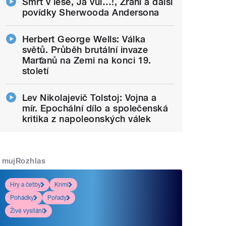
Smrt v lese, Já vůl…!, Zrání a další
povídky Sherwooda Andersona
Herbert George Wells: Válka
světů. Průběh brutální invaze
Marťanů na Zemi na konci 19.
století
Lev Nikolajevič Tolstoj: Vojna a
mír. Epochální dílo a společenská
kritika z napoleonských válek
mujRozhlas
Hry a četby
Krimi
Pohádky
Pořady
Živé vysílání