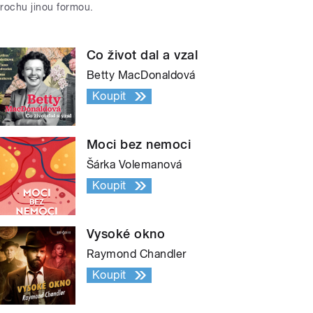
trochu jinou formou.
Co život dal a vzal
Betty MacDonaldová
Koupit
Moci bez nemoci
Šárka Volemanová
Koupit
Vysoké okno
Raymond Chandler
Koupit