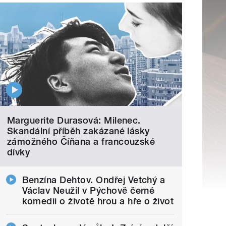
Marguerite Durasová: Milenec.
Skandální příběh zakázané lásky
zámožného Číňana a francouzské
dívky
Benzína Dehtov. Ondřej Vetchý a
Václav Neužil v Pýchově černé
komedii o životě hrou a hře o život