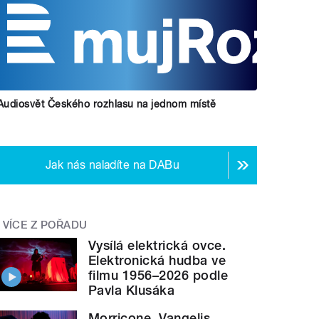
Audiosvět Českého rozhlasu na jednom místě
Jak nás naladíte na DABu
VÍCE Z POŘADU
Vysílá elektrická ovce.
Elektronická hudba ve
filmu 1956–2026 podle
Pavla Klusáka
Morricone, Vangelis,