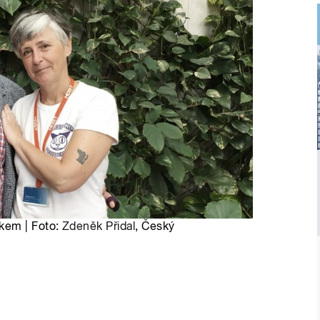
kem | Foto:
Zdeněk Přidal
, Český