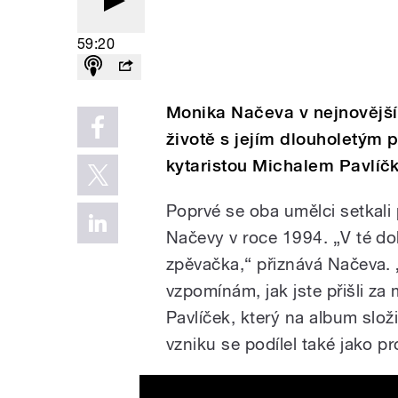
59:20
Monika Načeva v nejnovějš
životě s jejím dlouholetým 
kytaristou Michalem Pavlíč
Poprvé se oba umělci setkali
Načevy v roce 1994. „V té do
zpěvačka,“ přiznává Načeva. „
vzpomínám, jak jste přišli z
Pavlíček, který na album složi
vzniku se podílel také jako p