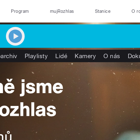
Program
mujRozhlas
Stanice
O r
archiv
Playlisty
Lidé
Kamery
O nás
Dok