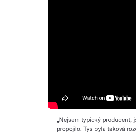
Jako kočka
„Nejsem typický producent, js
propojilo. Tys byla taková roz