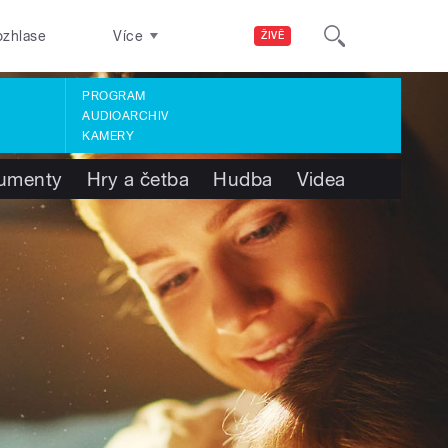
ozhlase
Více
ŽIVĚ
PROGRAM
AUDIOARCHIV
KAMERY
umenty
Hry a četba
Hudba
Videa