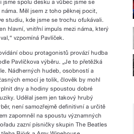
čili jsme spolu desku a vůbec jsme se
zi náma. Měl jsem z toho pěknej pocit,
ve studiu, kde jsme se trochu oťukávali.
n hlavní, vnitřní impuls mezi náma, který
val,“ vzpomíná Pavlíček.
ovídání obou protagonistů provází hudba
odle Pavlíčkova výběru. „Je to přetěžká
ole. Nádherných hudeb, osobností a
žasných emocí je tolik, člověk by mohl
yplnit dny a hodiny spoustou dobré
uziky. Udělal jsem jen takový hrubý
ýběr, není samozřejmě definitivní a určitě
sem zapomněl na spoustu významných
pořadu zazní písničky skupin The Beatles
é třeba Björk a Amy Winehouse.