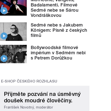
Badalamenti. Filmové
Sedmé nebe se Sárou
Vondráškovou
Sedmé nebe s Jakubem
Königem: Písně z českých
filmů
Bollywoodské filmové
impérium v Sedmém nebi
s Petrem Dorůžkou
E-SHOP ČESKÉHO ROZHLASU
Přijměte pozvání na úsměvný
doušek moudré člověčiny.
František Novotný, moderátor