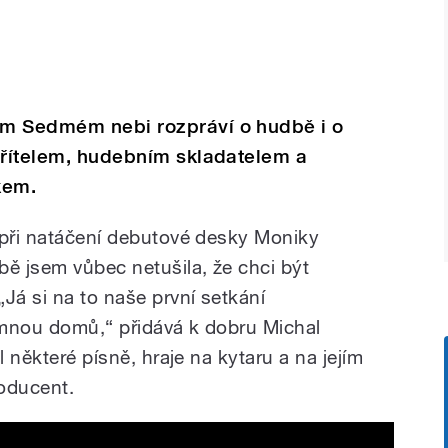
ím Sedmém nebi rozpráví o hudbě i o
přítelem, hudebním skladatelem a
kem.
 při natáčení debutové desky Moniky
bě jsem vůbec netušila, že chci být
Já si na to naše první setkání
a mnou domů,“ přidává k dobru Michal
l některé písně, hraje na kytaru a na jejím
roducent.