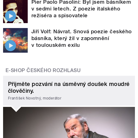
Pier Paolo Pasolini: Byl jsem básníkem
v sedmi letech. Z poezie italského
režiséra a spisovatele
Jiří Volf: Návrat. Snová poezie českého
básníka, který žil v zapomnění
v toulouském exilu
E-SHOP ČESKÉHO ROZHLASU
Přijměte pozvání na úsměvný doušek moudré
člověčiny.
František Novotný, moderátor