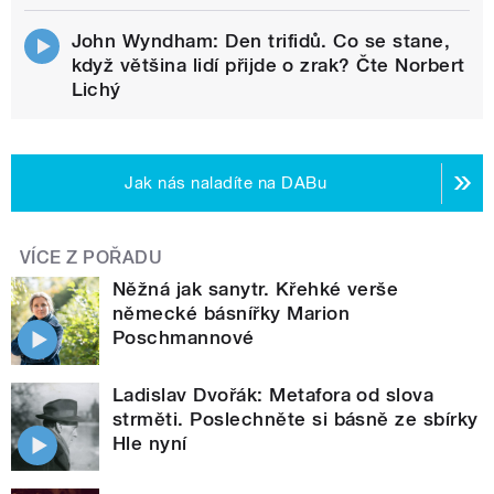
John Wyndham: Den trifidů. Co se stane,
když většina lidí přijde o zrak? Čte Norbert
Lichý
Jak nás naladíte na DABu
VÍCE Z POŘADU
Něžná jak sanytr. Křehké verše
německé básnířky Marion
Poschmannové
Ladislav Dvořák: Metafora od slova
strměti. Poslechněte si básně ze sbírky
Hle nyní