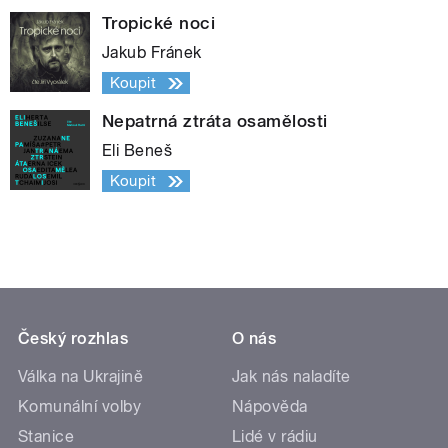
Tropické noci
Jakub Fránek
Koupit
Nepatrná ztráta osamělosti
Eli Beneš
Koupit
Český rozhlas
O nás
Válka na Ukrajině
Jak nás naladíte
Komunální volby
Nápověda
Stanice
Lidé v rádiu