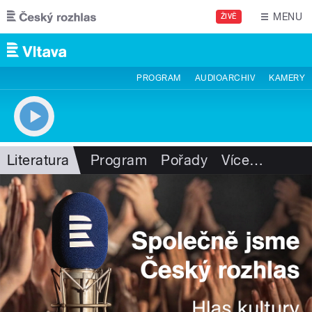
Přejít k hlavnímu obsahu
MENU
ŽIVĚ
PROGRAM
AUDIOARCHIV
KAMERY
Literatura
Program
Pořady
Více
…