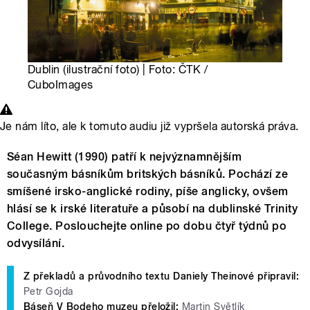
Dublin (ilustrační foto) | Foto: ČTK /
CuboImages
Je nám líto, ale k tomuto audiu již vypršela autorská práva.
Séan Hewitt (1990) patří k nejvýznamnějším
současným básníkům britských básníků. Pochází ze
smíšené irsko-anglické rodiny, píše anglicky, ovšem
hlásí se k irské literatuře a působí na dublinské Trinity
College. Poslouchejte online po dobu čtyř týdnů po
odvysílání.
Z překladů a průvodního textu Daniely Theinové připravil:
Petr Gojda
Báseň V Bodeho muzeu přeložil:
Martin Světlík