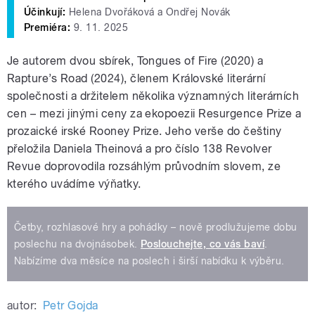
Účinkují:
Helena Dvořáková a Ondřej Novák
Premiéra:
9. 11. 2025
Je autorem dvou sbírek, Tongues of Fire (2020) a
Rapture’s Road (2024), členem Královské literární
společnosti a držitelem několika významných literárních
cen – mezi jinými ceny za ekopoezii Resurgence Prize a
prozaické irské Rooney Prize. Jeho verše do češtiny
přeložila Daniela Theinová a pro číslo 138 Revolver
Revue doprovodila rozsáhlým průvodním slovem, ze
kterého uvádíme výňatky.
Četby, rozhlasové hry a pohádky – nově prodlužujeme dobu
poslechu na dvojnásobek.
Poslouchejte, co vás baví
.
Nabízíme dva měsíce na poslech i širší nabídku k výběru.
autor:
Petr Gojda