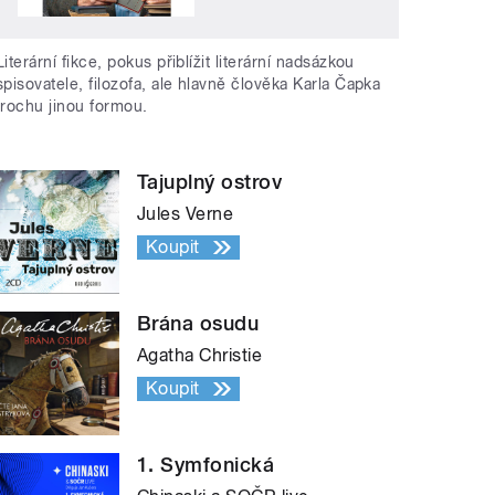
Literární fikce, pokus přiblížit literární nadsázkou
spisovatele, filozofa, ale hlavně člověka Karla Čapka
trochu jinou formou.
Tajuplný ostrov
Jules Verne
Koupit
Brána osudu
Agatha Christie
Koupit
1. Symfonická