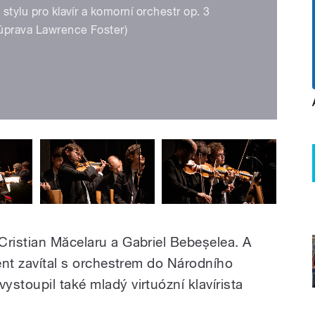
 stylu pro klavír a komorní orchestr op. 3
(úprava Lawrence Foster)
Cristian Măcelaru a Gabriel Bebeșelea. A
gent zavítal s orchestrem do Národního
stoupil také mladý virtuózní klavírista