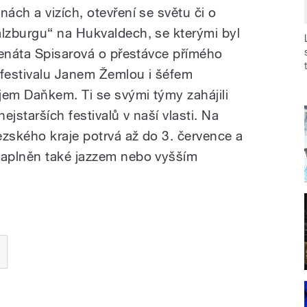
ách a vizích, otevření se světu či o
lzburgu“ na Hukvaldech, se kterými byl
Renáta Spisarová o přestávce přímého
 festivalu Janem Žemlou i šéfem
em Daňkem. Ti se svými týmy zahájili
jstarších festivalů v naší vlasti. Na
zského kraje potrvá až do 3. července a
aplněn také jazzem nebo vyšším