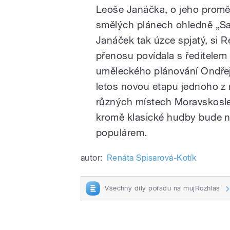
Leoše Janáčka, o jeho proměn
smělých plánech ohledně „Sa
Janáček tak úzce spjatý, si 
přenosu povídala s ředitelem
uměleckého plánování Ondřej
letos novou etapu jednoho z ne
různých místech Moravskosle
kromě klasické hudby bude n
populárem.
autor:
Renáta Spisarová-Kotík
Všechny díly pořadu na mujRozhlas