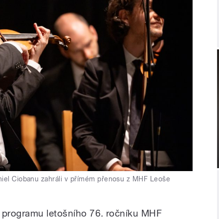
aniel Ciobanu zahráli v přímém přenosu z MHF Leoše
 programu letošního 76. ročníku MHF