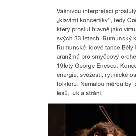
Vášnivou interpretací proslu
„klavírní koncertíky“, tedy C
který proslul hlavně jako virt
svých 33 letech. Rumunský k
Rumunské lidové tance Bély 
aranžmá pro smyčcový orchest
19letý George Enescu. Koncer
energie, svěžesti, rytmické o
folkloru. Nemalou měrou byl 
lesů, luk a strání.