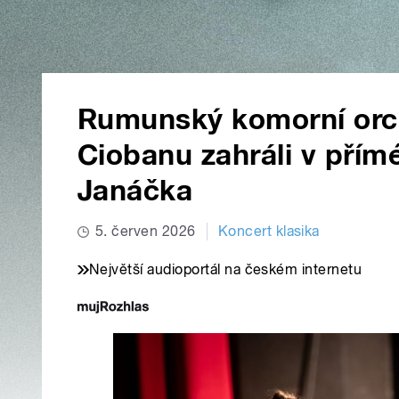
Rumunský komorní orche
Ciobanu zahráli v pří
Janáčka
5. červen 2026
Koncert klasika
Největší audioportál na českém internetu