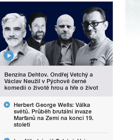
Benzína Dehtov. Ondřej Vetchý a
Václav Neužil v Pýchově černé
komedii o životě hrou a hře o život
Herbert George Wells: Válka
světů. Průběh brutální invaze
Marťanů na Zemi na konci 19.
století