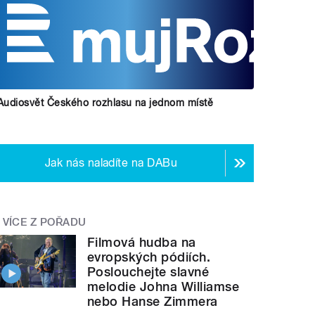
Audiosvět Českého rozhlasu na jednom místě
Jak nás naladíte na DABu
VÍCE Z POŘADU
Filmová hudba na
evropských pódiích.
Poslouchejte slavné
melodie Johna Williamse
nebo Hanse Zimmera