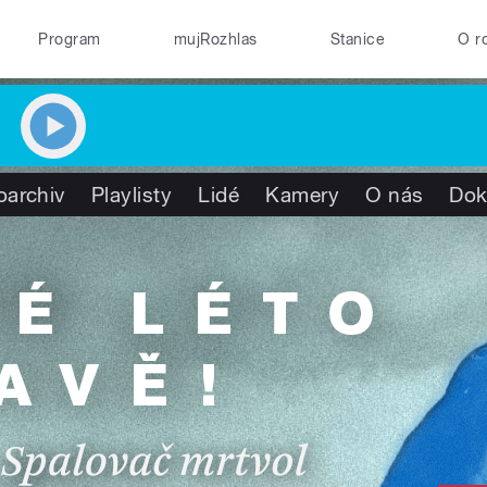
Program
mujRozhlas
Stanice
O r
oarchiv
Playlisty
Lidé
Kamery
O nás
Dok