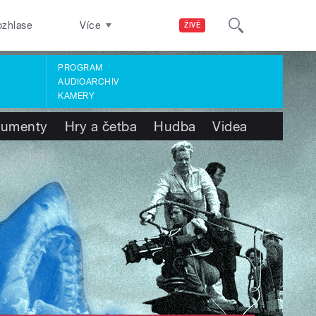
ozhlase
Více
ŽIVĚ
PROGRAM
AUDIOARCHIV
KAMERY
umenty
Hry a četba
Hudba
Videa