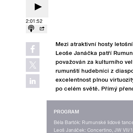
2:01:52
Mezi atraktivní hosty letoš
Leoše Janáčka patří Rumuns
považován za kulturního vel
rumunští hudebníci z diasp
excelentnost plnou virtuozit
po celém světě. Přímý přeno
PROGRAM
Béla Bartók: Rumunské lidové tance,
Leoš Janáček: Concertino, JW VII/1