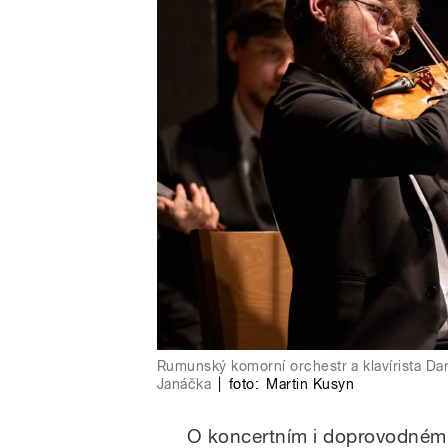
Rumunský komorní orchestr a klavírista D
Janáčka
|
foto:
Martin Kusyn
O koncertním i doprovodném