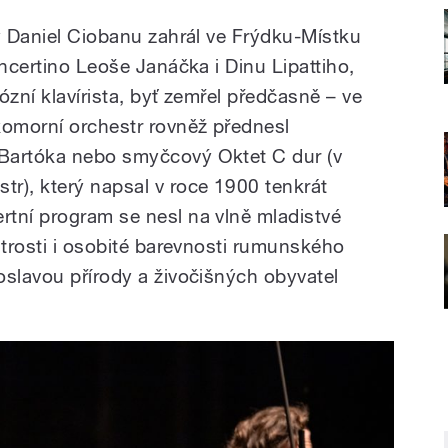
lý Daniel Ciobanu zahrál ve Frýdku-Místku
oncertino Leoše Janáčka i Dinu Lipattiho,
uózní klavírista, byť zemřel předčasně – ve
omorní orchestr rovněž přednesl
Bartóka nebo smyčcový Oktet C dur (v
r), který napsal v roce 1900 tenkrát
tní program se nesl na vlně mladistvé
strosti i osobité barevnosti rumunského
oslavou přírody a živočišných obyvatel