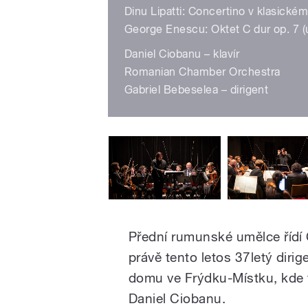
Dinu Lipatti: Concertino v klasickém
George Enescu: Oktet C dur op. 7 
Daniel Ciobanu – klavír
Romanian Chamber Orchestra
Gabriel Bebeselea – dirigent
Přední rumunské umělce řídí 
právě tento letos 37letý diri
domu ve Frýdku-Místku, kde vy
Daniel Ciobanu.