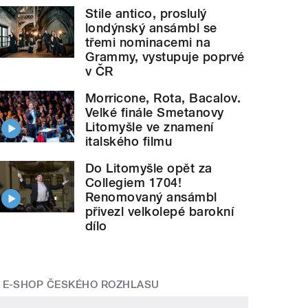
Stile antico, proslulý
londýnský ansámbl se
třemi nominacemi na
Grammy, vystupuje poprvé
v ČR
Morricone, Rota, Bacalov.
Velké finále Smetanovy
Litomyšle ve znamení
italského filmu
Do Litomyšle opět za
Collegiem 1704!
Renomovaný ansámbl
přivezl velkolepé barokní
dílo
E-SHOP ČESKÉHO ROZHLASU