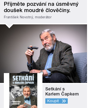
Přijměte pozvání na úsměvný
doušek moudré člověčiny.
František Novotný, moderátor
Setkání s
Karlem Čapkem
Koupit