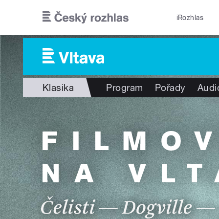
Přejít k hlavnímu obsahu
iRozhlas
Klasika
Program
Pořady
Audi