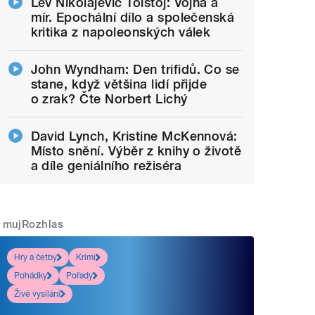
Lev Nikolajevič Tolstoj: Vojna a
mír. Epochální dílo a společenská
kritika z napoleonských válek
John Wyndham: Den trifidů. Co se
stane, když většina lidí přijde
o zrak? Čte Norbert Lichý
David Lynch, Kristine McKennová:
Místo snění. Výběr z knihy o životě
a díle geniálního režiséra
mujRozhlas
Hry a četby
Krimi
Pohádky
Pořady
Živé vysílání