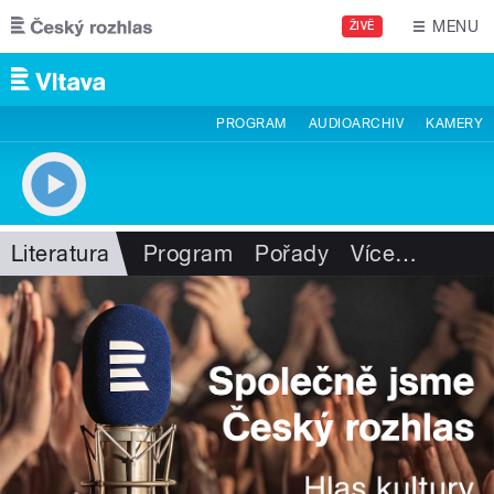
Přejít k hlavnímu obsahu
MENU
ŽIVĚ
PROGRAM
AUDIOARCHIV
KAMERY
Literatura
Program
Pořady
Více
…