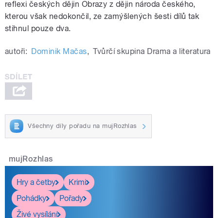
reflexi českých dějin Obrazy z dějin národa českého,
kterou však nedokončil, ze zamýšlených šesti dílů tak
stihnul pouze dva.
autoři:
Dominik Mačas
,
Tvůrčí skupina Drama a literatura
Všechny díly pořadu na mujRozhlas
mujRozhlas
Hry a četby
Krimi
Pohádky
Pořady
Živé vysílání