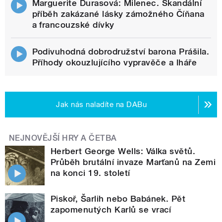
Marguerite Durasová: Milenec. Skandální
příběh zakázané lásky zámožného Číňana
a francouzské dívky
Podivuhodná dobrodružství barona Prášila.
Příhody okouzlujícího vypravěče a lháře
Jak nás naladíte na DABu
NEJNOVĚJŠÍ HRY A ČETBA
Herbert George Wells: Válka světů.
Průběh brutální invaze Marťanů na Zemi
na konci 19. století
Piskoř, Šarlih nebo Babánek. Pět
zapomenutých Karlů se vrací