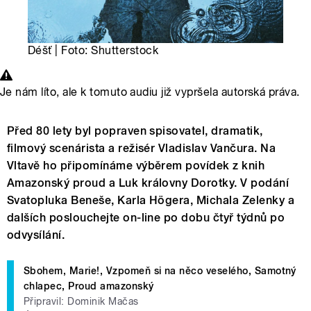
Déšť | Foto: Shutterstock
Je nám líto, ale k tomuto audiu již vypršela autorská práva.
Před 80 lety byl popraven spisovatel, dramatik,
filmový scenárista a režisér Vladislav Vančura. Na
Vltavě ho připomínáme výběrem povídek z knih
Amazonský proud a Luk královny Dorotky. V podání
Svatopluka Beneše, Karla Högera, Michala Zelenky a
dalších poslouchejte on-line po dobu čtyř týdnů po
odvysílání.
Sbohem, Marie!, Vzpomeň si na něco veselého, Samotný
chlapec, Proud amazonský
Připravil: Dominik Mačas