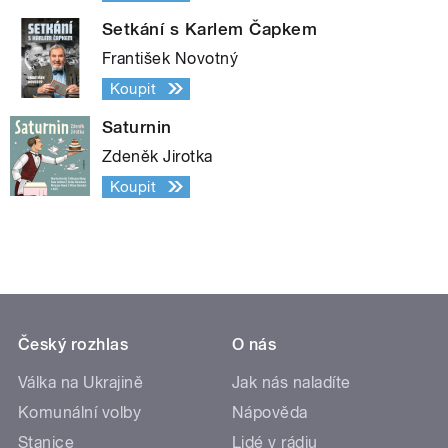
Setkání s Karlem Čapkem
František Novotný
Koupit
Saturnin
Zdeněk Jirotka
Koupit
Český rozhlas
O nás
Válka na Ukrajině
Jak nás naladíte
Komunální volby
Nápověda
Stanice
Lidé v rádiu