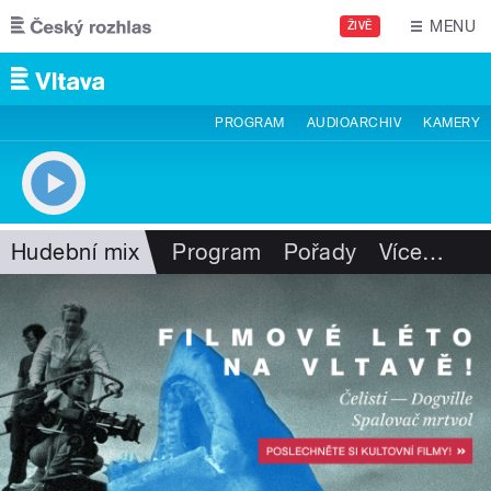
Přejít k hlavnímu obsahu
MENU
ŽIVĚ
PROGRAM
AUDIOARCHIV
KAMERY
Hudební mix
Program
Pořady
Více
…