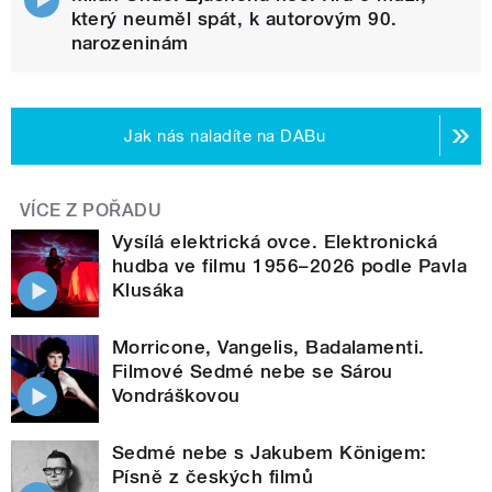
který neuměl spát, k autorovým 90.
narozeninám
Jak nás naladíte na DABu
VÍCE Z POŘADU
Vysílá elektrická ovce. Elektronická
hudba ve filmu 1956–2026 podle Pavla
Klusáka
Morricone, Vangelis, Badalamenti.
Filmové Sedmé nebe se Sárou
Vondráškovou
Sedmé nebe s Jakubem Königem:
Písně z českých filmů