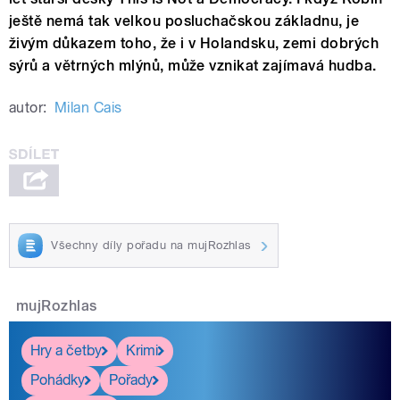
ještě nemá tak velkou posluchačskou základnu, je
živým důkazem toho, že i v Holandsku, zemi dobrých
sýrů a větrných mlýnů, může vznikat zajímavá hudba.
autor:
Milan Cais
Všechny díly pořadu na mujRozhlas
mujRozhlas
Hry a četby
Krimi
Pohádky
Pořady