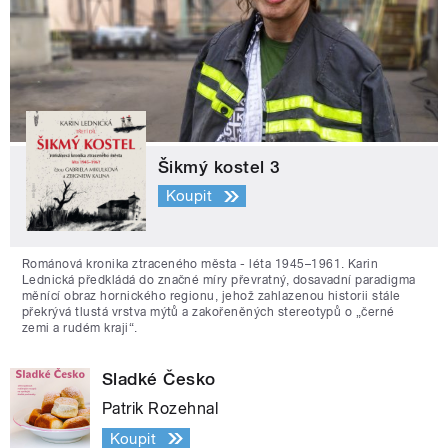
Šikmý kostel 3
Koupit
Románová kronika ztraceného města - léta 1945–1961. Karin
Lednická předkládá do značné míry převratný, dosavadní paradigma
měnící obraz hornického regionu, jehož zahlazenou historii stále
překrývá tlustá vrstva mýtů a zakořeněných stereotypů o „černé
zemi a rudém kraji“.
Sladké Česko
Patrik Rozehnal
Koupit