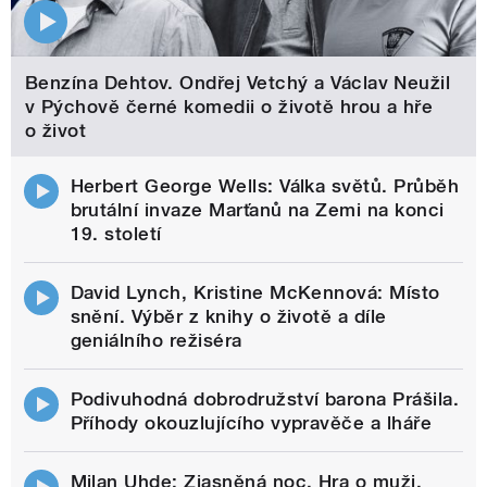
Benzína Dehtov. Ondřej Vetchý a Václav Neužil
v Pýchově černé komedii o životě hrou a hře
o život
Herbert George Wells: Válka světů. Průběh
brutální invaze Marťanů na Zemi na konci
19. století
David Lynch, Kristine McKennová: Místo
snění. Výběr z knihy o životě a díle
geniálního režiséra
Podivuhodná dobrodružství barona Prášila.
Příhody okouzlujícího vypravěče a lháře
Milan Uhde: Zjasněná noc. Hra o muži,