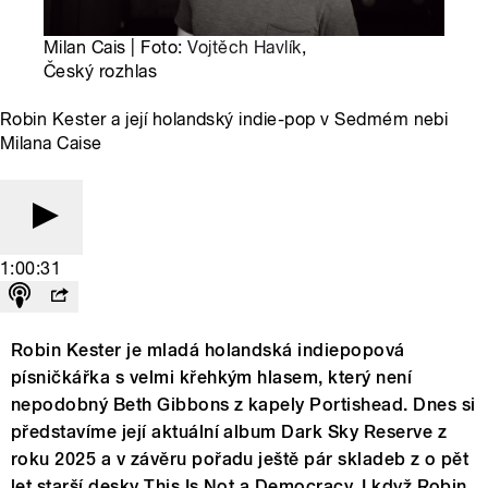
Milan Cais | Foto:
Vojtěch Havlík
,
Český rozhlas
Robin Kester a její holandský indie-pop v Sedmém nebi
Milana Caise
1:00:31
Robin Kester je mladá holandská indiepopová
písničkářka s velmi křehkým hlasem, který není
nepodobný Beth Gibbons z kapely Portishead. Dnes si
představíme její aktuální album Dark Sky Reserve z
roku 2025 a v závěru pořadu ještě pár skladeb z o pět
let starší desky This Is Not a Democracy. I když Robin