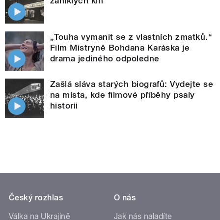
zaniklých kin
„Touha vymanit se z vlastních zmatků.“
Film Mistryně Bohdana Karáska je
drama jediného odpoledne
Zašlá sláva starých biografů: Vydejte se
na místa, kde filmové příběhy psaly
historii
Český rozhlas
O nás
Válka na Ukrajině
Jak nás naladíte