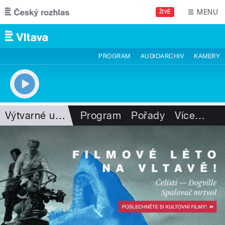
Přejít k hlavnímu obsahu
MENU
ŽIVĚ
PROGRAM
AUDIOARCHIV
KAMERY
Výtvarné umění
Program
Pořady
Více
…