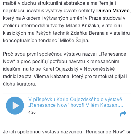
malbě v duchu strukturální abstrakce a malířem je i
nejmladší účastník výstavy dvaatřicetiletý
Dušan Mravec
,
který na Akademii výtvarných umění v Praze studoval v
ateliéru intermediální tvorby Milana Knížáka, v ateliéru
klasických malířských technik Zdeňka Berana a v ateliéru
konceptuálních tendencí Miloše Šejna.
Proč svou první společnou výstavu nazvali „Renesance
Now“ a proč pociťují potřebu návratu k renesančním
ideálům, na to se Karel Oujezdský v Novoměstské
radnici zeptal Viléma Kabzana, který pro tentokrát přijal i
úlohu kurátora.
V příspěvku Karla Oujezdského o výstavě
V příspěvku Karla Oujezdského o
„Renesance Now“ hovoří Vilém Kabzan,
Petr Písařík, Dominik Mareš a Dušan
4:20
výstavě „Renesance Now“ hovoří Vilém
Mravec
Play /
V příspěvku Karla Oujezdského o
Kabzan, Petr Písařík, Dominik Mareš a
Jejich společnou výstavu nazvanou „Renesance Now“ si
výstavě „Renesance Now“ hovoří Vilém