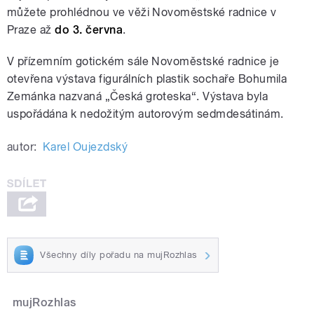
Kabzan, Petr Písařík, Dominik Mareš a
můžete prohlédnou ve věži Novoměstské radnice v
Dušan Mravec
Dušan Mravec
Praze až
do 3. června
.
V přízemním gotickém sále Novoměstské radnice je
otevřena výstava figurálních plastik sochaře Bohumila
Zemánka nazvaná „Česká groteska“. Výstava byla
uspořádána k nedožitým autorovým sedmdesátinám.
pause
autor:
Karel Oujezdský
Všechny díly pořadu na mujRozhlas
mujRozhlas