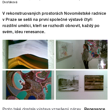
Dvořáková
V rekonstruovaných prostorách Novoměstské radnice
v Praze se sešli na první společné výstavě čtyři
rozdílní umělci, kteří se rozhodli obnovit, každý po
svém, ideu renesance.
Proto také dostala výstava vznešený název
„Renesance