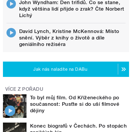
John Wyndham: Den trifidů. Co se stane,
když většina lidí přijde o zrak? Čte Norbert
Lichý
David Lynch, Kristine McKennová: Místo
snění. Výběr z knihy o životě a díle
geniálního režiséra
Jak nás naladíte na DABu
VÍCE Z POŘADU
To byl můj film. Od Kříženeckého po
současnost: Pusťte si do uší filmové
dějiny
Konec biografů v Čechách. Po stopách