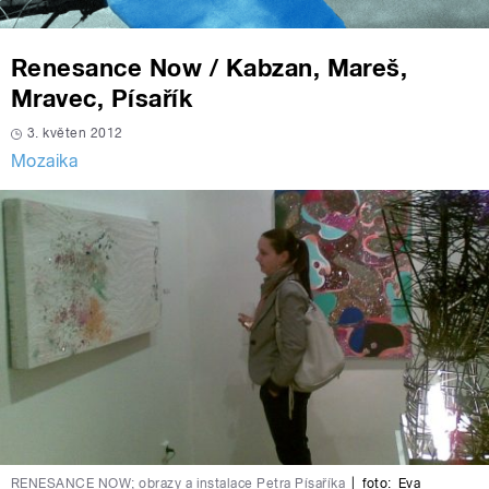
Renesance Now / Kabzan, Mareš,
Mravec, Písařík
3. květen 2012
Mozaika
RENESANCE NOW; obrazy a instalace Petra Písaříka
|
foto:
Eva