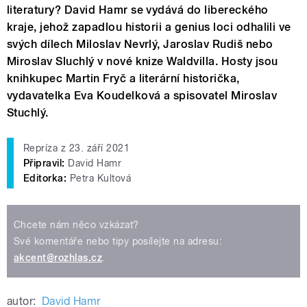
literatury? David Hamr se vydává do libereckého
kraje, jehož zapadlou historii a genius loci odhalili ve
svých dílech Miloslav Nevrlý, Jaroslav Rudiš nebo
Miroslav Sluchlý v nové knize Waldvilla. Hosty jsou
knihkupec Martin Fryč a literární historička,
vydavatelka Eva Koudelková a spisovatel Miroslav
Stuchlý.
Repríza z 23. září 2021
Připravil:
David Hamr
Editorka:
Petra Kultová
Chcete nám něco vzkázat?
Své komentáře nebo tipy posílejte na adresu:
akcent@rozhlas.cz
.
autor:
David Hamr