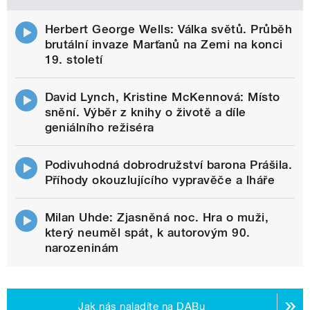
Herbert George Wells: Válka světů. Průběh
brutální invaze Marťanů na Zemi na konci
19. století
David Lynch, Kristine McKennová: Místo
snění. Výběr z knihy o životě a díle
geniálního režiséra
Podivuhodná dobrodružství barona Prášila.
Příhody okouzlujícího vypravěče a lháře
Milan Uhde: Zjasněná noc. Hra o muži,
který neuměl spát, k autorovým 90.
narozeninám
Jak nás naladíte na DABu