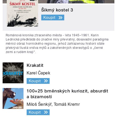
Šikmý kostel 3
Koupit
Románová kronika ztraceného města - léta 1945–1961. Karin
Lednická předkládá do značné míry převratný, dosavadní paradigma
měnící obraz hornického regionu, jehož zahlazenou historii stále
překrývá tlustá vrstva mýtů a zakořeněných stereotypů o „černé
zemi a rudém kraji“.
Krakatit
Karel Čapek
Koupit
100+25 brněnských kuriozit, absurdit
a bizarností
Miloš Šenkýř, Tomáš Kremr
Koupit