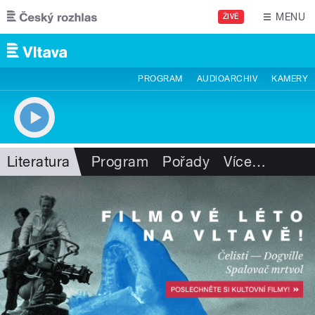
Přejít k hlavnímu obsahu
MENU
ŽIVĚ
PROGRAM
AUDIOARCHIV
KAMERY
Literatura
Program
Pořady
Více
…