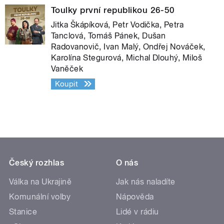
Toulky první republikou 26-50
Jitka Škápíková, Petr Vodička, Petra
Tanclová, Tomáš Pánek, Dušan
Radovanovič, Ivan Malý, Ondřej Nováček,
Karolína Stegurová, Michal Dlouhý, Miloš
Vaněček
Koupit
Český rozhlas
O nás
Válka na Ukrajině
Jak nás naladíte
Komunální volby
Nápověda
Stanice
Lidé v rádiu