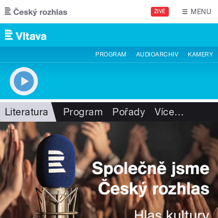
Přejít k hlavnímu obsahu
MENU
ŽIVĚ
PROGRAM
AUDIOARCHIV
KAMERY
Literatura
Program
Pořady
Více
…