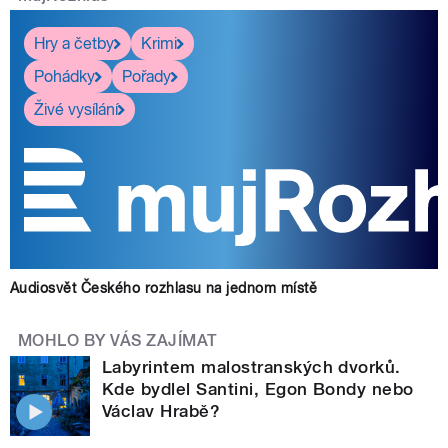
Hry a četby
Krimi
Pohádky
Pořady
Živé vysílání
Audiosvět Českého rozhlasu na jednom místě
MOHLO BY VÁS ZAJÍMAT
Labyrintem malostranských dvorků.
Kde bydlel Santini, Egon Bondy nebo
Václav Hrabě?