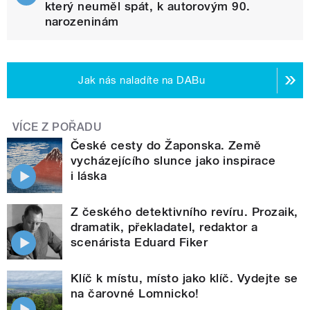
který neuměl spát, k autorovým 90.
narozeninám
Jak nás naladíte na DABu
VÍCE Z POŘADU
České cesty do Žaponska. Země
vycházejícího slunce jako inspirace
i láska
Z českého detektivního revíru. Prozaik,
dramatik, překladatel, redaktor a
scenárista Eduard Fiker
Klíč k místu, místo jako klíč. Vydejte se
na čarovné Lomnicko!