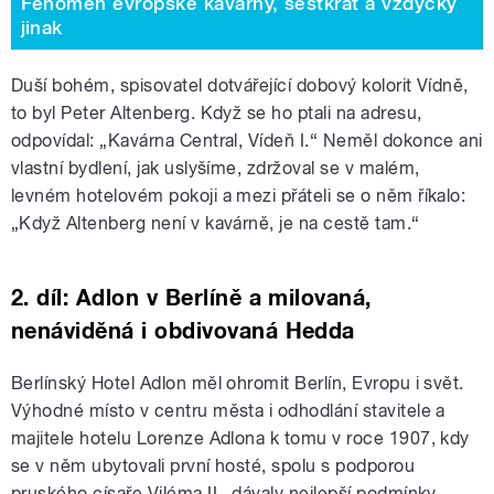
Fenomén evropské kavárny, šestkrát a vždycky
jinak
Duší bohém, spisovatel dotvářející dobový kolorit Vídně,
to byl Peter Altenberg. Když se ho ptali na adresu,
odpovídal: „Kavárna Central, Vídeň I.“ Neměl dokonce ani
vlastní bydlení, jak uslyšíme, zdržoval se v malém,
levném hotelovém pokoji a mezi přáteli se o něm říkalo:
„Když Altenberg není v kavárně, je na cestě tam.“
2. díl: Adlon v Berlíně a milovaná,
nenáviděná i obdivovaná Hedda
Berlínský Hotel Adlon měl ohromit Berlín, Evropu i svět.
Výhodné místo v centru města i odhodlání stavitele a
majitele hotelu Lorenze Adlona k tomu v roce 1907, kdy
se v něm ubytovali první hosté, spolu s podporou
pruského císaře Viléma II., dávaly nejlepší podmínky.