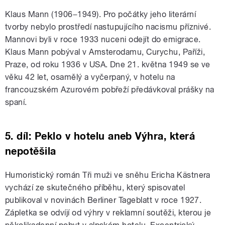
Klaus Mann (1906−1949). Pro počátky jeho literární
tvorby nebylo prostředí nastupujícího nacismu příznivé.
Mannovi byli v roce 1933 nuceni odejít do emigrace.
Klaus Mann pobýval v Amsterodamu, Curychu, Paříži,
Praze, od roku 1936 v USA. Dne 21. května 1949 se ve
věku 42 let, osamělý a vyčerpaný, v hotelu na
francouzském Azurovém pobřeží předávkoval prášky na
spaní.
5. díl: Peklo v hotelu aneb Výhra, která
nepotěšila
Humoristický román Tři muži ve sněhu Ericha Kästnera
vychází ze skutečného příběhu, který spisovatel
publikoval v novinách Berliner Tageblatt v roce 1927.
Zápletka se odvíjí od výhry v reklamní soutěži, kterou je