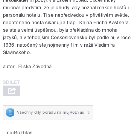
několikadenní pobyt v alpském hotelu. Excentrický
milionář předstírá, že je chudý, aby poznal reakce hostů i
personálu hotelu. Ti se nepředvedou v přívětivém světle,
nechtěného hosta šikanují a trápí. Kniha Ericha Kästnera
se stala velmi úspěšnou, byla překládána do mnoha
jazyků, a v tehdejším Československu byl podle ní, v roce
1936, natočený stejnojmenný film v režii Vladimíra
Slavínského.
autor:
Eliška Závodná
Všechny díly pořadu na mujRozhlas
mujRozhlas