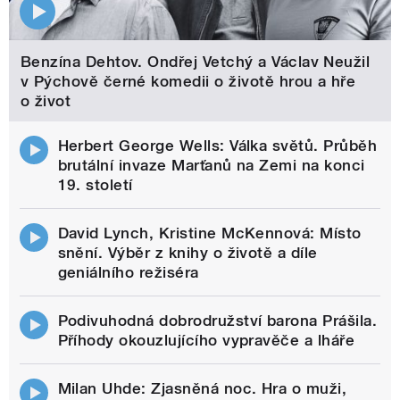
Benzína Dehtov. Ondřej Vetchý a Václav Neužil
v Pýchově černé komedii o životě hrou a hře
o život
Herbert George Wells: Válka světů. Průběh
brutální invaze Marťanů na Zemi na konci
19. století
David Lynch, Kristine McKennová: Místo
snění. Výběr z knihy o životě a díle
geniálního režiséra
Podivuhodná dobrodružství barona Prášila.
Příhody okouzlujícího vypravěče a lháře
Milan Uhde: Zjasněná noc. Hra o muži,