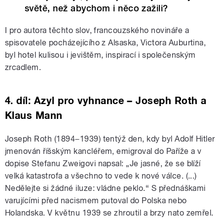
světě, než abychom i něco zažili?
I pro autora těchto slov, francouzského novináře a
spisovatele pocházejícího z Alsaska, Victora Auburtina,
byl hotel kulisou i jevištěm, inspirací i společenským
zrcadlem.
4. díl: Azyl pro vyhnance − Joseph Roth a
Klaus Mann
Joseph Roth (1894−1939) tentýž den, kdy byl Adolf Hitler
jmenován říšským kancléřem, emigroval do Paříže a v
dopise Stefanu Zweigovi napsal: „Je jasné, že se blíží
velká katastrofa a všechno to vede k nové válce. (...)
Nedělejte si žádné iluze: vládne peklo.“ S přednáškami
varujícími před nacismem putoval do Polska nebo
Holandska. V květnu 1939 se zhroutil a brzy nato zemřel.