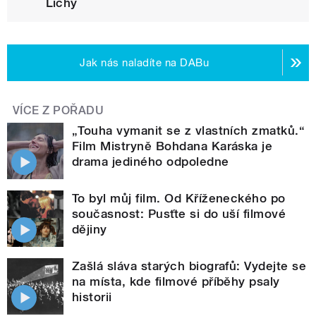
Lichý
Jak nás naladíte na DABu
VÍCE Z POŘADU
„Touha vymanit se z vlastních zmatků.“
Film Mistryně Bohdana Karáska je
drama jediného odpoledne
To byl můj film. Od Kříženeckého po
současnost: Pusťte si do uší filmové
dějiny
Zašlá sláva starých biografů: Vydejte se
na místa, kde filmové příběhy psaly
historii