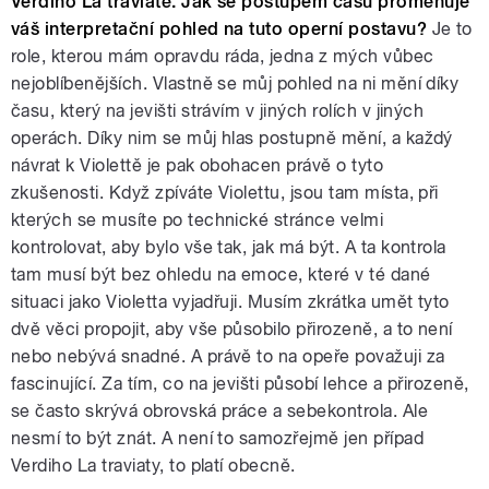
Verdiho La traviatě. Jak se postupem času proměňuje
váš interpretační pohled na tuto operní postavu?
Je to
role, kterou mám opravdu ráda, jedna z mých vůbec
nejoblíbenějších. Vlastně se můj pohled na ni mění díky
času, který na jevišti strávím v jiných rolích v jiných
operách. Díky nim se můj hlas postupně mění, a každý
návrat k Violettě je pak obohacen právě o tyto
zkušenosti. Když zpíváte Violettu, jsou tam místa, při
kterých se musíte po technické stránce velmi
kontrolovat, aby bylo vše tak, jak má být. A ta kontrola
tam musí být bez ohledu na emoce, které v té dané
situaci jako Violetta vyjadřuji. Musím zkrátka umět tyto
dvě věci propojit, aby vše působilo přirozeně, a to není
nebo nebývá snadné. A právě to na opeře považuji za
fascinující. Za tím, co na jevišti působí lehce a přirozeně,
se často skrývá obrovská práce a sebekontrola. Ale
nesmí to být znát. A není to samozřejmě jen případ
Verdiho La traviaty, to platí obecně.