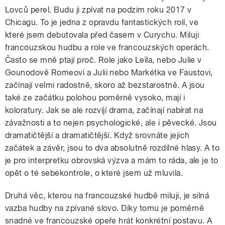
Lovců perel. Budu ji zpívat na podzim roku 2017 v
Chicagu. To je jedna z opravdu fantastických rolí, ve
které jsem debutovala před časem v Curychu. Miluji
francouzskou hudbu a role ve francouzských operách.
Často se mně ptají proč. Role jako Leïla, nebo Julie v
Gounodově Romeovi a Julii nebo Markétka ve Faustovi,
začínají velmi radostně, skoro až bezstarostně. A jsou
také ze začátku polohou poměrně vysoko, mají i
koloratury. Jak se ale rozvíjí drama, začínají nabírat na
závažnosti a to nejen psychologické, ale i pěvecké. Jsou
dramatičtější a dramatičtější. Když srovnáte jejich
začátek a závěr, jsou to dva absolutně rozdílné hlasy. A to
je pro interpretku obrovská výzva a mám to ráda, ale je to
opět o té sebekontrole, o které jsem už mluvila.
Druhá věc, kterou na francouzské hudbě miluji, je silná
vazba hudby na zpívané slovo. Díky tomu je poměrně
snadné ve francouzské opeře hrát konkrétní postavu. A