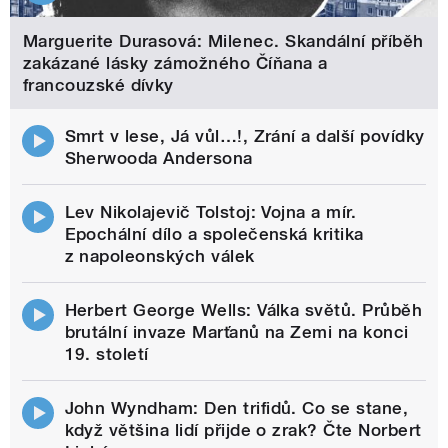
Marguerite Durasová: Milenec. Skandální příběh
zakázané lásky zámožného Číňana a
francouzské dívky
Smrt v lese, Já vůl…!, Zrání a další povídky
Sherwooda Andersona
Lev Nikolajevič Tolstoj: Vojna a mír.
Epochální dílo a společenská kritika
z napoleonských válek
Herbert George Wells: Válka světů. Průběh
brutální invaze Marťanů na Zemi na konci
19. století
John Wyndham: Den trifidů. Co se stane,
když většina lidí přijde o zrak? Čte Norbert