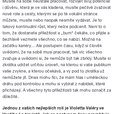
Musíte na sobě neustále pracovat, rozvíjet svůj potenciál
i důvěru, která je ve vás kladena, musíte pečlivě zvažovat
nové role a cesty, kterými se po té vokální stránce
můžete, musíte nebo naopak nesmíte vydávat. Je to
takový kontinuální růst, který nelze podcenit. Není to o
tom, že dostanete příležitost a „bum“ čekáte, co přijde a
bezhlavě vezmete všechno, co se nabízí. Možná na
začátku kariéry… Ale postupem času, když si člověk
uvědomí, že na sobě musí pracovat, tak víc všechno
zvažuje a uvědomí si, že nemůže být tak zbrklý. Musíte si
zkrátka udržet určitou úroveň, na kterou si vaše publikum
vaše zvykne, a kterou očekává, a vy pod to zkrátka už
nemůžete jít. Dnes mohu říci, že mám hlas i uměleckou
dráhu pod kontrolou a mohu si vybírat z nabídek, které
přicházejí. A všechny tyto příležitosti tak mohu označit za
důležité.
Jednou z vašich nejlepších rolí je Violetta Valéry ve