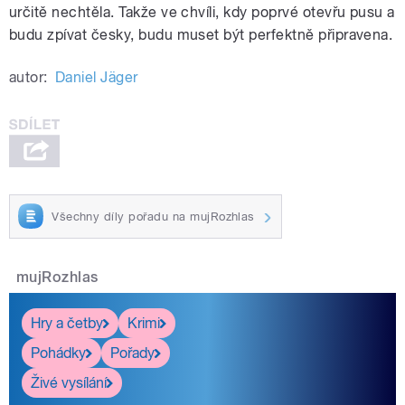
určitě nechtěla. Takže ve chvíli, kdy poprvé otevřu pusu a
budu zpívat česky, budu muset být perfektně připravena.
autor:
Daniel Jäger
Všechny díly pořadu na mujRozhlas
mujRozhlas
Hry a četby
Krimi
Pohádky
Pořady
Živé vysílání