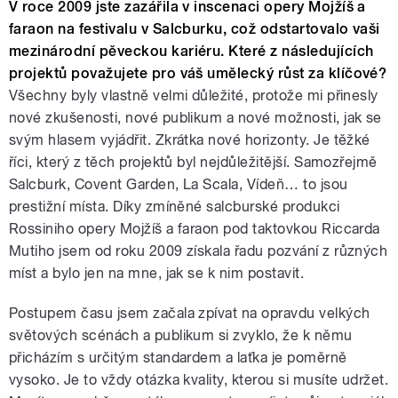
V roce 2009 jste zazářila v inscenaci opery Mojžíš a
faraon na festivalu v Salcburku, což odstartovalo vaši
mezinárodní pěveckou kariéru. Které z následujících
projektů považujete pro váš umělecký růst za klíčové?
Všechny byly vlastně velmi důležité, protože mi přinesly
nové zkušenosti, nové publikum a nové možnosti, jak se
svým hlasem vyjádřit. Zkrátka nové horizonty. Je těžké
říci, který z těch projektů byl nejdůležitější. Samozřejmě
Salcburk, Covent Garden, La Scala, Vídeň… to jsou
prestižní místa. Díky zmíněné salcburské produkci
Rossiniho opery Mojžíš a faraon pod taktovkou Riccarda
Mutiho jsem od roku 2009 získala řadu pozvání z různých
míst a bylo jen na mne, jak se k nim postavit.
Postupem času jsem začala zpívat na opravdu velkých
světových scénách a publikum si zvyklo, že k němu
přicházím s určitým standardem a laťka je poměrně
vysoko. Je to vždy otázka kvality, kterou si musíte udržet.