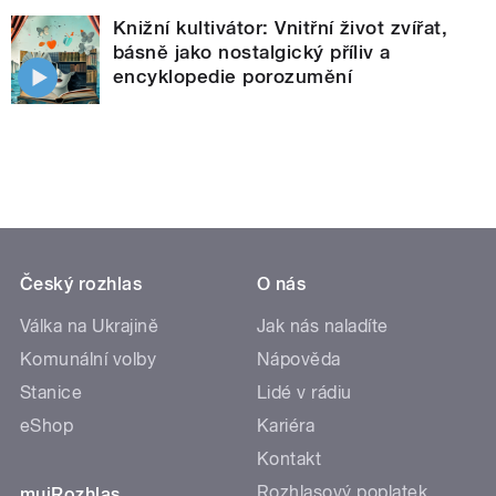
Knižní kultivátor: Vnitřní život zvířat,
básně jako nostalgický příliv a
encyklopedie porozumění
Český rozhlas
O nás
Válka na Ukrajině
Jak nás naladíte
Komunální volby
Nápověda
Stanice
Lidé v rádiu
eShop
Kariéra
Kontakt
Rozhlasový poplatek
mujRozhlas