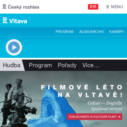
Přejít k hlavnímu obsahu
MENU
ŽIVĚ
PROGRAM
AUDIOARCHIV
KAMERY
Hudba
Program
Pořady
Více
…