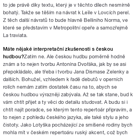
to jde právě díky textu, který je v těchto dílech nesmírně
bohatý. Takže se těším na návrat k Leïle v Lovcích perel.
Z těch další návratů to bude hlavně Belliniho Norma, ve
které se představím v Metropolitní opeře a samozřejmě
La traviata.
Máte nějaké interpretační zkušenosti s českou
hudbou?
Zatím ne. Ale českou hudbu poměrně hodně
znám a to nejen tvorbu Antonína Dvořáka, jak by se asi
přepokládalo, ale třeba i tvorbu Jana Dismase Zelenky a
dalších. Bohužel, vzhledem k řadě debutů v operních
rolích nemám zatím dostatek času na to, abych se
českou hudbou výrazněji zabývala. Až se tak stane, bud k
vám chtít přijet a ty věci do detailu studovat. A budu si i
chtít najít poradce, se kterým tento repertoár připravím, a
to nejen z pohledu českého jazyka, ale také stylu a jeho
čistoty. Jako Lotyška pocházející ze smíšené rodiny bych
mohla mít v českém repertoáru ruský akcent, což bych