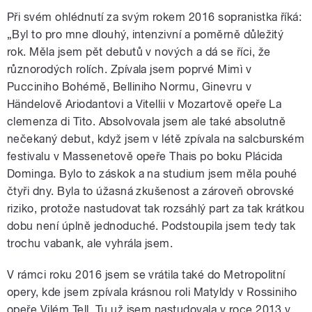
Při svém ohlédnutí za svým rokem 2016 sopranistka říká:
„Byl to pro mne dlouhý, intenzivní a poměrně důležitý
rok. Měla jsem pět debutů v nových a dá se říci, že
různorodých rolích. Zpívala jsem poprvé Mimì v
Pucciniho Bohémě, Belliniho Normu, Ginevru v
Händelově Ariodantovi a Vitellii v Mozartově opeře La
clemenza di Tito. Absolvovala jsem ale také absolutně
nečekaný debut, když jsem v létě zpívala na salcburském
festivalu v Massenetově opeře Thais po boku Plácida
Dominga. Bylo to záskok a na studium jsem měla pouhé
čtyři dny. Byla to úžasná zkušenost a zároveň obrovské
riziko, protože nastudovat tak rozsáhlý part za tak krátkou
dobu není úplně jednoduché. Podstoupila jsem tedy tak
trochu vabank, ale vyhrála jsem.
V rámci roku 2016 jsem se vrátila také do Metropolitní
opery, kde jsem zpívala krásnou roli Matyldy v Rossiniho
opeře Vilém Tell. Tu už jsem nastudovala v roce 2013 v