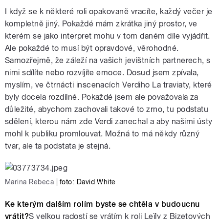
I když se k některé roli opakovaně vracíte, každý večer je
kompletně jiný. Pokaždé mám zkrátka jiný prostor, ve
kterém se jako interpret mohu v tom daném díle vyjádřit.
Ale pokaždé to musí být opravdové, věrohodné.
Samozřejmě, že záleží na vašich jevištních partnerech, s
nimi sdílíte nebo rozvíjíte emoce. Dosud jsem zpívala,
myslím, ve čtrnácti inscenacích Verdiho La traviaty, které
byly docela rozdílné. Pokaždé jsem ale považovala za
důležité, abychom zachovali takové to zrno, tu podstatu
sdělení, kterou nám zde Verdi zanechal a aby našimi ústy
mohl k publiku promlouvat. Možná to má někdy různý
tvar, ale ta podstata je stejná.
Marina Rebeca
|
foto: David White
Ke kterým dalším rolím byste se chtěla v budoucnu
vrátit?
S velkou radostí se vrátím k roli Leïly
z Bizetových