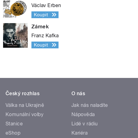
Václav Erben
Koupit
Zámek
Franz Kafka
Koupit
Český rozhlas
O nás
Válka na Ukrajině
Jak nás naladíte
Komunální volby
Nápověda
Stanice
Lidé v rádiu
eShop
Kariéra