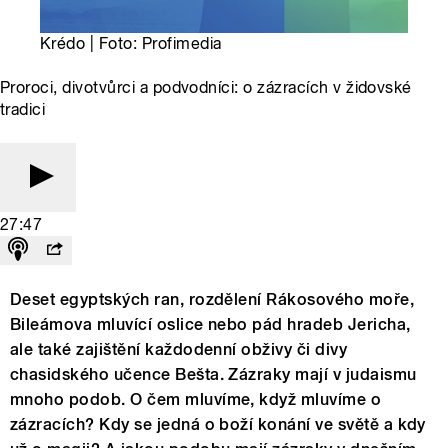
Krédo | Foto: Profimedia
Proroci, divotvůrci a podvodníci: o zázracích v židovské
tradici
27:47
Deset egyptských ran, rozdělení Rákosového moře,
Bileámova mluvící oslice nebo pád hradeb Jericha,
ale také zajištění každodenní obživy či divy
chasidského učence Bešta. Zázraky mají v judaismu
mnoho podob. O čem mluvíme, když mluvíme o
zázracích? Kdy se jedná o boží konání ve světě a kdy