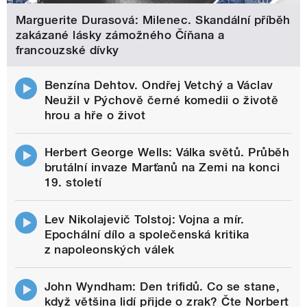
Marguerite Durasová: Milenec. Skandální příběh
zakázané lásky zámožného Číňana a
francouzské dívky
Benzína Dehtov. Ondřej Vetchý a Václav
Neužil v Pýchově černé komedii o životě
hrou a hře o život
Herbert George Wells: Válka světů. Průběh
brutální invaze Marťanů na Zemi na konci
19. století
Lev Nikolajevič Tolstoj: Vojna a mír.
Epochální dílo a společenská kritika
z napoleonských válek
John Wyndham: Den trifidů. Co se stane,
když většina lidí přijde o zrak? Čte Norbert