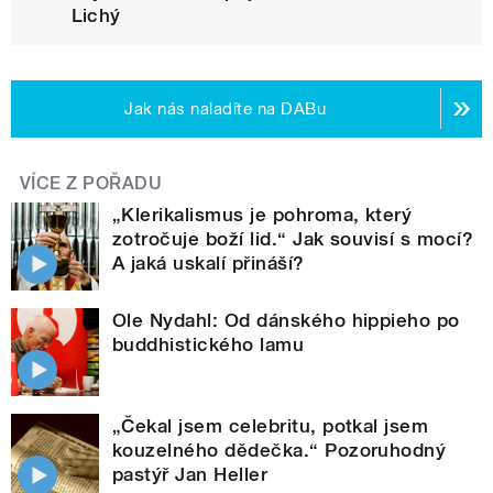
Lichý
Jak nás naladíte na DABu
VÍCE Z POŘADU
„Klerikalismus je pohroma, který
zotročuje boží lid.“ Jak souvisí s mocí?
A jaká uskalí přináší?
Ole Nydahl: Od dánského hippieho po
buddhistického lamu
„Čekal jsem celebritu, potkal jsem
kouzelného dědečka.“ Pozoruhodný
pastýř Jan Heller