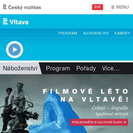
Přejít k hlavnímu obsahu
MENU
ŽIVĚ
PROGRAM
AUDIOARCHIV
KAMERY
Náboženství
Program
Pořady
Více
…