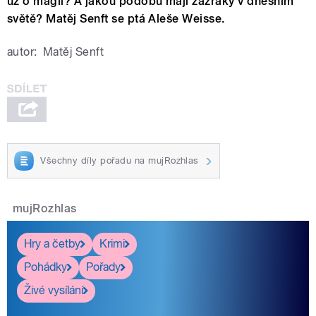
už o magii? A jakou podobu mají zázraky v dnešním
světě? Matěj Senft se ptá Aleše Weisse.
autor:
Matěj Senft
Všechny díly pořadu na mujRozhlas
mujRozhlas
Hry a četby
Krimi
Pohádky
Pořady
Živé vysílání