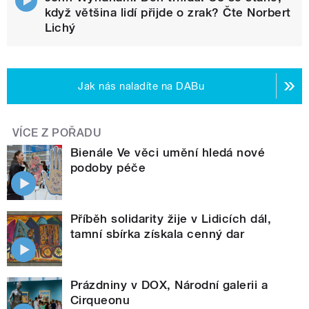
když většina lidí přijde o zrak? Čte Norbert
Lichý
Jak nás naladíte na DABu
VÍCE Z POŘADU
Bienále Ve věci umění hledá nové
podoby péče
Příběh solidarity žije v Lidicích dál,
tamní sbírka získala cenný dar
Prázdniny v DOX, Národní galerii a
Cirqueonu