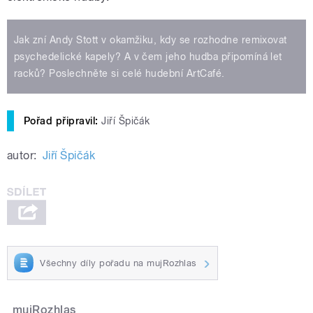
Jak zní Andy Stott v okamžiku, kdy se rozhodne remixovat
psychedelické kapely? A v čem jeho hudba připomíná let
racků? Poslechněte si celé hudební ArtCafé.
Pořad připravil:
Jiří Špičák
autor:
Jiří Špičák
Všechny díly pořadu na mujRozhlas
mujRozhlas