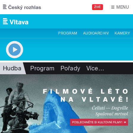
Přejít k hlavnímu obsahu
MENU
ŽIVĚ
PROGRAM
AUDIOARCHIV
KAMERY
Hudba
Program
Pořady
Více
…