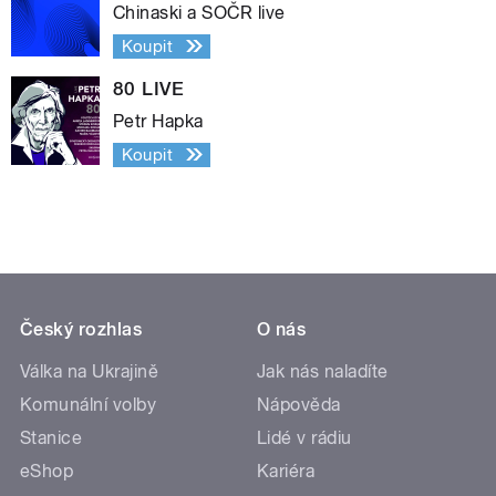
Chinaski a SOČR live
Koupit
80 LIVE
Petr Hapka
Koupit
Český rozhlas
O nás
Válka na Ukrajině
Jak nás naladíte
Komunální volby
Nápověda
Stanice
Lidé v rádiu
eShop
Kariéra