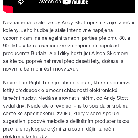
Neznamená to ale, že by Andy Stott opustil svoje taneční
kořeny. Jeho hudba je stále intenzivně napájená
vzpomínkami na nelegální taneční parties přelomu 80. a
90. let – v této fascinaci znovu připomíná například
producenta Buriala. Ale i díky hostující Alison Skidmore,
se kterou poprvé nahrával před deseti lety, dokázal s
novým albem přinést i nový zvuk.
Never The Right Time je intimní album, které nabourává
letitý předsudek o emoční chladnosti elektronické
taneční hudby. Nedá se srovnat s ničím, co Andy Stott
vydal dřív. Nejde ale o revoluci – je to spíš další krok na
cestě ke specifickému zvuku, který v sobě spojuje
sugestivní popové melodie s delikátním producentskou
prací a encyklopedickými znalostmi dějin taneční
elektronické hudby.