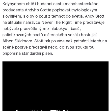
Kdybychom chtěli hudební cestu manchesterského
producenta Andyho Stotta popisovat mytologickým
slovníkem, šlo by o pouť z temnot do světla. Andy Stott
na aktuální nahrávce Never The Right Time představuje
nebývale prosvětlený mix hlubokých basů,
sofistikovaných beatů a éterického vokálu hostující
Alison Skidmore. Stott tak po více než patnácti letech na
scéně poprvé představil něco, co svou strukturou
připomíná standardní píseň.
Andy Stott - The Beginning