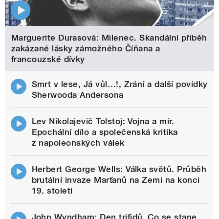
Marguerite Durasová: Milenec. Skandální příběh
zakázané lásky zámožného Číňana a
francouzské dívky
Smrt v lese, Já vůl…!, Zrání a další povídky
Sherwooda Andersona
Lev Nikolajevič Tolstoj: Vojna a mír.
Epochální dílo a společenská kritika
z napoleonských válek
Herbert George Wells: Válka světů. Průběh
brutální invaze Marťanů na Zemi na konci
19. století
John Wyndham: Den trifidů. Co se stane,