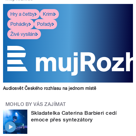
Hry a četby
Krimi
Pohádky
Pořady
Živé vysílání
Audiosvět Českého rozhlasu na jednom místě
MOHLO BY VÁS ZAJÍMAT
Skladatelka Caterina Barbieri cedí
emoce přes syntezátory