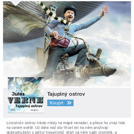
Tajuplný ostrov
Koupit
Lincolnův ostrov nikdo nikdy na mapě nenašel, a přece ho znají lidé
na celém světě. Už déle než sto třicet let na něm prožívají
dobrodružství s pěticí trosečníků, kteří na něm našli útočiště, a