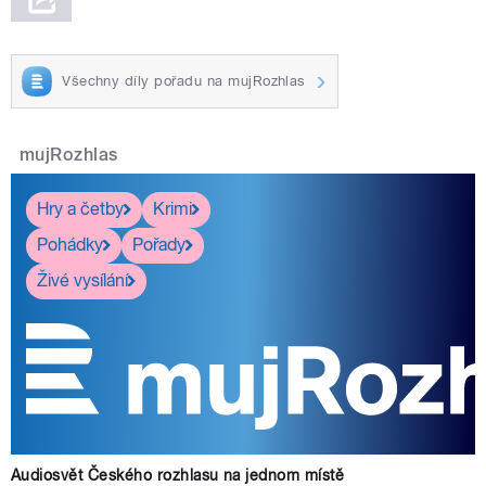
Všechny díly pořadu na mujRozhlas
mujRozhlas
Hry a četby
Krimi
Pohádky
Pořady
Živé vysílání
Audiosvět Českého rozhlasu na jednom místě