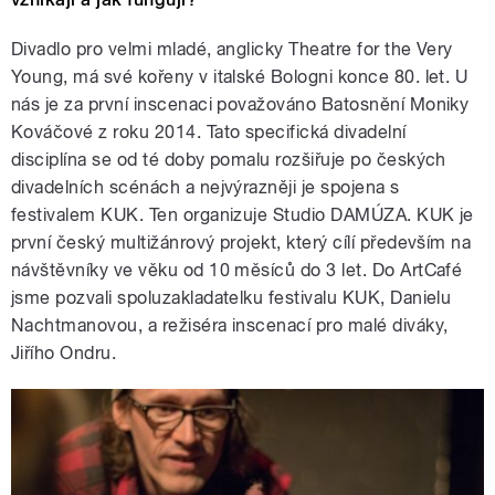
Divadlo pro velmi mladé, anglicky Theatre for the Very
Young, má své kořeny v italské Bologni konce 80. let. U
nás je za první inscenaci považováno Batosnění Moniky
Kováčové z roku 2014. Tato specifická divadelní
disciplína se od té doby pomalu rozšiřuje po českých
divadelních scénách a nejvýrazněji je spojena s
festivalem KUK. Ten organizuje Studio DAMÚZA. KUK je
první český multižánrový projekt, který cílí především na
návštěvníky ve věku od 10 měsíců do 3 let. Do ArtCafé
jsme pozvali spoluzakladatelku festivalu KUK, Danielu
Nachtmanovou, a režiséra inscenací pro malé diváky,
Jiřího Ondru.