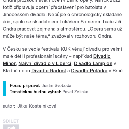
Ondra prozkoumávat nově i v žánru opery. Na rok 2022
totiž připravuje operní představení pro batolata v
Jihočeském divadle. Nepůjde o chronologicky skládané
árie, spolu se skladatelem Lukášem Somerem bude Jiří
Ondra pracovat zejména s atmosférou. „Opera sama už
může být naše téma,“ zvažoval v rozhovoru Ondra.
V Česku se vedle festivalu KUK věnují divadlu pro velmi
malé děti i profesionální scény – například
Divadlo
Minor
,
Naivní divadlo v Liberci
,
Divadlo Lampion
v
Kladně nebo
Divadlo Radost
a
Divadlo Polárka
v Brně.
Pořad připravil:
Justin Svoboda
Tematickou hudbu vybral:
Pavel Zelinka.
autor:
Jitka Kostelníková