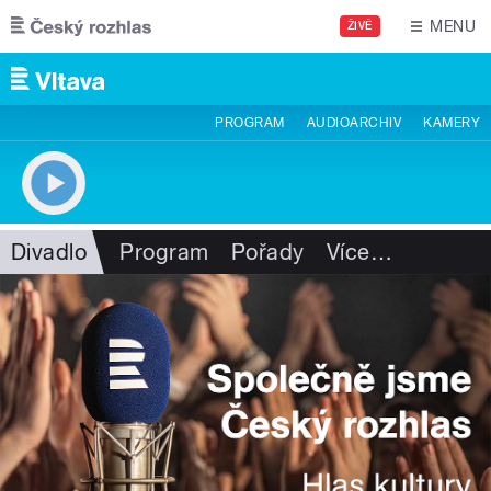
Přejít k hlavnímu obsahu
MENU
ŽIVĚ
PROGRAM
AUDIOARCHIV
KAMERY
Divadlo
Program
Pořady
Více
…