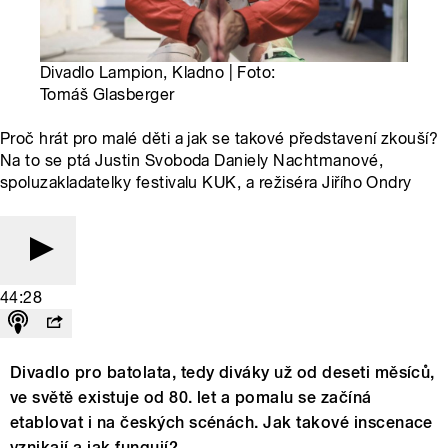
Divadlo Lampion, Kladno | Foto:
Tomáš Glasberger
Proč hrát pro malé děti a jak se takové představení zkouší?
Na to se ptá Justin Svoboda Daniely Nachtmanové,
spoluzakladatelky festivalu KUK, a režiséra Jiřího Ondry
44:28
Divadlo pro batolata, tedy diváky už od deseti měsíců,
ve světě existuje od 80. let a pomalu se začíná
etablovat i na českých scénách. Jak takové inscenace
vznikají a jak fungují?