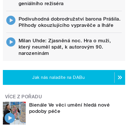
geniálního režiséra
Podivuhodná dobrodružství barona Prášila.
Příhody okouzlujícího vypravěče a lháře
Milan Uhde: Zjasněná noc. Hra o muži,
který neuměl spát, k autorovým 90.
narozeninám
Jak nás naladíte na DABu
VÍCE Z POŘADU
Bienále Ve věci umění hledá nové
podoby péče