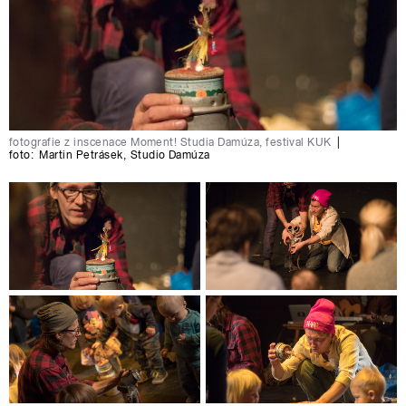
fotografie z inscenace Moment! Studia Damúza, festival KUK
|
foto:
Martin Petrásek
,
Studio Damúza