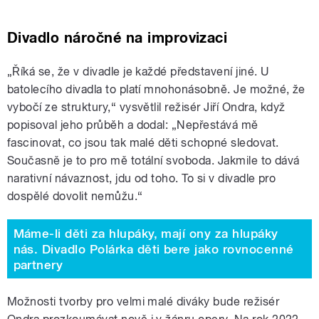
Divadlo náročné na improvizaci
„Říká se, že v divadle je každé představení jiné. U
batolecího divadla to platí mnohonásobně. Je možné, že
vybočí ze struktury,“ vysvětlil režisér Jiří Ondra, když
popisoval jeho průběh a dodal: „Nepřestává mě
fascinovat, co jsou tak malé děti schopné sledovat.
Současně je to pro mě totální svoboda. Jakmile to dává
narativní návaznost, jdu od toho. To si v divadle pro
dospělé dovolit nemůžu.“
Máme-li děti za hlupáky, mají ony za hlupáky
nás. Divadlo Polárka děti bere jako rovnocenné
partnery
Možnosti tvorby pro velmi malé diváky bude režisér