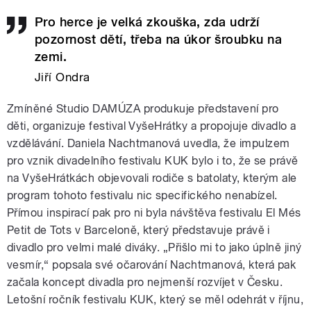
Pro herce je velká zkouška, zda udrží
pozornost dětí, třeba na úkor šroubku na
zemi.
Jiří Ondra
Zmíněné Studio DAMÚZA produkuje představení pro
děti, organizuje festival VyšeHrátky a propojuje divadlo a
vzdělávání. Daniela Nachtmanová uvedla, že impulzem
pro vznik divadelního festivalu KUK bylo i to, že se právě
na VyšeHrátkách objevovali rodiče s batolaty, kterým ale
program tohoto festivalu nic specifického nenabízel.
Přímou inspirací pak pro ni byla návštěva festivalu El Més
Petit de Tots v Barceloně, který představuje právě i
divadlo pro velmi malé diváky. „Přišlo mi to jako úplně jiný
vesmír,“ popsala své očarování Nachtmanová, která pak
začala koncept divadla pro nejmenší rozvíjet v Česku.
Letošní ročník festivalu KUK, který se měl odehrát v říjnu,