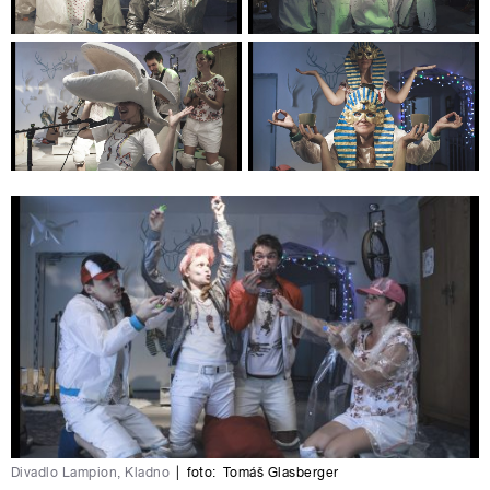
Divadlo Lampion, Kladno
|
foto:
Tomáš Glasberger