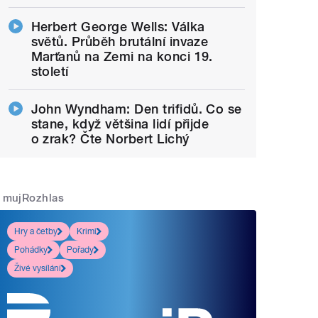
Herbert George Wells: Válka
světů. Průběh brutální invaze
Marťanů na Zemi na konci 19.
století
John Wyndham: Den trifidů. Co se
stane, když většina lidí přijde
o zrak? Čte Norbert Lichý
mujRozhlas
Hry a četby
Krimi
Pohádky
Pořady
Živé vysílání