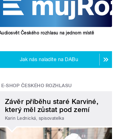
Audiosvět Českého rozhlasu na jednom místě
Jak nás naladíte na DABu
E-SHOP ČESKÉHO ROZHLASU
Závěr příběhu staré Karviné,
který měl zůstat pod zemí
Karin Lednická, spisovatelka