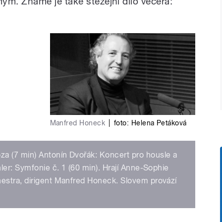
m. Známé je také stěžejní dílo večera:
Manfred Honeck
|
foto: Helena Petáková
 (7 min) Antonín Dvořák: Koncert pro housle a
ler: Symfonie č. 1 (60 min). Hrají Anne-Sophie
estra, dirigent Manfred Honeck. Slovem provází