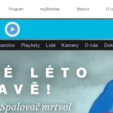
Program
mujRozhlas
Stanice
O r
oarchiv
Playlisty
Lidé
Kamery
O nás
Dok