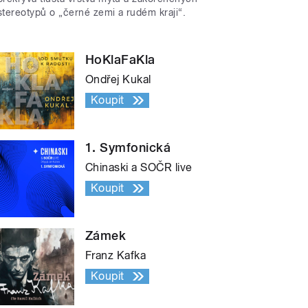
stereotypů o „černé zemi a rudém kraji“.
HoKlaFaKla
Ondřej Kukal
Koupit
1. Symfonická
Chinaski a SOČR live
Koupit
Zámek
Franz Kafka
Koupit