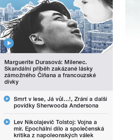
Marguerite Durasová: Milenec.
Skandální příběh zakázané lásky
zámožného Číňana a francouzské
dívky
Smrt v lese, Já vůl…!, Zrání a další
povídky Sherwooda Andersona
Lev Nikolajevič Tolstoj: Vojna a
mír. Epochální dílo a společenská
kritika z napoleonských válek