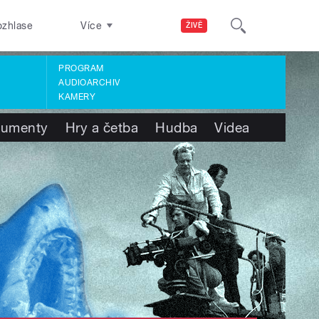
ozhlase
Více
ŽIVĚ
PROGRAM
AUDIOARCHIV
KAMERY
umenty
Hry a četba
Hudba
Videa