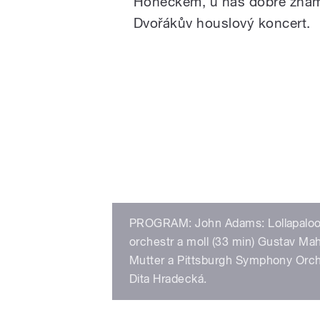
Honeckem, u nás dobře známý
Dvořákův houslový koncert.
PROGRAM: John Adams: Lollapalooza
orchestr a moll (33 min) Gustav Mah
Mutter a Pittsburgh Symphony Orch
Dita Hradecká.