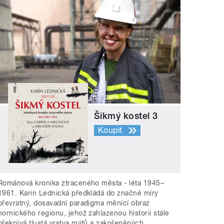
Šikmý kostel 3
Koupit
Románová kronika ztraceného města - léta 1945–
1961. Karin Lednická předkládá do značné míry
převratný, dosavadní paradigma měnící obraz
hornického regionu, jehož zahlazenou historii stále
překrývá tlustá vrstva mýtů a zakořeněných