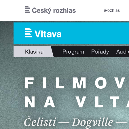
Přejít k hlavnímu obsahu
iRozhlas
Klasika
Program
Pořady
Audi