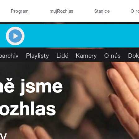
Program
mujRozhlas
Stanice
O r
oarchiv
Playlisty
Lidé
Kamery
O nás
Dok