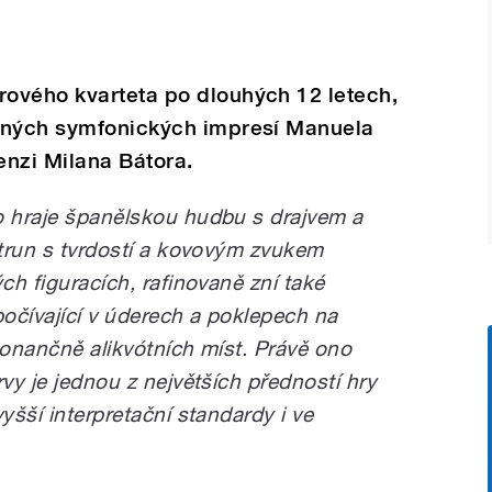
ového kvarteta po dlouhých 12 letech,
vných symfonických impresí Manuela
enzi Milana Bátora.
o hraje španělskou hudbu s drajvem a
strun s tvrdostí a kovovým zvukem
ch figuracích, rafinovaně zní také
počívající v úderech a poklepech na
zonančně alikvótních míst. Právě ono
rvy je jednou z největších předností hry
yšší interpretační standardy i ve