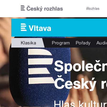
Přejít k hlavnímu obsahu
iRozhlas
Klasika
Program
Pořady
Audi