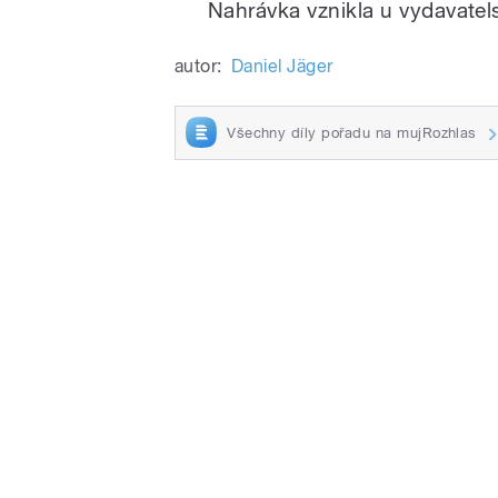
Nahrávka vznikla u vydavatel
autor:
Daniel Jäger
Všechny díly pořadu na mujRozhlas