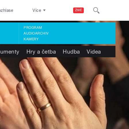
ozhlase
Více
ŽIVĚ
PROGRAM
AUDIOARCHIV
KAMERY
umenty
Hry a četba
Hudba
Videa