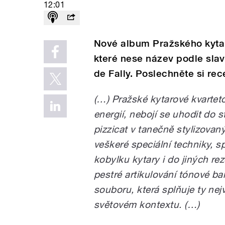
12:01
Nové album Pražského kytar
které nese název podle sla
de Fally. Poslechněte si rec
(…) Pražské kytarové kvartet
energií, nebojí se uhodit do 
pizzicat v tanečně stylizovaný
veškeré speciální techniky, s
kobylku kytary i do jiných re
pestré artikulování tónové ba
souboru, která splňuje ty nejv
světovém kontextu. (…)