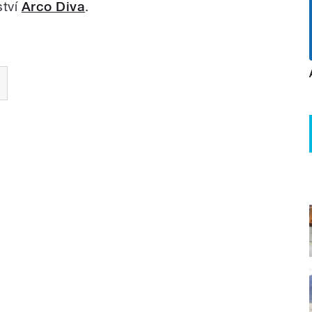
ství
Arco Diva
.