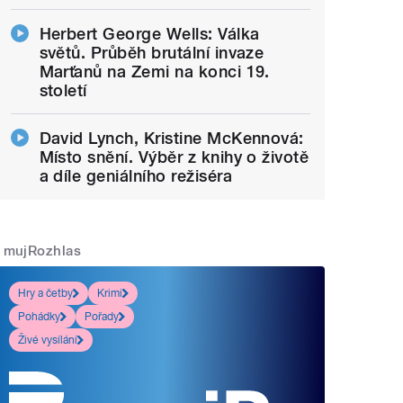
Herbert George Wells: Válka
světů. Průběh brutální invaze
Marťanů na Zemi na konci 19.
století
David Lynch, Kristine McKennová:
Místo snění. Výběr z knihy o životě
a díle geniálního režiséra
mujRozhlas
Hry a četby
Krimi
Pohádky
Pořady
Živé vysílání