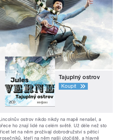
Tajuplný ostrov
Koupit
Lincolnův ostrov nikdo nikdy na mapě nenašel, a
přece ho znají lidé na celém světě. Už déle než sto
třicet let na něm prožívají dobrodružství s pěticí
trosečníků, kteří na něm našli útočiště, a hlavně