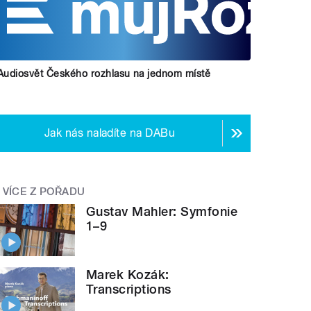
Audiosvět Českého rozhlasu na jednom místě
Jak nás naladíte na DABu
VÍCE Z POŘADU
Gustav Mahler: Symfonie
1–9
Marek Kozák:
Transcriptions