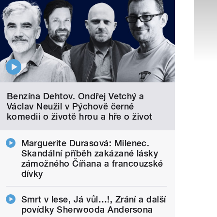
Benzína Dehtov. Ondřej Vetchý a
Václav Neužil v Pýchově černé
komedii o životě hrou a hře o život
Marguerite Durasová: Milenec.
Skandální příběh zakázané lásky
zámožného Číňana a francouzské
dívky
Smrt v lese, Já vůl…!, Zrání a další
povídky Sherwooda Andersona