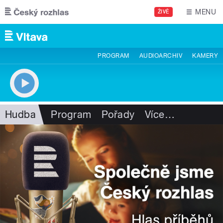
Přejít k hlavnímu obsahu
MENU
ŽIVĚ
PROGRAM
AUDIOARCHIV
KAMERY
Hudba
Program
Pořady
Více
…