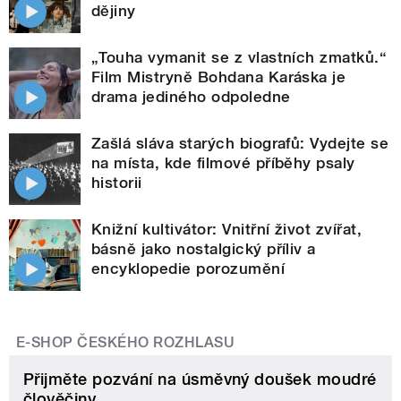
dějiny
„Touha vymanit se z vlastních zmatků.“
Film Mistryně Bohdana Karáska je
drama jediného odpoledne
Zašlá sláva starých biografů: Vydejte se
na místa, kde filmové příběhy psaly
historii
Knižní kultivátor: Vnitřní život zvířat,
básně jako nostalgický příliv a
encyklopedie porozumění
E-SHOP ČESKÉHO ROZHLASU
Přijměte pozvání na úsměvný doušek moudré
člověčiny.