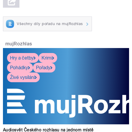
Všechny díly pořadu na mujRozhlas
mujRozhlas
Hry a četby
Krimi
Pohádky
Pořady
Živé vysílání
Audiosvět Českého rozhlasu na jednom místě