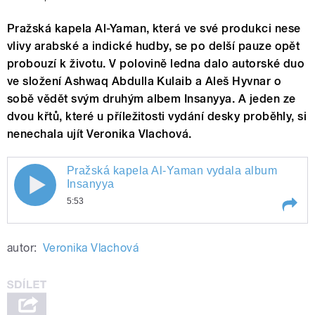
Pražská kapela Al-Yaman, která ve své produkci nese
vlivy arabské a indické hudby, se po delší pauze opět
probouzí k životu. V polovině ledna dalo autorské duo
ve složení Ashwaq Abdulla Kulaib a Aleš Hyvnar o
sobě vědět svým druhým albem Insanyya. A jeden ze
dvou křtů, které u příležitosti vydání desky proběhly, si
nenechala ujít Veronika Vlachová.
Pražská kapela Al-Yaman vydala album
Pražská kapela Al-Yaman vydala album
Insanyya
5:53
Insanyya
Play /
Pražská kapela Al-Yaman vydala album
autor:
Veronika Vlachová
Insanyya