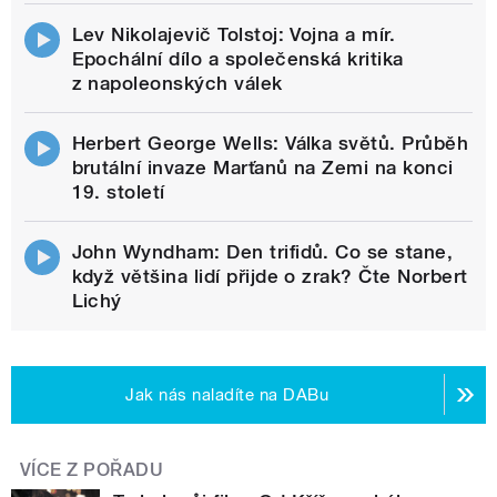
Lev Nikolajevič Tolstoj: Vojna a mír.
Epochální dílo a společenská kritika
z napoleonských válek
Herbert George Wells: Válka světů. Průběh
brutální invaze Marťanů na Zemi na konci
19. století
John Wyndham: Den trifidů. Co se stane,
když většina lidí přijde o zrak? Čte Norbert
Lichý
Jak nás naladíte na DABu
VÍCE Z POŘADU