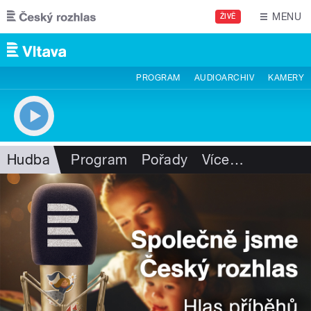
Přejít k hlavnímu obsahu
MENU
ŽIVĚ
PROGRAM
AUDIOARCHIV
KAMERY
Hudba
Program
Pořady
Více
…