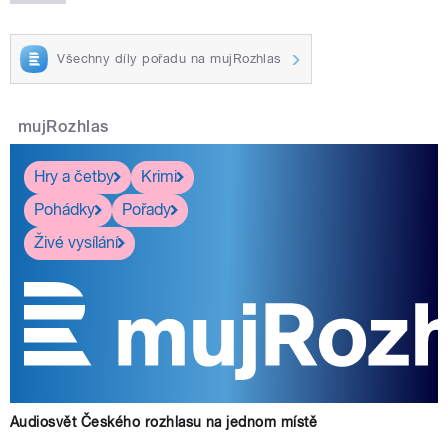
Všechny díly pořadu na mujRozhlas
pause
mujRozhlas
Hry a četby
Krimi
Pohádky
Pořady
Živé vysílání
Audiosvět Českého rozhlasu na jednom místě