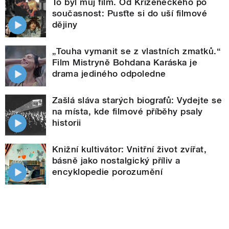
To byl můj film. Od Kříženeckého po
současnost: Pusťte si do uší filmové
dějiny
„Touha vymanit se z vlastních zmatků.“
Film Mistryně Bohdana Karáska je
drama jediného odpoledne
Zašlá sláva starých biografů: Vydejte se
na místa, kde filmové příběhy psaly
historii
Knižní kultivátor: Vnitřní život zvířat,
básně jako nostalgický příliv a
encyklopedie porozumění